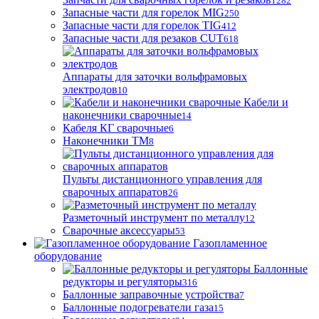
1282
Запасные части для горелок MIG
250
Запасные части для горелок TIG
412
Запасные части для резаков CUT
618
Аппараты для заточки вольфрамовых
электродов
10
Кабели и
наконечники сварочные
14
Кабеля КГ сварочные
6
Наконечники ТМ
8
Пульты дистанционного управления для
сварочных аппаратов
26
Разметочный инструмент по металлу
12
Сварочные аксессуары
53
Газопламенное
оборудование
Баллонные
редукторы и регуляторы
316
Баллонные заправочные устройства
7
Баллонные подогреватели газа
15