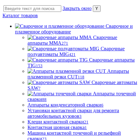
Закрыть окно
Каталог товаров
Сварочное и
плазменное оборудование
Сварочные
аппараты MMA
271
Сварочные
полуавтоматы MIG
421
Сварочные аппараты
TIG
153
Аппараты
плазменной резки CUT
118
Сварочные автоматы
SAW
7
Аппараты точечной
сварки
88
Аппараты конденсаторной сварки
6
Установки контактной сварки для ремонта
автомобильных кузовов
3
Клещи контактной сварки
21
Контактная шовная сварка
1
Машина контактной точечной и рельефной
сварки
23