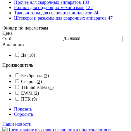
Прочее для сварочных аппаратов
103
Ролики для подающих механизмов
122
Транзисторы для сварочных аппаратов
24
Штекеры и разъемы для сварочных аппаратов
47
Фильтр по параметрам
Цена
От
До
В наличии
Да
(10)
Производитель
Без бренда
(2)
Сварог
(2)
TBi industries
(1)
EWM
(2)
ПТК
(9)
Показать
Сбросить
Наши новости