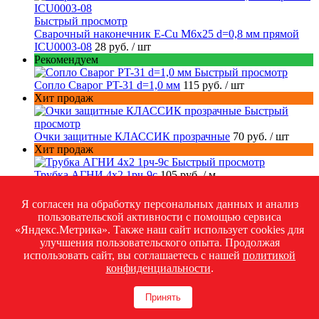
Быстрый просмотр
Сварочный наконечник E-Cu M6x25 d=0,8 мм прямой
ICU0003-08
28 руб.
/ шт
Рекомендуем
Быстрый просмотр
Сопло Сварог PT-31 d=1,0 мм
115 руб.
/ шт
Хит продаж
Быстрый
просмотр
Очки защитные КЛАССИК прозрачные
70 руб.
/ шт
Хит продаж
Быстрый просмотр
Трубка АГНИ 4х2 1рч-9с
105 руб.
/ м
Каталог
Я согласен на обработку персональных данных и анализ
пользовательской активности с помощью сервиса
«Яндекс.Метрика». Также наш сайт использует cookies для
Сварочное и плазменное оборудование
улучшения пользовательского опыта. Продолжая
Сварочные принадлежности и аксессуары
использовать сайт, вы соглашаетесь с нашей
политикой
Газопламенное оборудование
конфиденциальности
.
Сварочные материалы
Средства защиты для сварщика
Принять
Инструменты
Компрессоры и комплектующие