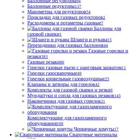
Баллонные регуляторы
94
Баллонные редукторы
137
Манометры для редукторов
54
Прокладки для газовых редукторов
2
Расходомеры и ротаметры газовые
7
Баллоны для
газовой сварки
1
Шланги и рукава
15
Переходники для газовых баллонов
44
Газовые горелки и
резаки
383
Газовые резаки
86
Горелки газовые пьезо с цанговым захватом
11
Горелки газосварочные
49
Горелки кровельные газовоздушные
25
Клапаны и затворы для горелок
42
Комплекты для газовой сварки и резки
6
Мундштуки и сопла для газовых резаков
143
Наконечники для газовых горелок
21
Комплектующие для газопламенного
оборудования
100
Червячные хомуты
17
Сварочные материалы