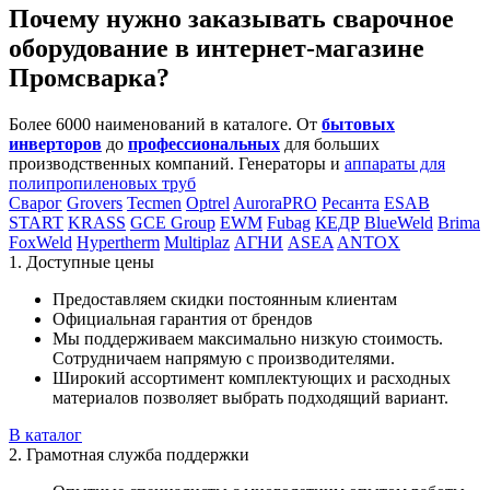
Почему нужно заказывать сварочное
оборудование в интернет-магазине
Промсварка?
Более 6000 наименований в каталоге. От
бытовых
инверторов
до
профессиональных
для больших
производственных компаний. Генераторы и
аппараты для
полипропиленовых труб
Сварог
Grovers
Tecmen
Optrel
AuroraPRO
Ресанта
ESAB
START
KRASS
GCE Group
EWM
Fubag
КЕДР
BlueWeld
Brima
FoxWeld
Hypertherm
Multiplaz
АГНИ
ASEA
ANTOX
1. Доступные цены
Предоставляем скидки постоянным клиентам
Официальная гарантия от брендов
Мы поддерживаем максимально низкую стоимость.
Сотрудничаем напрямую с производителями.
Широкий ассортимент комплектующих и расходных
материалов позволяет выбрать подходящий вариант.
В каталог
2. Грамотная служба поддержки