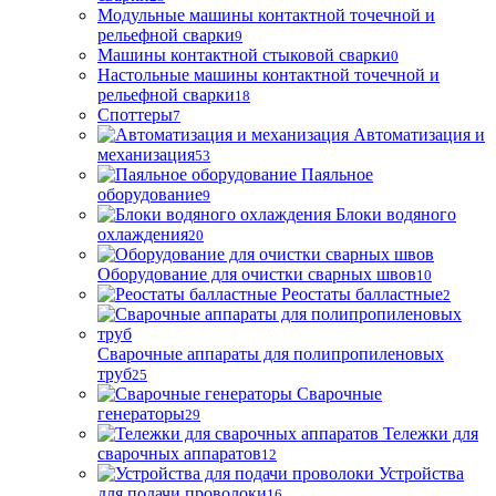
Модульные машины контактной точечной и
рельефной сварки
9
Машины контактной стыковой сварки
0
Настольные машины контактной точечной и
рельефной сварки
18
Споттеры
7
Автоматизация и
механизация
53
Паяльное
оборудование
9
Блоки водяного
охлаждения
20
Оборудование для очистки сварных швов
10
Реостаты балластные
2
Сварочные аппараты для полипропиленовых
труб
25
Сварочные
генераторы
29
Тележки для
сварочных аппаратов
12
Устройства
для подачи проволоки
16