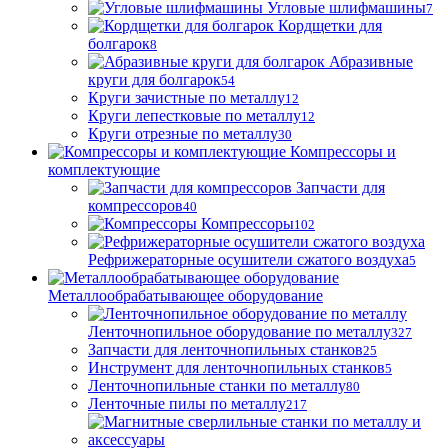
Угловые шлифмашины
7
Кордщетки для
болгарок
8
Абразивные
круги для болгарок
54
Круги зачистные по металлу
12
Круги лепестковые по металлу
12
Круги отрезные по металлу
30
Компрессоры и
комплектующие
Запчасти для
компрессоров
40
Компрессоры
102
Рефрижераторные осушители сжатого воздуха
5
Металлообрабатывающее оборудование
Ленточнопильное оборудование по металлу
327
Запчасти для ленточнопильных станков
25
Инструмент для ленточнопильных станков
5
Ленточнопильные станки по металлу
80
Ленточные пилы по металлу
217