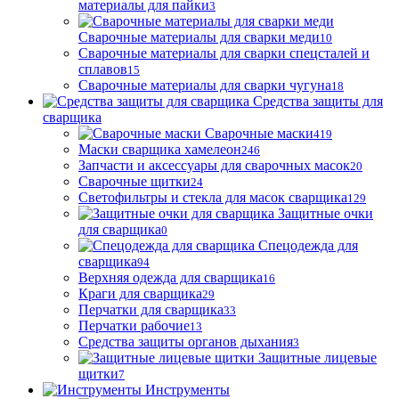
материалы для пайки
3
Сварочные материалы для сварки меди
10
Сварочные материалы для сварки спецсталей и
сплавов
15
Сварочные материалы для сварки чугуна
18
Средства защиты для
сварщика
Сварочные маски
419
Маски сварщика хамелеон
246
Запчасти и аксессуары для сварочных масок
20
Сварочные щитки
24
Светофильтры и стекла для масок сварщика
129
Защитные очки
для сварщика
0
Спецодежда для
сварщика
94
Верхняя одежда для сварщика
16
Краги для сварщика
29
Перчатки для сварщика
33
Перчатки рабочие
13
Средства защиты органов дыхания
3
Защитные лицевые
щитки
7
Инструменты