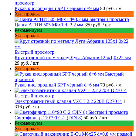
просмотр
Рукав кислородный БРТ чёрный d=9 мм
80 руб.
/ м
Хит продаж
Быстрый просмотр
Цанга АГНИ 505 М8х1 d=3,2 мм
350 руб.
/ шт
Рекомендуем
Хит продаж
Быстрый просмотр
Круг отрезной по металлу Луга-Абразив 125x1,0x22 мм
29 руб.
/ шт
Хит продаж
Быстрый
просмотр
Рукав кислородный БРТ чёрный d=6 мм
70 руб.
/ м
Быстрый просмотр
Электромагнитный клапан VZCT-2.2 220В D27014
1
316 руб.
/ шт
Быстрый просмотр
Светофильтр 110*90 С-2 (DIN 8)
50 руб.
/ шт
Рекомендуем
Хит продаж