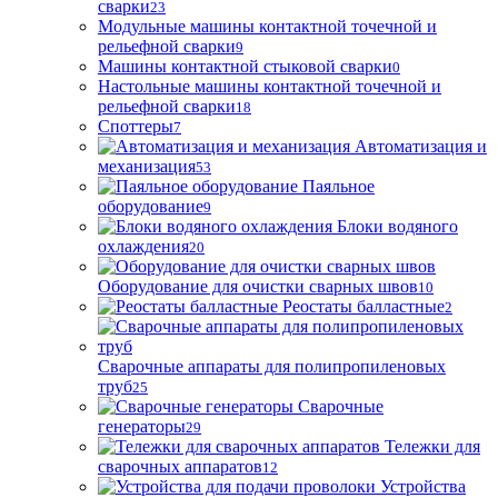
сварки
23
Модульные машины контактной точечной и
рельефной сварки
9
Машины контактной стыковой сварки
0
Настольные машины контактной точечной и
рельефной сварки
18
Споттеры
7
Автоматизация и
механизация
53
Паяльное
оборудование
9
Блоки водяного
охлаждения
20
Оборудование для очистки сварных швов
10
Реостаты балластные
2
Сварочные аппараты для полипропиленовых
труб
25
Сварочные
генераторы
29
Тележки для
сварочных аппаратов
12
Устройства