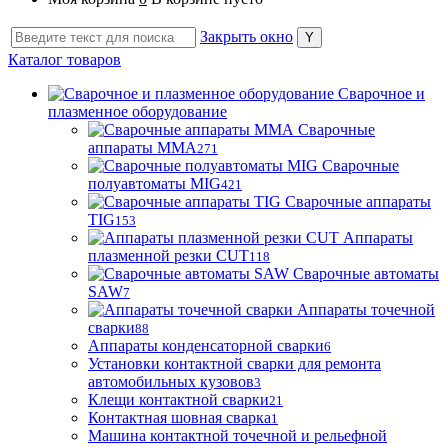
Закрыть окно
Каталог товаров
Сварочное и
плазменное оборудование
Сварочные
аппараты MMA
271
Сварочные
полуавтоматы MIG
421
Сварочные аппараты
TIG
153
Аппараты
плазменной резки CUT
118
Сварочные автоматы
SAW
7
Аппараты точечной
сварки
88
Аппараты конденсаторной сварки
6
Установки контактной сварки для ремонта
автомобильных кузовов
3
Клещи контактной сварки
21
Контактная шовная сварка
1
Машина контактной точечной и рельефной