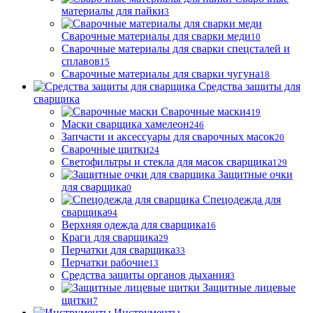
материалы для пайки
3
Сварочные материалы для сварки меди
10
Сварочные материалы для сварки спецсталей и
сплавов
15
Сварочные материалы для сварки чугуна
18
Средства защиты для
сварщика
Сварочные маски
419
Маски сварщика хамелеон
246
Запчасти и аксессуары для сварочных масок
20
Сварочные щитки
24
Светофильтры и стекла для масок сварщика
129
Защитные очки
для сварщика
0
Спецодежда для
сварщика
94
Верхняя одежда для сварщика
16
Краги для сварщика
29
Перчатки для сварщика
33
Перчатки рабочие
13
Средства защиты органов дыхания
3
Защитные лицевые
щитки
7
Инструменты