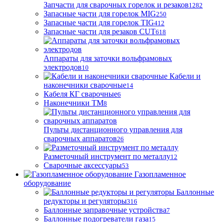
Запчасти для сварочных горелок и резаков
1282
Запасные части для горелок MIG
250
Запасные части для горелок TIG
412
Запасные части для резаков CUT
618
Аппараты для заточки вольфрамовых
электродов
10
Кабели и
наконечники сварочные
14
Кабеля КГ сварочные
6
Наконечники ТМ
8
Пульты дистанционного управления для
сварочных аппаратов
26
Разметочный инструмент по металлу
12
Сварочные аксессуары
53
Газопламенное
оборудование
Баллонные
редукторы и регуляторы
316
Баллонные заправочные устройства
7
Баллонные подогреватели газа
15