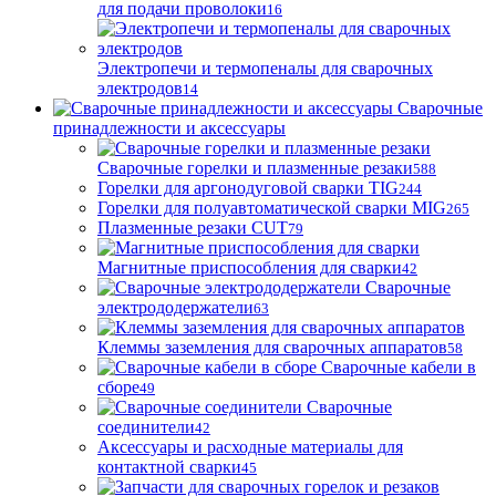
для подачи проволоки
16
Электропечи и термопеналы для сварочных
электродов
14
Сварочные
принадлежности и аксессуары
Сварочные горелки и плазменные резаки
588
Горелки для аргонодуговой сварки TIG
244
Горелки для полуавтоматической сварки MIG
265
Плазменные резаки CUT
79
Магнитные приспособления для сварки
42
Сварочные
электрододержатели
63
Клеммы заземления для сварочных аппаратов
58
Сварочные кабели в
сборе
49
Сварочные
соединители
42
Аксессуары и расходные материалы для
контактной сварки
45