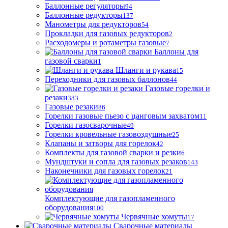
Баллонные регуляторы
94
Баллонные редукторы
137
Манометры для редукторов
54
Прокладки для газовых редукторов
2
Расходомеры и ротаметры газовые
7
Баллоны для
газовой сварки
1
Шланги и рукава
15
Переходники для газовых баллонов
44
Газовые горелки и
резаки
383
Газовые резаки
86
Горелки газовые пьезо с цанговым захватом
11
Горелки газосварочные
49
Горелки кровельные газовоздушные
25
Клапаны и затворы для горелок
42
Комплекты для газовой сварки и резки
6
Мундштуки и сопла для газовых резаков
143
Наконечники для газовых горелок
21
Комплектующие для газопламенного
оборудования
100
Червячные хомуты
17
Сварочные материалы