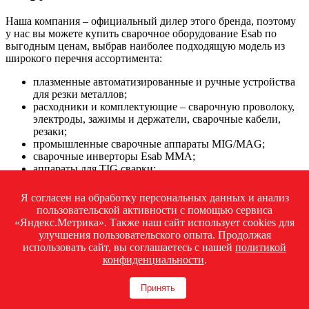
Наша компания – официальный дилер этого бренда, поэтому
у нас вы можете купить сварочное оборудование Esab по
выгодным ценам, выбрав наиболее подходящую модель из
широкого перечня ассортимента:
плазменные автоматизированные и ручные устройства
для резки металлов;
расходники и комплектующие – сварочную проволоку,
электроды, зажимы и держатели, сварочные кабели,
резаки;
промышленные сварочные аппараты MIG/MAG;
сварочные инверторы Esab ММА;
аппараты для TIG сварки;
горелки MIG и TIG;
мультипроцессорное оборудование;
Я согласен на обработку персональных данных и анализ
генераторы для сварки;
пользовательской активности с помощью сервиса
блоки подачи сварочной проволоки;
«Яндекс.Метрика». Также наш сайт использует cookies для
модули дистанционного управления и охлаждения.
улучшения пользовательского опыта. Продолжая
использовать сайт, вы соглашаетесь с нашей
политикой
Инвертор ЭСАБ
— это надёжное и высокоэффективное
конфиденциальности
.
решение для ручной дуговой сварки (MMA). Аппараты этого
бренда идеально подходят для профессионального
Принять
использования в строительстве, производстве, ремонте и на
выездных работах. Стабильная дуга, простота в управлении и