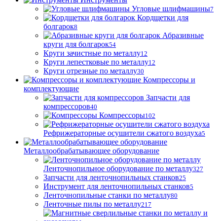
Угловые шлифмашины
7
Кордщетки для
болгарок
8
Абразивные
круги для болгарок
54
Круги зачистные по металлу
12
Круги лепестковые по металлу
12
Круги отрезные по металлу
30
Компрессоры и
комплектующие
Запчасти для
компрессоров
40
Компрессоры
102
Рефрижераторные осушители сжатого воздуха
5
Металлообрабатывающее оборудование
Ленточнопильное оборудование по металлу
327
Запчасти для ленточнопильных станков
25
Инструмент для ленточнопильных станков
5
Ленточнопильные станки по металлу
80
Ленточные пилы по металлу
217