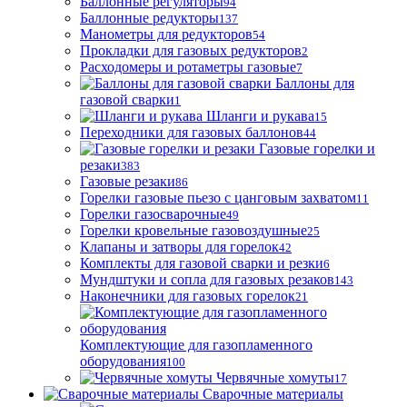
Баллонные регуляторы
94
Баллонные редукторы
137
Манометры для редукторов
54
Прокладки для газовых редукторов
2
Расходомеры и ротаметры газовые
7
Баллоны для
газовой сварки
1
Шланги и рукава
15
Переходники для газовых баллонов
44
Газовые горелки и
резаки
383
Газовые резаки
86
Горелки газовые пьезо с цанговым захватом
11
Горелки газосварочные
49
Горелки кровельные газовоздушные
25
Клапаны и затворы для горелок
42
Комплекты для газовой сварки и резки
6
Мундштуки и сопла для газовых резаков
143
Наконечники для газовых горелок
21
Комплектующие для газопламенного
оборудования
100
Червячные хомуты
17
Сварочные материалы