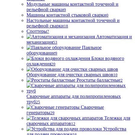
Модульные машины контактной точечной и
рельефной сварки
9
Машины контактной стыковой сварки
0
Настольные машины контактной точечной и
рельефной сварки
18
Споттеры
7
Автоматизация и
механизация
53
Паяльное
оборудование
9
Блоки водяного
охлаждения
20
Оборудование для очистки сварных швов
10
Реостаты балластные
2
Сварочные аппараты для полипропиленовых
труб
25
Сварочные
генераторы
29
Тележки для
сварочных аппаратов
12
Устройства
для подачи проволоки
16