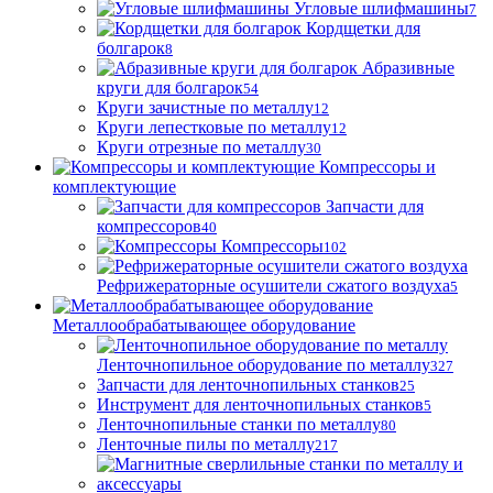
Угловые шлифмашины
7
Кордщетки для
болгарок
8
Абразивные
круги для болгарок
54
Круги зачистные по металлу
12
Круги лепестковые по металлу
12
Круги отрезные по металлу
30
Компрессоры и
комплектующие
Запчасти для
компрессоров
40
Компрессоры
102
Рефрижераторные осушители сжатого воздуха
5
Металлообрабатывающее оборудование
Ленточнопильное оборудование по металлу
327
Запчасти для ленточнопильных станков
25
Инструмент для ленточнопильных станков
5
Ленточнопильные станки по металлу
80
Ленточные пилы по металлу
217