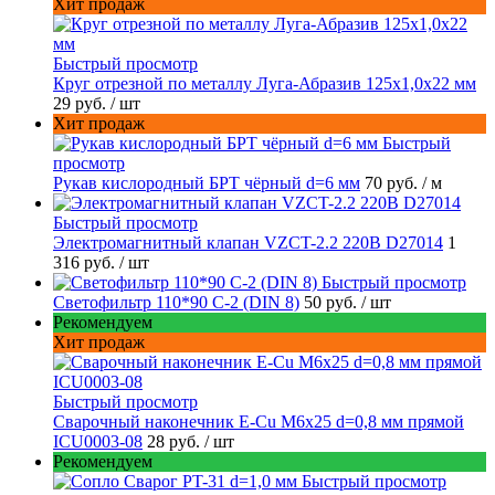
Хит продаж
Быстрый просмотр
Круг отрезной по металлу Луга-Абразив 125x1,0x22 мм
29 руб.
/ шт
Хит продаж
Быстрый
просмотр
Рукав кислородный БРТ чёрный d=6 мм
70 руб.
/ м
Быстрый просмотр
Электромагнитный клапан VZCT-2.2 220В D27014
1
316 руб.
/ шт
Быстрый просмотр
Светофильтр 110*90 С-2 (DIN 8)
50 руб.
/ шт
Рекомендуем
Хит продаж
Быстрый просмотр
Сварочный наконечник E-Cu M6x25 d=0,8 мм прямой
ICU0003-08
28 руб.
/ шт
Рекомендуем
Быстрый просмотр