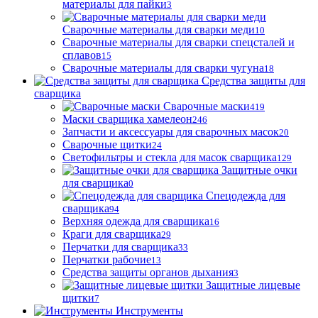
материалы для пайки
3
Сварочные материалы для сварки меди
10
Сварочные материалы для сварки спецсталей и
сплавов
15
Сварочные материалы для сварки чугуна
18
Средства защиты для
сварщика
Сварочные маски
419
Маски сварщика хамелеон
246
Запчасти и аксессуары для сварочных масок
20
Сварочные щитки
24
Светофильтры и стекла для масок сварщика
129
Защитные очки
для сварщика
0
Спецодежда для
сварщика
94
Верхняя одежда для сварщика
16
Краги для сварщика
29
Перчатки для сварщика
33
Перчатки рабочие
13
Средства защиты органов дыхания
3
Защитные лицевые
щитки
7
Инструменты