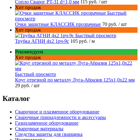
Сопло Сварог PT-31 d=1,0 мм
115 руб.
/ шт
Хит продаж
Быстрый
просмотр
Очки защитные КЛАССИК прозрачные
70 руб.
/ шт
Хит продаж
Быстрый просмотр
Трубка АГНИ 4х2 1рч-9с
105 руб.
/ м
Рекомендуем
Хит продаж
Быстрый просмотр
Круг отрезной по металлу Луга-Абразив 125x1,0x22 мм
29 руб.
/ шт
Каталог
Сварочное и плазменное оборудование
Сварочные принадлежности и аксессуары
Газопламенное оборудование
Сварочные материалы
Средства защиты для сварщика
Инструменты