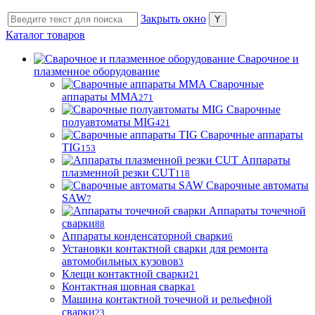
Закрыть окно
Каталог товаров
Сварочное и
плазменное оборудование
Сварочные
аппараты MMA
271
Сварочные
полуавтоматы MIG
421
Сварочные аппараты
TIG
153
Аппараты
плазменной резки CUT
118
Сварочные автоматы
SAW
7
Аппараты точечной
сварки
88
Аппараты конденсаторной сварки
6
Установки контактной сварки для ремонта
автомобильных кузовов
3
Клещи контактной сварки
21
Контактная шовная сварка
1
Машина контактной точечной и рельефной
сварки
23