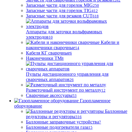
1282
Запасные части для горелок MIG
250
Запасные части для горелок TIG
412
Запасные части для резаков CUT
618
Аппараты для заточки вольфрамовых
электродов
10
Кабели и
наконечники сварочные
14
Кабеля КГ сварочные
6
Наконечники ТМ
8
Пульты дистанционного управления для
сварочных аппаратов
26
Разметочный инструмент по металлу
12
Сварочные аксессуары
53
Газопламенное
оборудование
Баллонные
редукторы и регуляторы
316
Баллонные заправочные устройства
7
Баллонные подогреватели газа
15