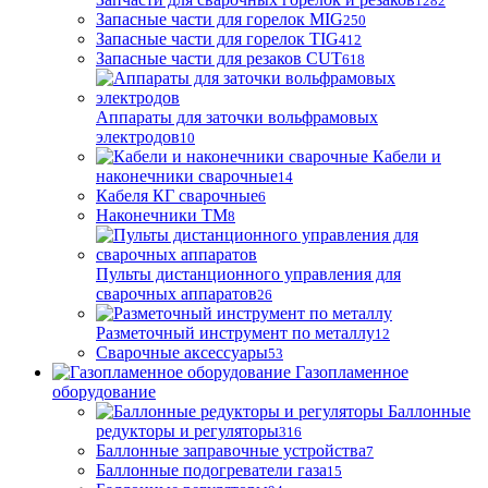
1282
Запасные части для горелок MIG
250
Запасные части для горелок TIG
412
Запасные части для резаков CUT
618
Аппараты для заточки вольфрамовых
электродов
10
Кабели и
наконечники сварочные
14
Кабеля КГ сварочные
6
Наконечники ТМ
8
Пульты дистанционного управления для
сварочных аппаратов
26
Разметочный инструмент по металлу
12
Сварочные аксессуары
53
Газопламенное
оборудование
Баллонные
редукторы и регуляторы
316
Баллонные заправочные устройства
7
Баллонные подогреватели газа
15