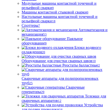
Модульные машины контактной точечной и
рельефной сварки
9
Машины контактной стыковой сварки
0
Настольные машины контактной точечной и
рельефной сварки
18
Споттеры
7
Автоматизация и
механизация
53
Паяльное
оборудование
9
Блоки водяного
охлаждения
20
Оборудование для очистки сварных швов
10
Реостаты балластные
2
Сварочные аппараты для полипропиленовых
труб
25
Сварочные
генераторы
29
Тележки для
сварочных аппаратов
12
Устройства
для подачи проволоки
16