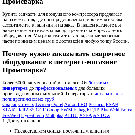
Промсварка
Купить запчасти для воздушного компрессора предлагает
наша компания, где они представлены широким выбором
ассортимента в наличии и на заказ. В нашем каталоге вы
найдете все, что необходимо для ремонта компрессорного
оборудования. Мы реализуем только надежные запасные
части по низким ценам и с доставкой в любую точку России.
Почему нужно заказывать сварочное
оборудование в интернет-магазине
Промсварка?
Более 6000 наименований в каталоге. От
бытовых
инверторов
до
профессиональных
для больших
производственных компаний. Генераторы и
аппараты для
полипропиленовых труб
Сварог
Grovers
Tecmen
Optrel
AuroraPRO
Ресанта
ESAB
START
KRASS
GCE Group
EWM
Fubag
КЕДР
BlueWeld
Brima
FoxWeld
Hypertherm
Multiplaz
АГНИ
ASEA
ANTOX
1. Доступные цены
Предоставляем скидки постоянным клиентам