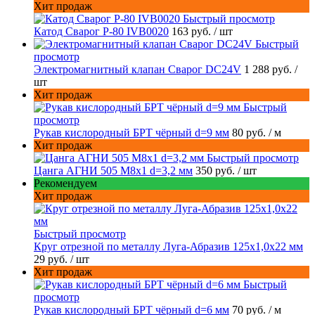
Хит продаж
Быстрый просмотр
Катод Сварог P-80 IVB0020
163 руб.
/ шт
Быстрый
просмотр
Электромагнитный клапан Сварог DC24V
1 288 руб.
/
шт
Хит продаж
Быстрый
просмотр
Рукав кислородный БРТ чёрный d=9 мм
80 руб.
/ м
Хит продаж
Быстрый просмотр
Цанга АГНИ 505 М8х1 d=3,2 мм
350 руб.
/ шт
Рекомендуем
Хит продаж
Быстрый просмотр
Круг отрезной по металлу Луга-Абразив 125x1,0x22 мм
29 руб.
/ шт
Хит продаж
Быстрый
просмотр
Рукав кислородный БРТ чёрный d=6 мм
70 руб.
/ м