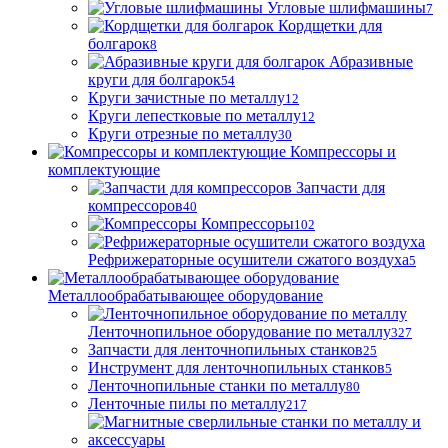
Угловые шлифмашины
7
Кордщетки для
болгарок
8
Абразивные
круги для болгарок
54
Круги зачистные по металлу
12
Круги лепестковые по металлу
12
Круги отрезные по металлу
30
Компрессоры и
комплектующие
Запчасти для
компрессоров
40
Компрессоры
102
Рефрижераторные осушители сжатого воздуха
5
Металлообрабатывающее оборудование
Ленточнопильное оборудование по металлу
327
Запчасти для ленточнопильных станков
25
Инструмент для ленточнопильных станков
5
Ленточнопильные станки по металлу
80
Ленточные пилы по металлу
217