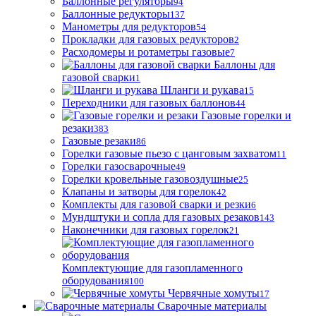
Баллонные регуляторы
94
Баллонные редукторы
137
Манометры для редукторов
54
Прокладки для газовых редукторов
2
Расходомеры и ротаметры газовые
7
Баллоны для
газовой сварки
1
Шланги и рукава
15
Переходники для газовых баллонов
44
Газовые горелки и
резаки
383
Газовые резаки
86
Горелки газовые пьезо с цанговым захватом
11
Горелки газосварочные
49
Горелки кровельные газовоздушные
25
Клапаны и затворы для горелок
42
Комплекты для газовой сварки и резки
6
Мундштуки и сопла для газовых резаков
143
Наконечники для газовых горелок
21
Комплектующие для газопламенного
оборудования
100
Червячные хомуты
17
Сварочные материалы