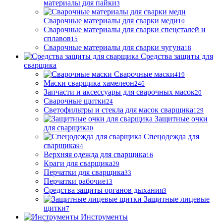
материалы для пайки
3
Сварочные материалы для сварки меди
10
Сварочные материалы для сварки спецсталей и
сплавов
15
Сварочные материалы для сварки чугуна
18
Средства защиты для
сварщика
Сварочные маски
419
Маски сварщика хамелеон
246
Запчасти и аксессуары для сварочных масок
20
Сварочные щитки
24
Светофильтры и стекла для масок сварщика
129
Защитные очки
для сварщика
0
Спецодежда для
сварщика
94
Верхняя одежда для сварщика
16
Краги для сварщика
29
Перчатки для сварщика
33
Перчатки рабочие
13
Средства защиты органов дыхания
3
Защитные лицевые
щитки
7
Инструменты