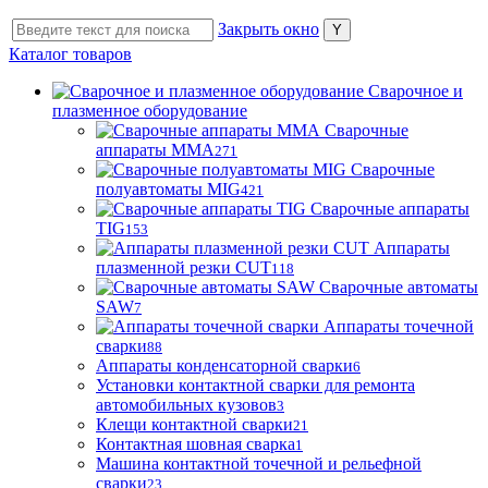
Закрыть окно
Каталог товаров
Сварочное и
плазменное оборудование
Сварочные
аппараты MMA
271
Сварочные
полуавтоматы MIG
421
Сварочные аппараты
TIG
153
Аппараты
плазменной резки CUT
118
Сварочные автоматы
SAW
7
Аппараты точечной
сварки
88
Аппараты конденсаторной сварки
6
Установки контактной сварки для ремонта
автомобильных кузовов
3
Клещи контактной сварки
21
Контактная шовная сварка
1
Машина контактной точечной и рельефной
сварки
23