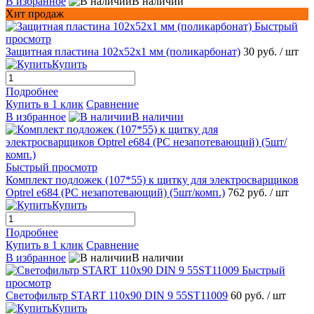
В избранное
В наличии
Хит продаж
Быстрый
просмотр
Защитная пластина 102х52x1 мм (поликарбонат)
30 руб.
/ шт
Купить
Подробнее
Купить в 1 клик
Сравнение
В избранное
В наличии
Быстрый просмотр
Комплект подложек (107*55) к щитку для электросварщиков
Optrel e684 (PC незапотевающий) (5шт/комп.)
762 руб.
/ шт
Купить
Подробнее
Купить в 1 клик
Сравнение
В избранное
В наличии
Быстрый
просмотр
Светофильтр START 110х90 DIN 9 55ST11009
60 руб.
/ шт
Купить