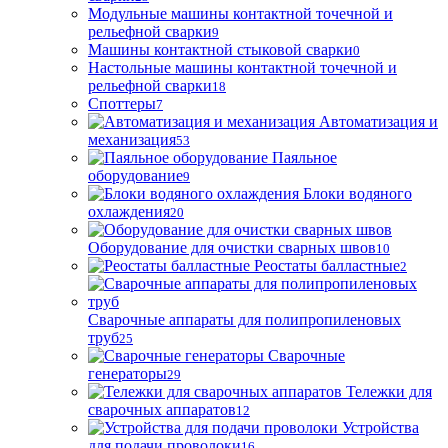
Модульные машины контактной точечной и
рельефной сварки
9
Машины контактной стыковой сварки
0
Настольные машины контактной точечной и
рельефной сварки
18
Споттеры
7
Автоматизация и
механизация
53
Паяльное
оборудование
9
Блоки водяного
охлаждения
20
Оборудование для очистки сварных швов
10
Реостаты балластные
2
Сварочные аппараты для полипропиленовых
труб
25
Сварочные
генераторы
29
Тележки для
сварочных аппаратов
12
Устройства
для подачи проволоки
16