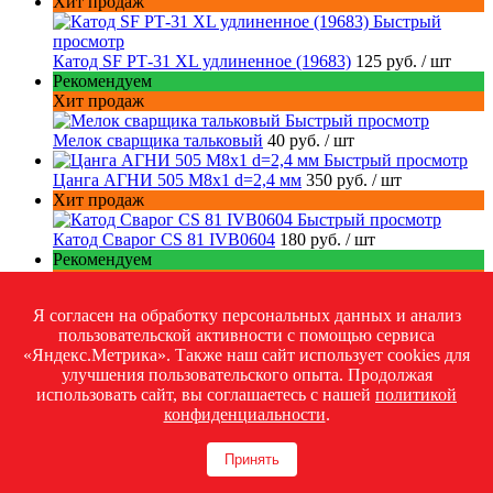
Хит продаж
Быстрый
просмотр
Катод SF РТ-31 XL удлиненное (19683)
125 руб.
/ шт
Рекомендуем
Хит продаж
Быстрый просмотр
Мелок сварщика тальковый
40 руб.
/ шт
Быстрый просмотр
Цанга АГНИ 505 М8х1 d=2,4 мм
350 руб.
/ шт
Хит продаж
Быстрый просмотр
Катод Сварог CS 81 IVB0604
180 руб.
/ шт
Рекомендуем
Хит продаж
Быстрый просмотр
Я согласен на обработку персональных данных и анализ
Катод Сварог CS 101-141 IVB0606
189 руб.
/ шт
пользовательской активности с помощью сервиса
Рекомендуем
«Яндекс.Метрика». Также наш сайт использует cookies для
Хит продаж
улучшения пользовательского опыта. Продолжая
Быстрый просмотр
использовать сайт, вы соглашаетесь с нашей
политикой
Катод Сварог P-80 IVB0020
163 руб.
/ шт
конфиденциальности
.
Быстрый
просмотр
Электромагнитный клапан Сварог DC24V
1 288 руб.
/
Принять
шт