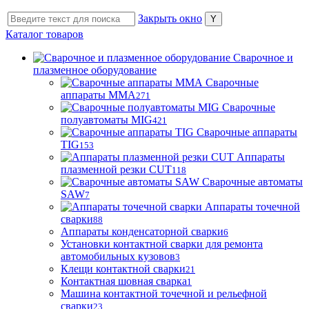
Закрыть окно
Каталог товаров
Сварочное и
плазменное оборудование
Сварочные
аппараты MMA
271
Сварочные
полуавтоматы MIG
421
Сварочные аппараты
TIG
153
Аппараты
плазменной резки CUT
118
Сварочные автоматы
SAW
7
Аппараты точечной
сварки
88
Аппараты конденсаторной сварки
6
Установки контактной сварки для ремонта
автомобильных кузовов
3
Клещи контактной сварки
21
Контактная шовная сварка
1
Машина контактной точечной и рельефной
сварки
23