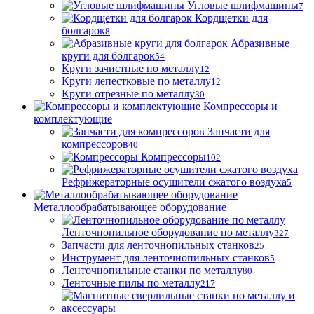
Угловые шлифмашины
7
Кордщетки для
болгарок
8
Абразивные
круги для болгарок
54
Круги зачистные по металлу
12
Круги лепестковые по металлу
12
Круги отрезные по металлу
30
Компрессоры и
комплектующие
Запчасти для
компрессоров
40
Компрессоры
102
Рефрижераторные осушители сжатого воздуха
5
Металлообрабатывающее оборудование
Ленточнопильное оборудование по металлу
327
Запчасти для ленточнопильных станков
25
Инструмент для ленточнопильных станков
5
Ленточнопильные станки по металлу
80
Ленточные пилы по металлу
217