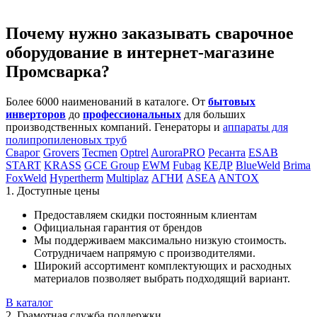
Почему нужно заказывать сварочное
оборудование в интернет-магазине
Промсварка?
Более 6000 наименований в каталоге. От
бытовых
инверторов
до
профессиональных
для больших
производственных компаний. Генераторы и
аппараты для
полипропиленовых труб
Сварог
Grovers
Tecmen
Optrel
AuroraPRO
Ресанта
ESAB
START
KRASS
GCE Group
EWM
Fubag
КЕДР
BlueWeld
Brima
FoxWeld
Hypertherm
Multiplaz
АГНИ
ASEA
ANTOX
1. Доступные цены
Предоставляем скидки постоянным клиентам
Официальная гарантия от брендов
Мы поддерживаем максимально низкую стоимость.
Сотрудничаем напрямую с производителями.
Широкий ассортимент комплектующих и расходных
материалов позволяет выбрать подходящий вариант.
В каталог
2. Грамотная служба поддержки