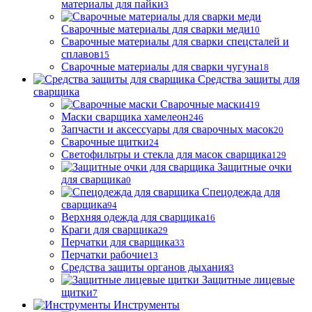
материалы для пайки
3
Сварочные материалы для сварки меди
10
Сварочные материалы для сварки спецсталей и
сплавов
15
Сварочные материалы для сварки чугуна
18
Средства защиты для
сварщика
Сварочные маски
419
Маски сварщика хамелеон
246
Запчасти и аксессуары для сварочных масок
20
Сварочные щитки
24
Светофильтры и стекла для масок сварщика
129
Защитные очки
для сварщика
0
Спецодежда для
сварщика
94
Верхняя одежда для сварщика
16
Краги для сварщика
29
Перчатки для сварщика
33
Перчатки рабочие
13
Средства защиты органов дыхания
3
Защитные лицевые
щитки
7
Инструменты