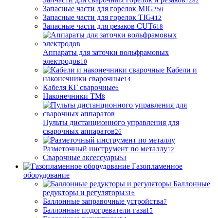
1282
Запасные части для горелок MIG
250
Запасные части для горелок TIG
412
Запасные части для резаков CUT
618
Аппараты для заточки вольфрамовых
электродов
10
Кабели и
наконечники сварочные
14
Кабеля КГ сварочные
6
Наконечники ТМ
8
Пульты дистанционного управления для
сварочных аппаратов
26
Разметочный инструмент по металлу
12
Сварочные аксессуары
53
Газопламенное
оборудование
Баллонные
редукторы и регуляторы
316
Баллонные заправочные устройства
7
Баллонные подогреватели газа
15