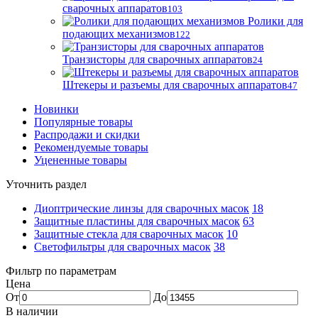
сварочных аппаратов
103
Ролики для
подающих механизмов
122
Транзисторы для сварочных аппаратов
24
Штекеры и разъемы для сварочных аппаратов
47
Новинки
Популярные товары
Распродажи и скидки
Рекомендуемые товары
Уцененные товары
Уточнить раздел
Диоптрические линзы для сварочных масок
18
Защитные пластины для сварочных масок
63
Защитные стекла для сварочных масок
10
Светофильтры для сварочных масок
38
Фильтр по параметрам
Цена
От
До
В наличии