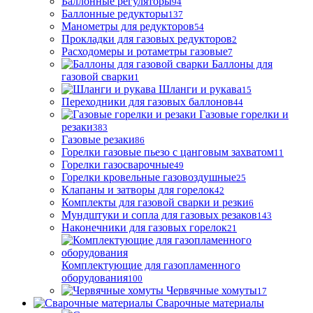
Баллонные регуляторы
94
Баллонные редукторы
137
Манометры для редукторов
54
Прокладки для газовых редукторов
2
Расходомеры и ротаметры газовые
7
Баллоны для
газовой сварки
1
Шланги и рукава
15
Переходники для газовых баллонов
44
Газовые горелки и
резаки
383
Газовые резаки
86
Горелки газовые пьезо с цанговым захватом
11
Горелки газосварочные
49
Горелки кровельные газовоздушные
25
Клапаны и затворы для горелок
42
Комплекты для газовой сварки и резки
6
Мундштуки и сопла для газовых резаков
143
Наконечники для газовых горелок
21
Комплектующие для газопламенного
оборудования
100
Червячные хомуты
17
Сварочные материалы