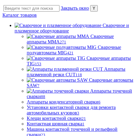
Закрыть окно
Каталог товаров
Сварочное и
плазменное оборудование
Сварочные
аппараты MMA
271
Сварочные
полуавтоматы MIG
421
Сварочные аппараты
TIG
153
Аппараты
плазменной резки CUT
118
Сварочные автоматы
SAW
7
Аппараты точечной
сварки
88
Аппараты конденсаторной сварки
6
Установки контактной сварки для ремонта
автомобильных кузовов
3
Клещи контактной сварки
21
Контактная шовная сварка
1
Машина контактной точечной и рельефной
сварки
23