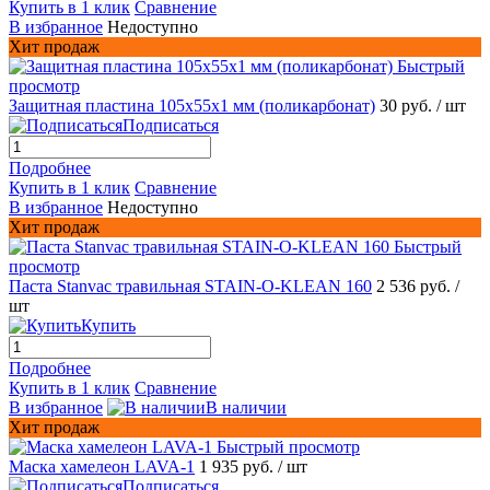
Купить в 1 клик
Сравнение
В избранное
Недоступно
Хит продаж
Быстрый
просмотр
Защитная пластина 105х55x1 мм (поликарбонат)
30 руб.
/ шт
Подписаться
Подробнее
Купить в 1 клик
Сравнение
В избранное
Недоступно
Хит продаж
Быстрый
просмотр
Паста Stanvac травильная STAIN-O-KLEAN 160
2 536 руб.
/
шт
Купить
Подробнее
Купить в 1 клик
Сравнение
В избранное
В наличии
Хит продаж
Быстрый просмотр
Маска хамелеон LAVA-1
1 935 руб.
/ шт
Подписаться