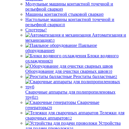
Модульные машины контактной точечной и
рельефной сварки
9
Машины контактной стыковой сварки
0
Настольные машины контактной точечной и
рельефной сварки
18
Споттеры
7
Автоматизация и
механизация
53
Паяльное
оборудование
9
Блоки водяного
охлаждения
20
Оборудование для очистки сварных швов
10
Реостаты балластные
2
Сварочные аппараты для полипропиленовых
труб
25
Сварочные
генераторы
29
Тележки для
сварочных аппаратов
12
Устройства
для подачи проволоки
16