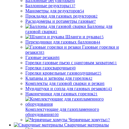
Баллонные регуляторы
94
Баллонные редукторы
137
Манометры для редукторов
54
Прокладки для газовых редукторов
2
Расходомеры и ротаметры газовые
7
Баллоны для
газовой сварки
1
Шланги и рукава
15
Переходники для газовых баллонов
44
Газовые горелки и
резаки
383
Газовые резаки
86
Горелки газовые пьезо с цанговым захватом
11
Горелки газосварочные
49
Горелки кровельные газовоздушные
25
Клапаны и затворы для горелок
42
Комплекты для газовой сварки и резки
6
Мундштуки и сопла для газовых резаков
143
Наконечники для газовых горелок
21
Комплектующие для газопламенного
оборудования
100
Червячные хомуты
17
Сварочные материалы