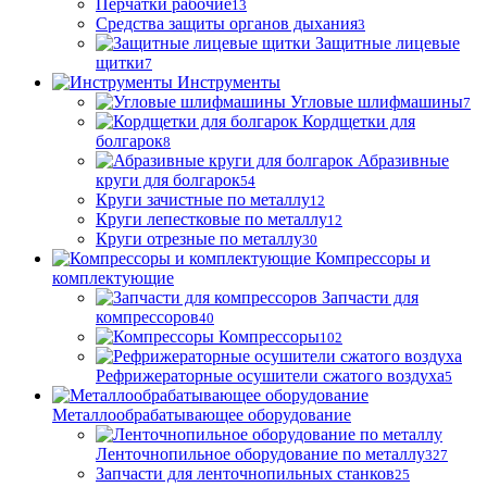
Перчатки рабочие
13
Средства защиты органов дыхания
3
Защитные лицевые
щитки
7
Инструменты
Угловые шлифмашины
7
Кордщетки для
болгарок
8
Абразивные
круги для болгарок
54
Круги зачистные по металлу
12
Круги лепестковые по металлу
12
Круги отрезные по металлу
30
Компрессоры и
комплектующие
Запчасти для
компрессоров
40
Компрессоры
102
Рефрижераторные осушители сжатого воздуха
5
Металлообрабатывающее оборудование
Ленточнопильное оборудование по металлу
327
Запчасти для ленточнопильных станков
25