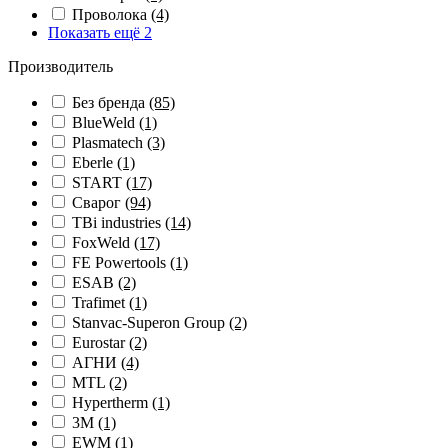
Проволока
(4)
Показать ещё 2
Производитель
Без бренда
(85)
BlueWeld
(1)
Plasmatech
(3)
Eberle
(1)
START
(17)
Сварог
(94)
TBi industries
(14)
FoxWeld
(17)
FE Powertools
(1)
ESAB
(2)
Trafimet
(1)
Stanvac-Superon Group
(2)
Eurostar
(2)
АГНИ
(4)
MTL
(2)
Hypertherm
(1)
3M
(1)
EWM
(1)