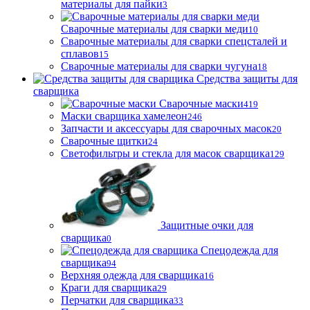
материалы для пайки
3
Сварочные материалы для сварки меди
10
Сварочные материалы для сварки спецсталей и
сплавов
15
Сварочные материалы для сварки чугуна
18
Средства защиты для
сварщика
Сварочные маски
419
Маски сварщика хамелеон
246
Запчасти и аксессуары для сварочных масок
20
Сварочные щитки
24
Светофильтры и стекла для масок сварщика
129
Защитные очки для
сварщика
0
Спецодежда для
сварщика
94
Верхняя одежда для сварщика
16
Краги для сварщика
29
Перчатки для сварщика
33