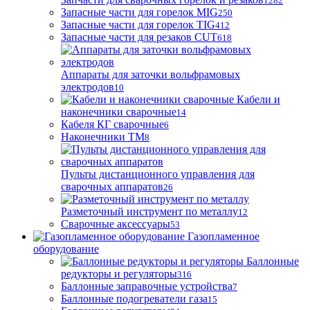
1282
Запасные части для горелок MIG
250
Запасные части для горелок TIG
412
Запасные части для резаков CUT
618
Аппараты для заточки вольфрамовых
электродов
10
Кабели и
наконечники сварочные
14
Кабеля КГ сварочные
6
Наконечники ТМ
8
Пульты дистанционного управления для
сварочных аппаратов
26
Разметочный инструмент по металлу
12
Сварочные аксессуары
53
Газопламенное
оборудование
Баллонные
редукторы и регуляторы
316
Баллонные заправочные устройства
7
Баллонные подогреватели газа
15