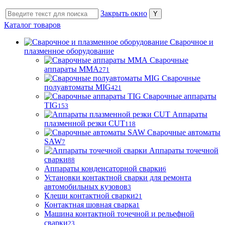
Закрыть окно
Каталог товаров
Сварочное и
плазменное оборудование
Сварочные
аппараты MMA
271
Сварочные
полуавтоматы MIG
421
Сварочные аппараты
TIG
153
Аппараты
плазменной резки CUT
118
Сварочные автоматы
SAW
7
Аппараты точечной
сварки
88
Аппараты конденсаторной сварки
6
Установки контактной сварки для ремонта
автомобильных кузовов
3
Клещи контактной сварки
21
Контактная шовная сварка
1
Машина контактной точечной и рельефной
сварки
23