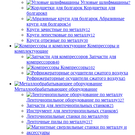
Угловые шлифмашины
7
Кордщетки для
болгарок
8
Абразивные
круги для болгарок
54
Круги зачистные по металлу
12
Круги лепестковые по металлу
12
Круги отрезные по металлу
30
Компрессоры и
комплектующие
Запчасти для
компрессоров
40
Компрессоры
102
Рефрижераторные осушители сжатого воздуха
5
Металлообрабатывающее оборудование
Ленточнопильное оборудование по металлу
327
Запчасти для ленточнопильных станков
25
Инструмент для ленточнопильных станков
5
Ленточнопильные станки по металлу
80
Ленточные пилы по металлу
217