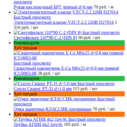
просмотр
Рукав кислородный БРТ чёрный d=6 мм
70 руб.
/ м
Быстрый просмотр
Электромагнитный клапан VZCT-2.2 220В D27014
1
316 руб.
/ шт
Быстрый просмотр
Светофильтр 110*90 С-2 (DIN 8)
50 руб.
/ шт
Рекомендуем
Хит продаж
Быстрый просмотр
Сварочный наконечник E-Cu M6x25 d=0,8 мм прямой
ICU0003-08
28 руб.
/ шт
Рекомендуем
Быстрый просмотр
Сопло Сварог PT-31 d=1,0 мм
115 руб.
/ шт
Хит продаж
Быстрый
просмотр
Очки защитные КЛАССИК прозрачные
70 руб.
/ шт
Хит продаж
Быстрый просмотр
Трубка АГНИ 4х2 1рч-9с
105 руб.
/ м