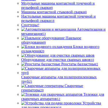
Модульные машины контактной точечной и
рельефной сварки
9
Машины контактной стыковой сварки
0
Настольные машины контактной точечной и
рельефной сварки
18
Споттеры
7
Автоматизация и
механизация
53
Паяльное
оборудование
9
Блоки водяного
охлаждения
20
Оборудование для очистки сварных швов
10
Реостаты балластные
2
Сварочные аппараты для полипропиленовых
труб
25
Сварочные
генераторы
29
Тележки для
сварочных аппаратов
12
Устройства
для подачи проволоки
16