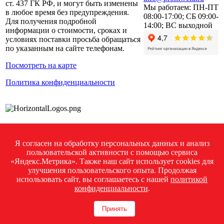
ст. 437 ГК РФ, и могут быть изменены
Мы работаем:
ПН-ПТ
в любое время без предупреждения.
08:00-17:00; СБ 09:00-
Для получения подробной
14:00; ВС выходной
информации о стоимости, сроках и
условиях поставки просьба обращаться
по указанным на сайте телефонам.
Посмотреть на карте
Политика конфиденциальности
Я согласен на обработку персональных данных и анализ
пользовательской активности с помощью сервиса
«Яндекс.Метрика». Также наш сайт использует cookies для
Обратная связь
улучшения пользовательского опыта. Продолжая
+7 (800) 350 74 75
использовать сайт, вы соглашаетесь с нашей
политикой
info@promweld.ru
конфиденциальности
.
Сравнение
0
Избранное
0
Корзина
0
Принять
Купить в один клик