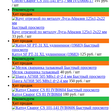
Сопло Сварог CS 101-141 d=1,7 мм IVU0606-17
191 руб.
/ шт
Рекомендуем
Хит продаж
Быстрый просмотр
Круг отрезной по металлу Луга-Абразив 125x1,2x22 мм
33 руб.
/ шт
Хит продаж
Быстрый
просмотр
Катод SF РТ-31 XL удлиненное (19683)
125 руб.
/ шт
Рекомендуем
Хит продаж
Быстрый просмотр
Мелок сварщика тальковый
40 руб.
/ шт
Быстрый просмотр
Цанга АГНИ 505 М8х1 d=2,4 мм
350 руб.
/ шт
Хит продаж
Быстрый просмотр
Катод Сварог CS 81 IVB0604
180 руб.
/ шт
Рекомендуем
Хит продаж
Быстрый просмотр