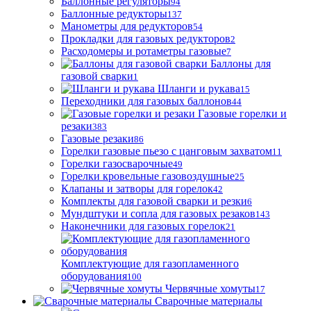
Баллонные регуляторы
94
Баллонные редукторы
137
Манометры для редукторов
54
Прокладки для газовых редукторов
2
Расходомеры и ротаметры газовые
7
Баллоны для
газовой сварки
1
Шланги и рукава
15
Переходники для газовых баллонов
44
Газовые горелки и
резаки
383
Газовые резаки
86
Горелки газовые пьезо с цанговым захватом
11
Горелки газосварочные
49
Горелки кровельные газовоздушные
25
Клапаны и затворы для горелок
42
Комплекты для газовой сварки и резки
6
Мундштуки и сопла для газовых резаков
143
Наконечники для газовых горелок
21
Комплектующие для газопламенного
оборудования
100
Червячные хомуты
17
Сварочные материалы