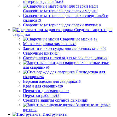
материалы для пайки
3
Сварочные материалы для сварки меди
10
Сварочные материалы для сварки спецсталей и
сплавов
15
Сварочные материалы для сварки чугуна
18
Средства защиты для
сварщика
Сварочные маски
419
Маски сварщика хамелеон
246
Запчасти и аксессуары для сварочных масок
20
Сварочные щитки
24
Светофильтры и стекла для масок сварщика
129
Защитные очки
для сварщика
0
Спецодежда для
сварщика
94
Верхняя одежда для сварщика
16
Краги для сварщика
29
Перчатки для сварщика
33
Перчатки рабочие
13
Средства защиты органов дыхания
3
Защитные лицевые
щитки
7
Инструменты