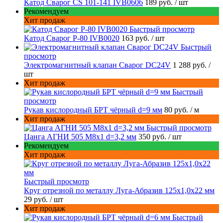
Катод Сварог CS 101-141 IVB0606
189 руб.
/ шт
Рекомендуем
Хит продаж
Быстрый просмотр
Катод Сварог P-80 IVB0020
163 руб.
/ шт
Быстрый
просмотр
Электромагнитный клапан Сварог DC24V
1 288 руб.
/
шт
Хит продаж
Быстрый
просмотр
Рукав кислородный БРТ чёрный d=9 мм
80 руб.
/ м
Хит продаж
Быстрый просмотр
Цанга АГНИ 505 М8х1 d=3,2 мм
350 руб.
/ шт
Рекомендуем
Хит продаж
Быстрый просмотр
Круг отрезной по металлу Луга-Абразив 125x1,0x22 мм
29 руб.
/ шт
Хит продаж
Быстрый