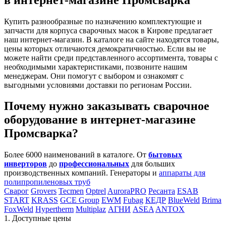
Купить разнообразные по назначению комплектующие и
запчасти для корпуса сварочных масок в Кирове предлагает
наш интернет-магазин. В каталоге на сайте находятся товары,
цены которых отличаются демократичностью. Если вы не
можете найти среди представленного ассортимента, товары с
необходимыми характеристиками, позвоните нашим
менеджерам. Они помогут с выбором и ознакомят с
выгодными условиями доставки по регионам России.
Почему нужно заказывать сварочное
оборудование в интернет-магазине
Промсварка?
Более 6000 наименований в каталоге. От
бытовых
инверторов
до
профессиональных
для больших
производственных компаний. Генераторы и
аппараты для
полипропиленовых труб
Сварог
Grovers
Tecmen
Optrel
AuroraPRO
Ресанта
ESAB
START
KRASS
GCE Group
EWM
Fubag
КЕДР
BlueWeld
Brima
FoxWeld
Hypertherm
Multiplaz
АГНИ
ASEA
ANTOX
1. Доступные цены