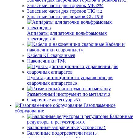
1282
Запасные части для горелок MIG
250
Запасные части для горелок TIG
412
Запасные части для резаков CUT
618
Аппараты для заточки вольфрамовых
электродов
10
Кабели и
наконечники сварочные
14
Кабеля КГ сварочные
6
Наконечники ТМ
8
Пульты дистанционного управления для
сварочных аппаратов
26
Разметочный инструмент по металлу
12
Сварочные аксессуары
53
Газопламенное
оборудование
Баллонные
редукторы и регуляторы
316
Баллонные заправочные устройства
7
Баллонные подогреватели газа
15