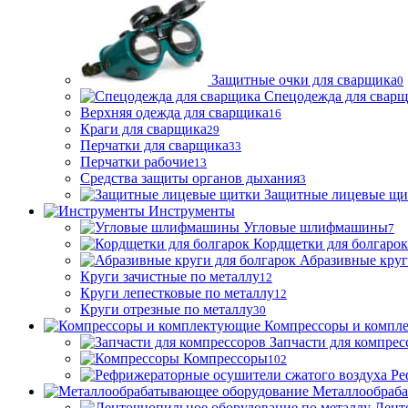
Защитные очки для сварщика
0
Спецодежда для свар
Верхняя одежда для сварщика
16
Краги для сварщика
29
Перчатки для сварщика
33
Перчатки рабочие
13
Средства защиты органов дыхания
3
Защитные лицевые щи
Инструменты
Угловые шлифмашины
7
Кордщетки для болгарок
Абразивные круг
Круги зачистные по металлу
12
Круги лепестковые по металлу
12
Круги отрезные по металлу
30
Компрессоры и компл
Запчасти для компрес
Компрессоры
102
Ре
Металлообраб
Лент