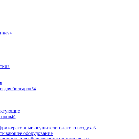
щика
94
тки
7
8
и для болгарок
54
ектующие
соров
40
фрижераторные осушители сжатого воздуха
5
атывающее оборудование
очнопильное оборудование по металлу