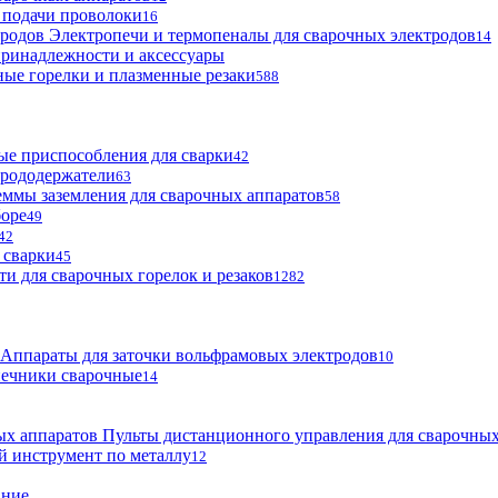
 подачи проволоки
16
Электропечи и термопеналы для сварочных электродов
14
ринадлежности и аксессуары
ые горелки и плазменные резаки
588
е приспособления для сварки
42
трододержатели
63
ммы заземления для сварочных аппаратов
58
боре
49
42
 сварки
45
ти для сварочных горелок и резаков
1282
Аппараты для заточки вольфрамовых электродов
10
нечники сварочные
14
Пульты дистанционного управления для сварочных
й инструмент по металлу
12
ание