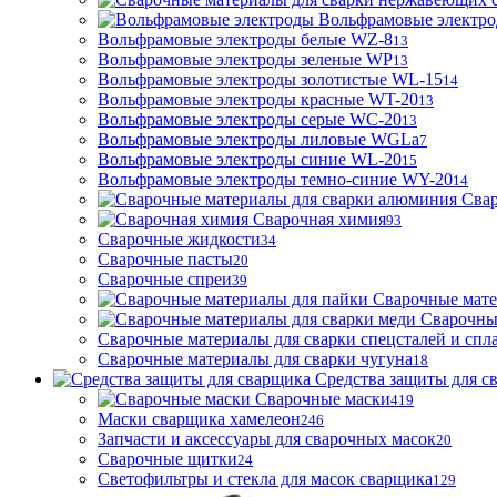
Вольфрамовые электр
Вольфрамовые электроды белые WZ-8
13
Вольфрамовые электроды зеленые WP
13
Вольфрамовые электроды золотистые WL-15
14
Вольфрамовые электроды красные WT-20
13
Вольфрамовые электроды серые WC-20
13
Вольфрамовые электроды лиловые WGLa
7
Вольфрамовые электроды синие WL-20
15
Вольфрамовые электроды темно-синие WY-20
14
Свар
Сварочная химия
93
Сварочные жидкости
34
Сварочные пасты
20
Сварочные спреи
39
Сварочные мате
Сварочны
Сварочные материалы для сварки спецсталей и спл
Сварочные материалы для сварки чугуна
18
Средства защиты для с
Сварочные маски
419
Маски сварщика хамелеон
246
Запчасти и аксессуары для сварочных масок
20
Сварочные щитки
24
Светофильтры и стекла для масок сварщика
129