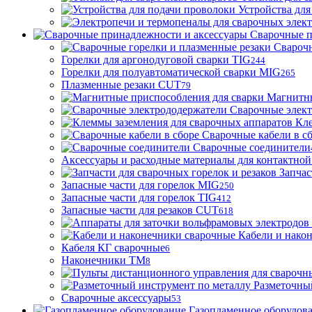
Устройства для
Сварочные п
Сварочн
Горелки для аргонодуговой сварки TIG
244
Горелки для полуавтоматической сварки MIG
265
Плазменные резаки CUT
79
Магнитны
Сварочные элек
Кле
Сварочные кабели в с
Сварочные соединители
Аксессуары и расходные материалы для контактной
Запчас
Запасные части для горелок MIG
250
Запасные части для горелок TIG
412
Запасные части для резаков CUT
618
Кабели и нако
Кабеля КГ сварочные
6
Наконечники ТМ
8
Разметочны
Сварочные аксессуары
53
Газопламенное оборудов