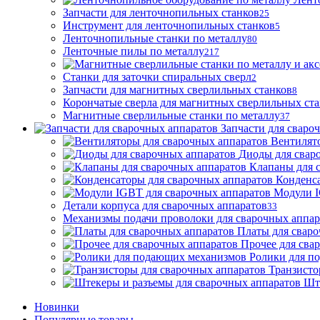
Запчасти для ленточнопильных станков
25
Инструмент для ленточнопильных станков
5
Ленточнопильные станки по металлу
80
Ленточные пилы по металлу
217
Станки для заточки спиральных сверл
2
Запчасти для магнитных сверлильных станков
8
Корончатые сверла для магнитных сверлильных ст
Магнитные сверлильные станки по металлу
37
Запчасти для сваро
Вентилят
Диоды для свар
Клапаны для 
Конденса
Модули I
Детали корпуса для сварочных аппаратов
33
Механизмы подачи проволоки для сварочных аппар
Платы для сваро
Прочее для сва
Ролики для п
Транзисто
Шт
Новинки
Популярные товары