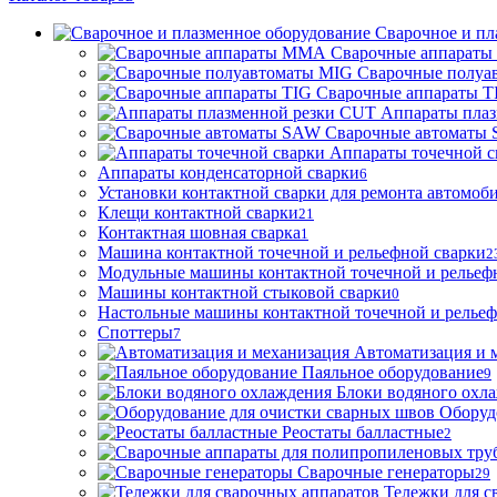
Сварочное и пл
Сварочные аппарат
Сварочные полуа
Сварочные аппараты T
Аппараты пла
Сварочные автоматы
Аппараты точечной с
Аппараты конденсаторной сварки
6
Установки контактной сварки для ремонта автомоб
Клещи контактной сварки
21
Контактная шовная сварка
1
Машина контактной точечной и рельефной сварки
2
Модульные машины контактной точечной и рельеф
Машины контактной стыковой сварки
0
Настольные машины контактной точечной и рельеф
Споттеры
7
Автоматизация и 
Паяльное оборудование
9
Блоки водяного охл
Оборуд
Реостаты балластные
2
Сварочные генераторы
29
Тележки для с