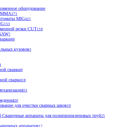
азменное оборудование
ы MMA
271
втоматы MIG
421
IG
153
зменной резки CUT
118
 SAW
7
варки
88
ильных кузовов
3
3
ной сварки
9
ной сварки
18
механизация
53
аждения
20
ование для очистки сварных швов
10
Сварочные аппараты для полипропиленовых труб
25
варочных аппаратов
12