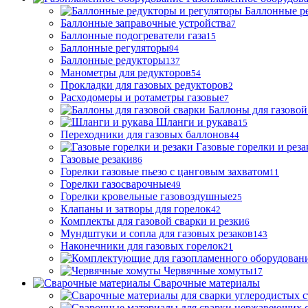
Баллонные р
Баллонные заправочные устройства
7
Баллонные подогреватели газа
15
Баллонные регуляторы
94
Баллонные редукторы
137
Манометры для редукторов
54
Прокладки для газовых редукторов
2
Расходомеры и ротаметры газовые
7
Баллоны для газовой
Шланги и рукава
15
Переходники для газовых баллонов
44
Газовые горелки и реза
Газовые резаки
86
Горелки газовые пьезо с цанговым захватом
11
Горелки газосварочные
49
Горелки кровельные газовоздушные
25
Клапаны и затворы для горелок
42
Комплекты для газовой сварки и резки
6
Мундштуки и сопла для газовых резаков
143
Наконечники для газовых горелок
21
Червячные хомуты
17
Сварочные материалы