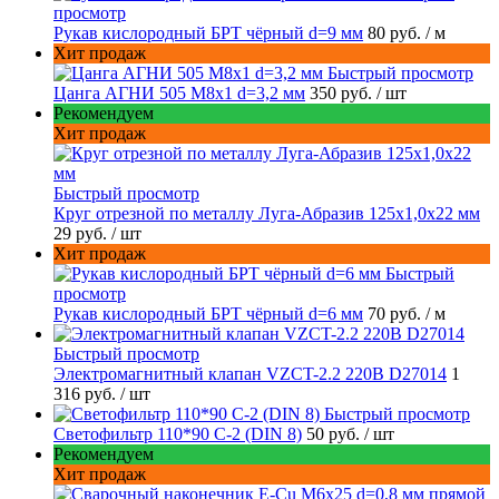
просмотр
Рукав кислородный БРТ чёрный d=9 мм
80 руб.
/ м
Хит продаж
Быстрый просмотр
Цанга АГНИ 505 М8х1 d=3,2 мм
350 руб.
/ шт
Рекомендуем
Хит продаж
Быстрый просмотр
Круг отрезной по металлу Луга-Абразив 125x1,0x22 мм
29 руб.
/ шт
Хит продаж
Быстрый
просмотр
Рукав кислородный БРТ чёрный d=6 мм
70 руб.
/ м
Быстрый просмотр
Электромагнитный клапан VZCT-2.2 220В D27014
1
316 руб.
/ шт
Быстрый просмотр
Светофильтр 110*90 С-2 (DIN 8)
50 руб.
/ шт
Рекомендуем
Хит продаж