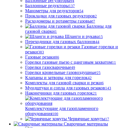
Баллонные регуляторы
94
Баллонные редукторы
137
Манометры для редукторов
54
Прокладки для газовых редукторов
2
Расходомеры и ротаметры газовые
7
Баллоны для
газовой сварки
1
Шланги и рукава
15
Переходники для газовых баллонов
44
Газовые горелки и
резаки
383
Газовые резаки
86
Горелки газовые пьезо с цанговым захватом
11
Горелки газосварочные
49
Горелки кровельные газовоздушные
25
Клапаны и затворы для горелок
42
Комплекты для газовой сварки и резки
6
Мундштуки и сопла для газовых резаков
143
Наконечники для газовых горелок
21
Комплектующие для газопламенного
оборудования
100
Червячные хомуты
17
Сварочные материалы