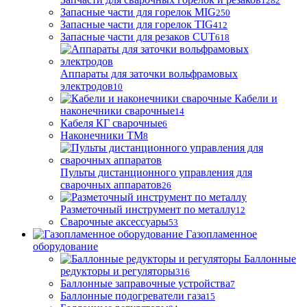
1282
Запасные части для горелок MIG
250
Запасные части для горелок TIG
412
Запасные части для резаков CUT
618
Аппараты для заточки вольфрамовых
электродов
10
Кабели и
наконечники сварочные
14
Кабеля КГ сварочные
6
Наконечники ТМ
8
Пульты дистанционного управления для
сварочных аппаратов
26
Разметочный инструмент по металлу
12
Сварочные аксессуары
53
Газопламенное
оборудование
Баллонные
редукторы и регуляторы
316
Баллонные заправочные устройства
7
Баллонные подогреватели газа
15