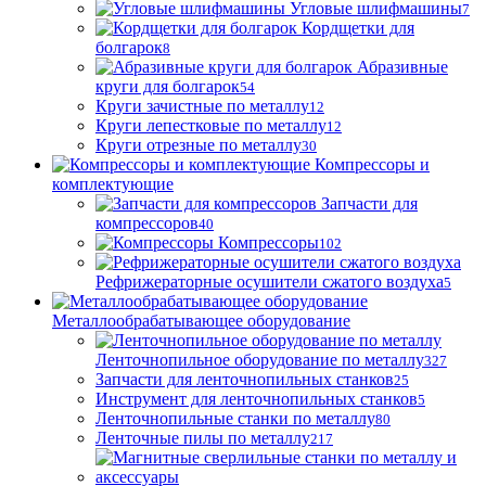
Угловые шлифмашины
7
Кордщетки для
болгарок
8
Абразивные
круги для болгарок
54
Круги зачистные по металлу
12
Круги лепестковые по металлу
12
Круги отрезные по металлу
30
Компрессоры и
комплектующие
Запчасти для
компрессоров
40
Компрессоры
102
Рефрижераторные осушители сжатого воздуха
5
Металлообрабатывающее оборудование
Ленточнопильное оборудование по металлу
327
Запчасти для ленточнопильных станков
25
Инструмент для ленточнопильных станков
5
Ленточнопильные станки по металлу
80
Ленточные пилы по металлу
217