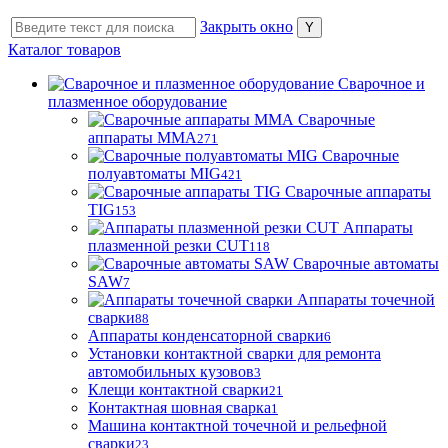
Закрыть окно
Каталог товаров
Сварочное и
плазменное оборудование
Сварочные
аппараты MMA
271
Сварочные
полуавтоматы MIG
421
Сварочные аппараты
TIG
153
Аппараты
плазменной резки CUT
118
Сварочные автоматы
SAW
7
Аппараты точечной
сварки
88
Аппараты конденсаторной сварки
6
Установки контактной сварки для ремонта
автомобильных кузовов
3
Клещи контактной сварки
21
Контактная шовная сварка
1
Машина контактной точечной и рельефной
сварки
23