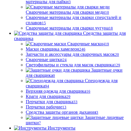
материалы для пайки
3
Сварочные материалы для сварки меди
10
Сварочные материалы для сварки спецсталей и
сплавов
15
Сварочные материалы для сварки чугуна
18
Средства защиты для
сварщика
Сварочные маски
419
Маски сварщика хамелеон
246
Запчасти и аксессуары для сварочных масок
20
Сварочные щитки
24
Светофильтры и стекла для масок сварщика
129
Защитные очки
для сварщика
0
Спецодежда для
сварщика
94
Верхняя одежда для сварщика
16
Краги для сварщика
29
Перчатки для сварщика
33
Перчатки рабочие
13
Средства защиты органов дыхания
3
Защитные лицевые
щитки
7
Инструменты