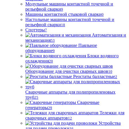
Модульные машины контактной точечной и
рельефной сварки
9
Машины контактной стыковой сварки
0
Настольные машины контактной точечной и
рельефной сварки
18
Споттеры
7
Автоматизация и
механизация
53
Паяльное
оборудование
9
Блоки водяного
охлаждения
20
Оборудование для очистки сварных швов
10
Реостаты балластные
2
Сварочные аппараты для полипропиленовых
труб
25
Сварочные
генераторы
29
Тележки для
сварочных аппаратов
12
Устройства
для подачи проволоки
16