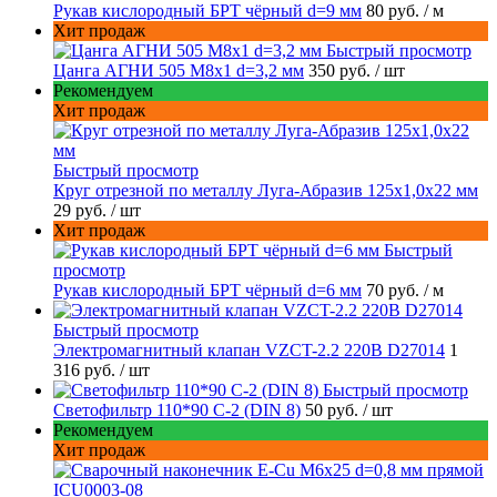
Рукав кислородный БРТ чёрный d=9 мм
80 руб.
/ м
Хит продаж
Быстрый просмотр
Цанга АГНИ 505 М8х1 d=3,2 мм
350 руб.
/ шт
Рекомендуем
Хит продаж
Быстрый просмотр
Круг отрезной по металлу Луга-Абразив 125x1,0x22 мм
29 руб.
/ шт
Хит продаж
Быстрый
просмотр
Рукав кислородный БРТ чёрный d=6 мм
70 руб.
/ м
Быстрый просмотр
Электромагнитный клапан VZCT-2.2 220В D27014
1
316 руб.
/ шт
Быстрый просмотр
Светофильтр 110*90 С-2 (DIN 8)
50 руб.
/ шт
Рекомендуем
Хит продаж