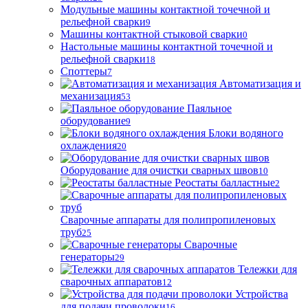
Модульные машины контактной точечной и
рельефной сварки
9
Машины контактной стыковой сварки
0
Настольные машины контактной точечной и
рельефной сварки
18
Споттеры
7
Автоматизация и
механизация
53
Паяльное
оборудование
9
Блоки водяного
охлаждения
20
Оборудование для очистки сварных швов
10
Реостаты балластные
2
Сварочные аппараты для полипропиленовых
труб
25
Сварочные
генераторы
29
Тележки для
сварочных аппаратов
12
Устройства
для подачи проволоки
16