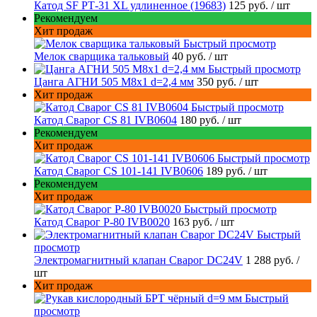
Катод SF РТ-31 XL удлиненное (19683)
125 руб.
/ шт
Рекомендуем
Хит продаж
Быстрый просмотр
Мелок сварщика тальковый
40 руб.
/ шт
Быстрый просмотр
Цанга АГНИ 505 М8х1 d=2,4 мм
350 руб.
/ шт
Хит продаж
Быстрый просмотр
Катод Сварог CS 81 IVB0604
180 руб.
/ шт
Рекомендуем
Хит продаж
Быстрый просмотр
Катод Сварог CS 101-141 IVB0606
189 руб.
/ шт
Рекомендуем
Хит продаж
Быстрый просмотр
Катод Сварог P-80 IVB0020
163 руб.
/ шт
Быстрый
просмотр
Электромагнитный клапан Сварог DC24V
1 288 руб.
/
шт
Хит продаж
Быстрый
просмотр