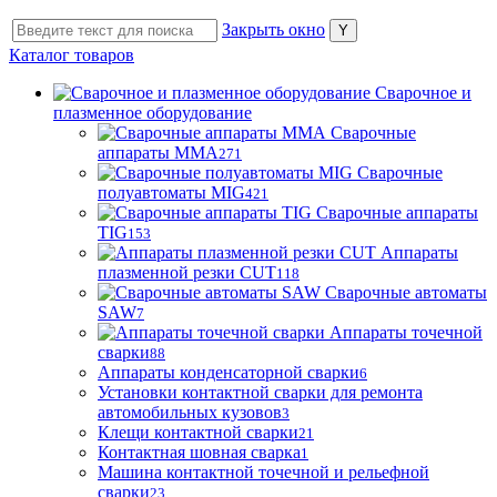
Закрыть окно
Каталог товаров
Сварочное и
плазменное оборудование
Сварочные
аппараты MMA
271
Сварочные
полуавтоматы MIG
421
Сварочные аппараты
TIG
153
Аппараты
плазменной резки CUT
118
Сварочные автоматы
SAW
7
Аппараты точечной
сварки
88
Аппараты конденсаторной сварки
6
Установки контактной сварки для ремонта
автомобильных кузовов
3
Клещи контактной сварки
21
Контактная шовная сварка
1
Машина контактной точечной и рельефной
сварки
23