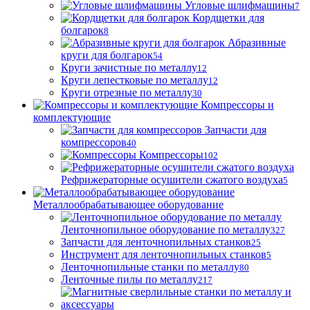
Угловые шлифмашины
7
Кордщетки для
болгарок
8
Абразивные
круги для болгарок
54
Круги зачистные по металлу
12
Круги лепестковые по металлу
12
Круги отрезные по металлу
30
Компрессоры и
комплектующие
Запчасти для
компрессоров
40
Компрессоры
102
Рефрижераторные осушители сжатого воздуха
5
Металлообрабатывающее оборудование
Ленточнопильное оборудование по металлу
327
Запчасти для ленточнопильных станков
25
Инструмент для ленточнопильных станков
5
Ленточнопильные станки по металлу
80
Ленточные пилы по металлу
217