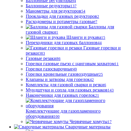
Баллонные регуляторы
94
Баллонные редукторы
137
Манометры для редукторов
54
Прокладки для газовых редукторов
2
Расходомеры и ротаметры газовые
7
Баллоны для
газовой сварки
1
Шланги и рукава
15
Переходники для газовых баллонов
44
Газовые горелки и
резаки
383
Газовые резаки
86
Горелки газовые пьезо с цанговым захватом
11
Горелки газосварочные
49
Горелки кровельные газовоздушные
25
Клапаны и затворы для горелок
42
Комплекты для газовой сварки и резки
6
Мундштуки и сопла для газовых резаков
143
Наконечники для газовых горелок
21
Комплектующие для газопламенного
оборудования
100
Червячные хомуты
17
Сварочные материалы