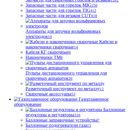
1282
Запасные части для горелок MIG
250
Запасные части для горелок TIG
412
Запасные части для резаков CUT
618
Аппараты для заточки вольфрамовых
электродов
10
Кабели и
наконечники сварочные
14
Кабеля КГ сварочные
6
Наконечники ТМ
8
Пульты дистанционного управления для
сварочных аппаратов
26
Разметочный инструмент по металлу
12
Сварочные аксессуары
53
Газопламенное
оборудование
Баллонные
редукторы и регуляторы
316
Баллонные заправочные устройства
7
Баллонные подогреватели газа
15