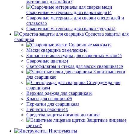
материалы для пайки
3
Сварочные материалы для сварки меди
10
Сварочные материалы для сварки спецсталей и
сплавов
15
Сварочные материалы для сварки чугуна
18
Средства защиты для
сварщика
Сварочные маски
419
Маски сварщика хамелеон
246
Запчасти и аксессуары для сварочных масок
20
Сварочные щитки
24
Светофильтры и стекла для масок сварщика
129
Защитные очки
для сварщика
0
Спецодежда для
сварщика
94
Верхняя одежда для сварщика
16
Краги для сварщика
29
Перчатки для сварщика
33
Перчатки рабочие
13
Средства защиты органов дыхания
3
Защитные лицевые
щитки
7
Инструменты