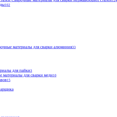
12
оды
102
очные материалы для сварки алюминия
33
риалы для пайки
3
е материалы для сварки меди
10
авов
15
варщика