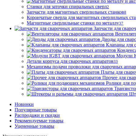
Станки для заточки спиральных сверл
2
Запчасти для магнитных сверлильных станков
8
Корончатые сверла для магнитных сверлильных ст
Магнитные сверлильные станки по металлу
37
Запчасти для сваро
Вентилят
Диоды для свар
Клапаны для 
Конденса
Модули I
Детали корпуса для сварочных аппаратов
33
Механизмы подачи проволоки для сварочных аппар
Платы для сваро
Прочее для сва
Ролики для п
Транзисто
Шт
Новинки
Популярные товары
Распродажи и скидки
Рекомендуемые товары
Уцененные товары