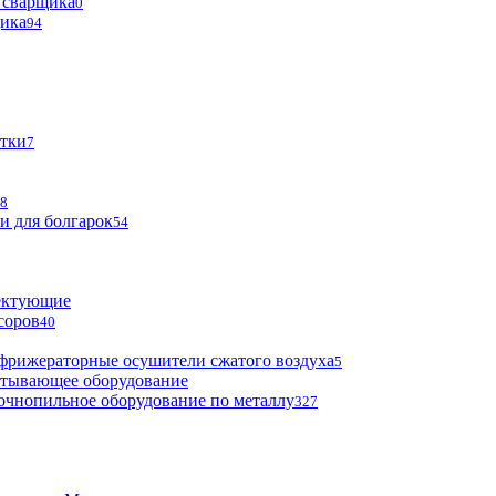
 сварщика
0
щика
94
тки
7
8
и для болгарок
54
ектующие
соров
40
фрижераторные осушители сжатого воздуха
5
атывающее оборудование
очнопильное оборудование по металлу
327