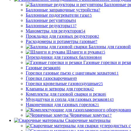
Баллонные р
Баллонные заправочные устройства
7
Баллонные подогреватели газа
15
Баллонные регуляторы
94
Баллонные редукторы
137
Манометры для редукторов
54
Прокладки для газовых редукторов
2
Расходомеры и ротаметры газовые
7
Баллоны для газовой
Шланги и рукава
15
Переходники для газовых баллонов
44
Газовые горелки и реза
Газовые резаки
86
Горелки газовые пьезо с цанговым захватом
11
Горелки газосварочные
49
Горелки кровельные газовоздушные
25
Клапаны и затворы для горелок
42
Комплекты для газовой сварки и резки
6
Мундштуки и сопла для газовых резаков
143
Наконечники для газовых горелок
21
Червячные хомуты
17
Сварочные материалы