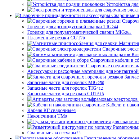
Устройства для
Сварочные п
Сварочн
Горелки для аргонодуговой сварки TIG
244
Горелки для полуавтоматической сварки MIG
265
Плазменные резаки CUT
79
Магнитны
Сварочные элек
Кле
Сварочные кабели в с
Сварочные соединители
Аксессуары и расходные материалы для контактной
Запчас
Запасные части для горелок MIG
250
Запасные части для горелок TIG
412
Запасные части для резаков CUT
618
Кабели и нако
Кабеля КГ сварочные
6
Наконечники ТМ
8
Разметочны
Сварочные аксессуары
53
Газопламенное оборудов