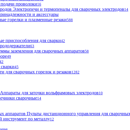
 подачи проволоки
16
Электропечи и термопеналы для сварочных электродов
14
ринадлежности и аксессуары
ые горелки и плазменные резаки
588
е приспособления для сварки
42
трододержатели
63
ммы заземления для сварочных аппаратов
58
боре
49
42
 сварки
45
ти для сварочных горелок и резаков
1282
Аппараты для заточки вольфрамовых электродов
10
нечники сварочные
14
Пульты дистанционного управления для сварочных
й инструмент по металлу
12
ание