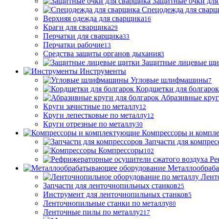
Защитные очки для
Спецодежда для свар
Верхняя одежда для сварщика
16
Краги для сварщика
29
Перчатки для сварщика
33
Перчатки рабочие
13
Средства защиты органов дыхания
3
Защитные лицевые щи
Инструменты
Угловые шлифмашины
7
Кордщетки для болгарок
Абразивные круг
Круги зачистные по металлу
12
Круги лепестковые по металлу
12
Круги отрезные по металлу
30
Компрессоры и компл
Запчасти для компрес
Компрессоры
102
Ре
Металлообраб
Лент
Запчасти для ленточнопильных станков
25
Инструмент для ленточнопильных станков
5
Ленточнопильные станки по металлу
80
Ленточные пилы по металлу
217