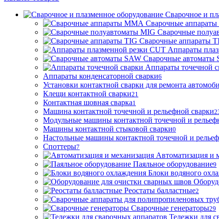
Сварочное и пл
Сварочные аппарат
Сварочные полуа
Сварочные аппараты T
Аппараты пла
Сварочные автоматы
Аппараты точечной с
Аппараты конденсаторной сварки
6
Установки контактной сварки для ремонта автомоб
Клещи контактной сварки
21
Контактная шовная сварка
1
Машина контактной точечной и рельефной сварки
2
Модульные машины контактной точечной и рельеф
Машины контактной стыковой сварки
0
Настольные машины контактной точечной и рельеф
Споттеры
7
Автоматизация и 
Паяльное оборудование
9
Блоки водяного охл
Оборуд
Реостаты балластные
2
Сварочные генераторы
29
Тележки для с