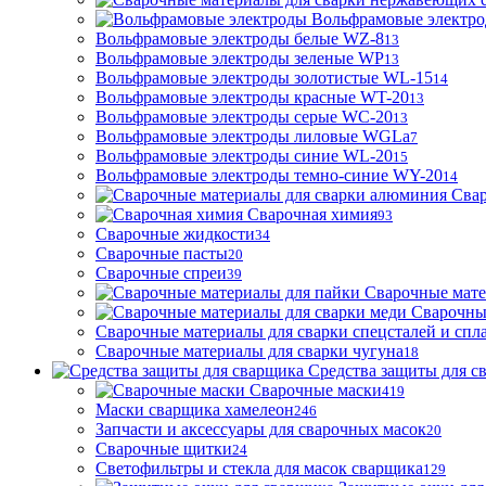
Вольфрамовые электр
Вольфрамовые электроды белые WZ-8
13
Вольфрамовые электроды зеленые WP
13
Вольфрамовые электроды золотистые WL-15
14
Вольфрамовые электроды красные WT-20
13
Вольфрамовые электроды серые WC-20
13
Вольфрамовые электроды лиловые WGLa
7
Вольфрамовые электроды синие WL-20
15
Вольфрамовые электроды темно-синие WY-20
14
Свар
Сварочная химия
93
Сварочные жидкости
34
Сварочные пасты
20
Сварочные спреи
39
Сварочные мате
Сварочны
Сварочные материалы для сварки спецсталей и спл
Сварочные материалы для сварки чугуна
18
Средства защиты для с
Сварочные маски
419
Маски сварщика хамелеон
246
Запчасти и аксессуары для сварочных масок
20
Сварочные щитки
24
Светофильтры и стекла для масок сварщика
129