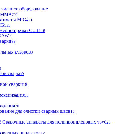
азменное оборудование
ы MMA
271
втоматы MIG
421
IG
153
зменной резки CUT
118
 SAW
7
варки
88
ильных кузовов
3
3
ной сварки
9
ной сварки
18
механизация
53
аждения
20
ование для очистки сварных швов
10
Сварочные аппараты для полипропиленовых труб
25
варочных аппаратов
12