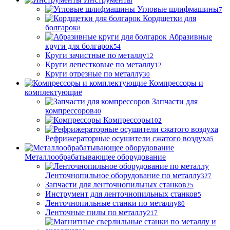
Угловые шлифмашины
7
Кордщетки для
болгарок
8
Абразивные
круги для болгарок
54
Круги зачистные по металлу
12
Круги лепестковые по металлу
12
Круги отрезные по металлу
30
Компрессоры и
комплектующие
Запчасти для
компрессоров
40
Компрессоры
102
Рефрижераторные осушители сжатого воздуха
5
Металлообрабатывающее оборудование
Ленточнопильное оборудование по металлу
327
Запчасти для ленточнопильных станков
25
Инструмент для ленточнопильных станков
5
Ленточнопильные станки по металлу
80
Ленточные пилы по металлу
217