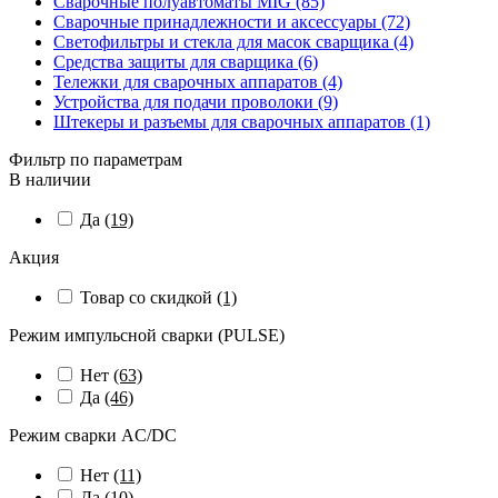
Сварочные полуавтоматы MIG (85)
Сварочные принадлежности и аксессуары (72)
Светофильтры и стекла для масок сварщика (4)
Средства защиты для сварщика (6)
Тележки для сварочных аппаратов (4)
Устройства для подачи проволоки (9)
Штекеры и разъемы для сварочных аппаратов (1)
Фильтр по параметрам
В наличии
Да
(19)
Акция
Товар со скидкой
(1)
Режим импульсной сварки (PULSE)
Нет
(63)
Да
(46)
Режим сварки AC/DC
Нет
(11)
Да
(10)