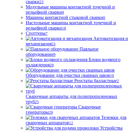
сварки
23
Модульные машины контактной точечной и
рельефной сварки
9
Машины контактной стыковой сварки
0
Настольные машины контактной точечной и
рельефной сварки
18
Споттеры
7
Автоматизация и
механизация
53
Паяльное
оборудование
9
Блоки водяного
охлаждения
20
Оборудование для очистки сварных швов
10
Реостаты балластные
2
Сварочные аппараты для полипропиленовых
труб
25
Сварочные
генераторы
29
Тележки для
сварочных аппаратов
12
Устройства