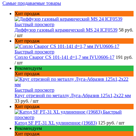
Самые продаваемые товары
Хит продаж
Быстрый просмотр
Диффузор газовый керамический MS 24 ICF0539
58 руб.
/ шт
Хит продаж
Быстрый просмотр
Сопло Сварог CS 101-141 d=1,7 мм IVU0606-17
191 руб.
/ шт
Рекомендуем
Хит продаж
Быстрый просмотр
Круг отрезной по металлу Луга-Абразив 125x1,2x22 мм
33 руб.
/ шт
Хит продаж
Быстрый
просмотр
Катод SF РТ-31 XL удлиненное (19683)
125 руб.
/ шт
Рекомендуем
Хит продаж