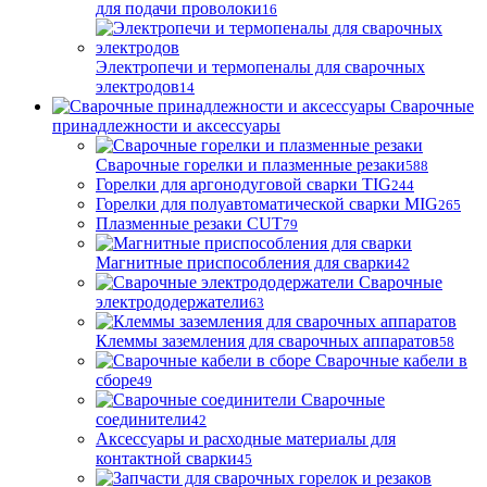
для подачи проволоки
16
Электропечи и термопеналы для сварочных
электродов
14
Сварочные
принадлежности и аксессуары
Сварочные горелки и плазменные резаки
588
Горелки для аргонодуговой сварки TIG
244
Горелки для полуавтоматической сварки MIG
265
Плазменные резаки CUT
79
Магнитные приспособления для сварки
42
Сварочные
электрододержатели
63
Клеммы заземления для сварочных аппаратов
58
Сварочные кабели в
сборе
49
Сварочные
соединители
42
Аксессуары и расходные материалы для
контактной сварки
45