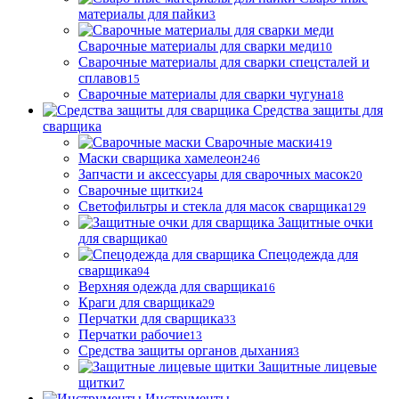
материалы для пайки
3
Сварочные материалы для сварки меди
10
Сварочные материалы для сварки спецсталей и
сплавов
15
Сварочные материалы для сварки чугуна
18
Средства защиты для
сварщика
Сварочные маски
419
Маски сварщика хамелеон
246
Запчасти и аксессуары для сварочных масок
20
Сварочные щитки
24
Светофильтры и стекла для масок сварщика
129
Защитные очки
для сварщика
0
Спецодежда для
сварщика
94
Верхняя одежда для сварщика
16
Краги для сварщика
29
Перчатки для сварщика
33
Перчатки рабочие
13
Средства защиты органов дыхания
3
Защитные лицевые
щитки
7
Инструменты