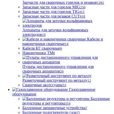
Запчасти для сварочных горелок и резаков
1282
Запасные части для горелок MIG
250
Запасные части для горелок TIG
412
Запасные части для резаков CUT
618
Аппараты для заточки вольфрамовых
электродов
10
Кабели и
наконечники сварочные
14
Кабеля КГ сварочные
6
Наконечники ТМ
8
Пульты дистанционного управления для
сварочных аппаратов
26
Разметочный инструмент по металлу
12
Сварочные аксессуары
53
Газопламенное
оборудование
Баллонные
редукторы и регуляторы
316
Баллонные заправочные устройства
7
Баллонные подогреватели газа
15