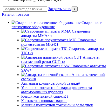
Закрыть окно
Каталог товаров
Сварочное и
плазменное оборудование
Сварочные
аппараты MMA
271
Сварочные
полуавтоматы MIG
421
Сварочные аппараты
TIG
153
Аппараты
плазменной резки CUT
118
Сварочные автоматы
SAW
7
Аппараты точечной
сварки
88
Аппараты конденсаторной сварки
6
Установки контактной сварки для ремонта
автомобильных кузовов
3
Клещи контактной сварки
21
Контактная шовная сварка
1
Машина контактной точечной и рельефной