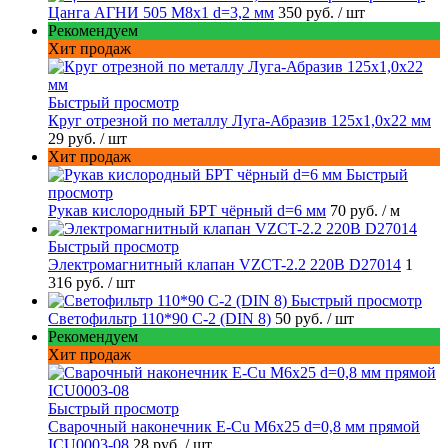
Цанга АГНИ 505 М8х1 d=3,2 мм
350 руб.
/ шт
Рекомендуем
Хит продаж
Быстрый просмотр
Круг отрезной по металлу Луга-Абразив 125x1,0x22 мм
29 руб.
/ шт
Хит продаж
Быстрый
просмотр
Рукав кислородный БРТ чёрный d=6 мм
70 руб.
/ м
Быстрый просмотр
Электромагнитный клапан VZCT-2.2 220В D27014
1
316 руб.
/ шт
Быстрый просмотр
Светофильтр 110*90 С-2 (DIN 8)
50 руб.
/ шт
Рекомендуем
Хит продаж
Быстрый просмотр
Сварочный наконечник E-Cu M6x25 d=0,8 мм прямой
ICU0003-08
28 руб.
/ шт