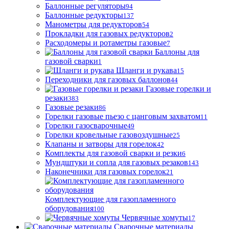
Баллонные регуляторы
94
Баллонные редукторы
137
Манометры для редукторов
54
Прокладки для газовых редукторов
2
Расходомеры и ротаметры газовые
7
Баллоны для
газовой сварки
1
Шланги и рукава
15
Переходники для газовых баллонов
44
Газовые горелки и
резаки
383
Газовые резаки
86
Горелки газовые пьезо с цанговым захватом
11
Горелки газосварочные
49
Горелки кровельные газовоздушные
25
Клапаны и затворы для горелок
42
Комплекты для газовой сварки и резки
6
Мундштуки и сопла для газовых резаков
143
Наконечники для газовых горелок
21
Комплектующие для газопламенного
оборудования
100
Червячные хомуты
17
Сварочные материалы