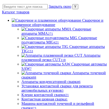
Закрыть окно
Каталог товаров
Сварочное и
плазменное оборудование
Сварочные
аппараты MMA
271
Сварочные
полуавтоматы MIG
421
Сварочные аппараты
TIG
153
Аппараты
плазменной резки CUT
118
Сварочные автоматы
SAW
7
Аппараты точечной
сварки
88
Аппараты конденсаторной сварки
6
Установки контактной сварки для ремонта
автомобильных кузовов
3
Клещи контактной сварки
21
Контактная шовная сварка
1
Машина контактной точечной и рельефной
сварки
23