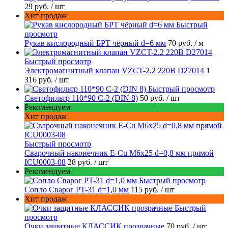
29 руб.
/ шт
Хит продаж
Быстрый
просмотр
Рукав кислородный БРТ чёрный d=6 мм
70 руб.
/ м
Быстрый просмотр
Электромагнитный клапан VZCT-2.2 220В D27014
1
316 руб.
/ шт
Быстрый просмотр
Светофильтр 110*90 С-2 (DIN 8)
50 руб.
/ шт
Рекомендуем
Хит продаж
Быстрый просмотр
Сварочный наконечник E-Cu M6x25 d=0,8 мм прямой
ICU0003-08
28 руб.
/ шт
Рекомендуем
Быстрый просмотр
Сопло Сварог PT-31 d=1,0 мм
115 руб.
/ шт
Хит продаж
Быстрый
просмотр
Очки защитные КЛАССИК прозрачные
70 руб.
/ шт