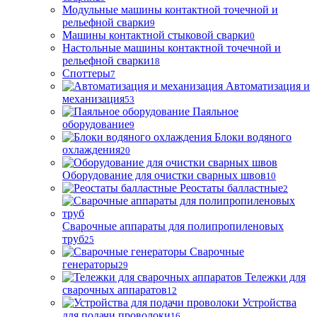
Модульные машины контактной точечной и
рельефной сварки
9
Машины контактной стыковой сварки
0
Настольные машины контактной точечной и
рельефной сварки
18
Споттеры
7
Автоматизация и
механизация
53
Паяльное
оборудование
9
Блоки водяного
охлаждения
20
Оборудование для очистки сварных швов
10
Реостаты балластные
2
Сварочные аппараты для полипропиленовых
труб
25
Сварочные
генераторы
29
Тележки для
сварочных аппаратов
12
Устройства
для подачи проволоки
16