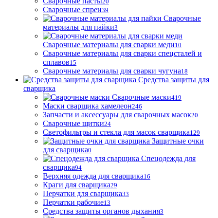
Сварочные пасты
20
Сварочные спреи
39
Сварочные
материалы для пайки
3
Сварочные материалы для сварки меди
10
Сварочные материалы для сварки спецсталей и
сплавов
15
Сварочные материалы для сварки чугуна
18
Средства защиты для
сварщика
Сварочные маски
419
Маски сварщика хамелеон
246
Запчасти и аксессуары для сварочных масок
20
Сварочные щитки
24
Светофильтры и стекла для масок сварщика
129
Защитные очки
для сварщика
0
Спецодежда для
сварщика
94
Верхняя одежда для сварщика
16
Краги для сварщика
29
Перчатки для сварщика
33
Перчатки рабочие
13
Средства защиты органов дыхания
3