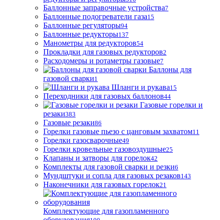
Баллонные заправочные устройства
7
Баллонные подогреватели газа
15
Баллонные регуляторы
94
Баллонные редукторы
137
Манометры для редукторов
54
Прокладки для газовых редукторов
2
Расходомеры и ротаметры газовые
7
Баллоны для
газовой сварки
1
Шланги и рукава
15
Переходники для газовых баллонов
44
Газовые горелки и
резаки
383
Газовые резаки
86
Горелки газовые пьезо с цанговым захватом
11
Горелки газосварочные
49
Горелки кровельные газовоздушные
25
Клапаны и затворы для горелок
42
Комплекты для газовой сварки и резки
6
Мундштуки и сопла для газовых резаков
143
Наконечники для газовых горелок
21
Комплектующие для газопламенного
оборудования