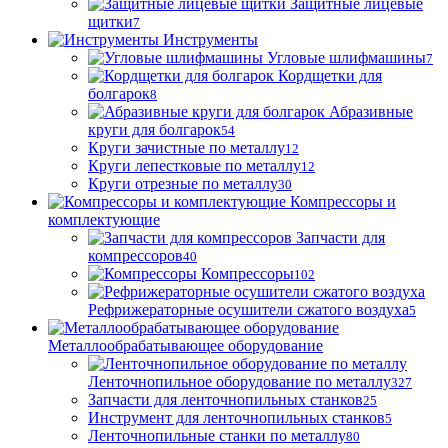
Защитные лицевые
щитки
7
Инструменты
Угловые шлифмашины
7
Кордщетки для
болгарок
8
Абразивные
круги для болгарок
54
Круги зачистные по металлу
12
Круги лепестковые по металлу
12
Круги отрезные по металлу
30
Компрессоры и
комплектующие
Запчасти для
компрессоров
40
Компрессоры
102
Рефрижераторные осушители сжатого воздуха
5
Металлообрабатывающее оборудование
Ленточнопильное оборудование по металлу
327
Запчасти для ленточнопильных станков
25
Инструмент для ленточнопильных станков
5
Ленточнопильные станки по металлу
80