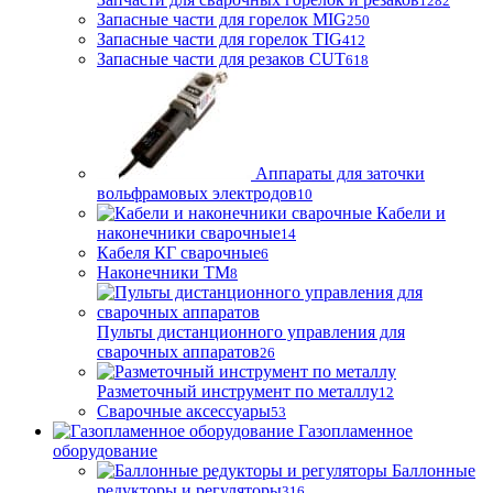
1282
Запасные части для горелок MIG
250
Запасные части для горелок TIG
412
Запасные части для резаков CUT
618
Аппараты для заточки
вольфрамовых электродов
10
Кабели и
наконечники сварочные
14
Кабеля КГ сварочные
6
Наконечники ТМ
8
Пульты дистанционного управления для
сварочных аппаратов
26
Разметочный инструмент по металлу
12
Сварочные аксессуары
53
Газопламенное
оборудование
Баллонные
редукторы и регуляторы
316