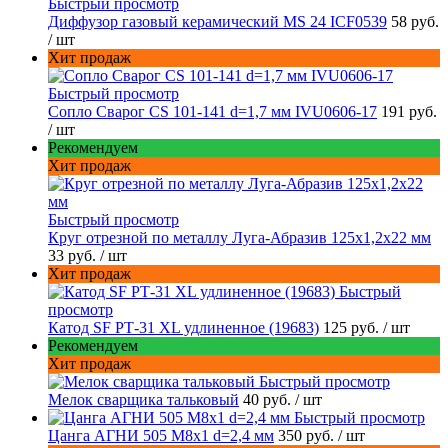
Быстрый просмотр
Диффузор газовый керамический MS 24 ICF0539
58 руб.
/ шт
Хит продаж
Быстрый просмотр
Сопло Сварог CS 101-141 d=1,7 мм IVU0606-17
191 руб.
/ шт
Рекомендуем
Хит продаж
Быстрый просмотр
Круг отрезной по металлу Луга-Абразив 125x1,2x22 мм
33 руб.
/ шт
Хит продаж
Быстрый
просмотр
Катод SF РТ-31 XL удлиненное (19683)
125 руб.
/ шт
Рекомендуем
Хит продаж
Быстрый просмотр
Мелок сварщика тальковый
40 руб.
/ шт
Быстрый просмотр
Цанга АГНИ 505 М8х1 d=2,4 мм
350 руб.
/ шт