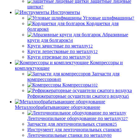
Защитные лицевые
щитки
7
Инструменты
Угловые шлифмашины
7
Кордщетки для
болгарок
8
Абразивные
круги для болгарок
54
Круги зачистные по металлу
12
Круги лепестковые по металлу
12
Круги отрезные по металлу
30
Компрессоры и
комплектующие
Запчасти для
компрессоров
40
Компрессоры
102
Рефрижераторные осушители сжатого воздуха
5
Металлообрабатывающее оборудование
Ленточнопильное оборудование по металлу
327
Запчасти для ленточнопильных станков
25
Инструмент для ленточнопильных станков
5
Ленточнопильные станки по металлу
80