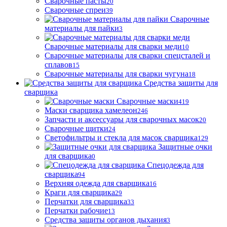
Сварочные пасты
20
Сварочные спреи
39
Сварочные
материалы для пайки
3
Сварочные материалы для сварки меди
10
Сварочные материалы для сварки спецсталей и
сплавов
15
Сварочные материалы для сварки чугуна
18
Средства защиты для
сварщика
Сварочные маски
419
Маски сварщика хамелеон
246
Запчасти и аксессуары для сварочных масок
20
Сварочные щитки
24
Светофильтры и стекла для масок сварщика
129
Защитные очки
для сварщика
0
Спецодежда для
сварщика
94
Верхняя одежда для сварщика
16
Краги для сварщика
29
Перчатки для сварщика
33
Перчатки рабочие
13
Средства защиты органов дыхания
3