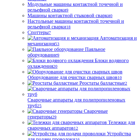
Модульные машины контактной точечной и
рельефной сварки
9
Машины контактной стыковой сварки
0
Настольные машины контактной точечной и
рельефной сварки
18
Споттеры
7
Автоматизация и
механизация
53
Паяльное
оборудование
9
Блоки водяного
охлаждения
20
Оборудование для очистки сварных швов
10
Реостаты балластные
2
Сварочные аппараты для полипропиленовых
труб
25
Сварочные
генераторы
29
Тележки для
сварочных аппаратов
12
Устройства
для подачи проволоки
16