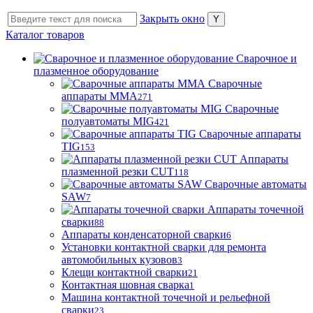
Закрыть окно
Каталог товаров
Сварочное и
плазменное оборудование
Сварочные
аппараты MMA
271
Сварочные
полуавтоматы MIG
421
Сварочные аппараты
TIG
153
Аппараты
плазменной резки CUT
118
Сварочные автоматы
SAW
7
Аппараты точечной
сварки
88
Аппараты конденсаторной сварки
6
Установки контактной сварки для ремонта
автомобильных кузовов
3
Клещи контактной сварки
21
Контактная шовная сварка
1
Машина контактной точечной и рельефной
сварки
23