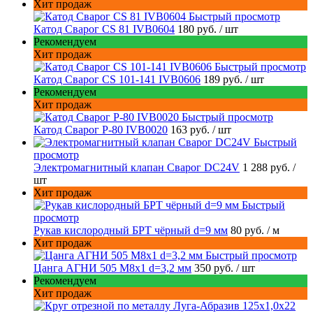
Хит продаж
Быстрый просмотр
Катод Сварог CS 81 IVB0604
180 руб.
/ шт
Рекомендуем
Хит продаж
Быстрый просмотр
Катод Сварог CS 101-141 IVB0606
189 руб.
/ шт
Рекомендуем
Хит продаж
Быстрый просмотр
Катод Сварог P-80 IVB0020
163 руб.
/ шт
Быстрый
просмотр
Электромагнитный клапан Сварог DC24V
1 288 руб.
/
шт
Хит продаж
Быстрый
просмотр
Рукав кислородный БРТ чёрный d=9 мм
80 руб.
/ м
Хит продаж
Быстрый просмотр
Цанга АГНИ 505 М8х1 d=3,2 мм
350 руб.
/ шт
Рекомендуем
Хит продаж