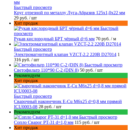
Быстрый просмотр
Круг отрезной по металлу Луга-Абразив 125x1,0x22 мм
29 руб.
/ шт
Хит продаж
Быстрый
просмотр
Рукав кислородный БРТ чёрный d=6 мм
70 руб.
/ м
Быстрый просмотр
Электромагнитный клапан VZCT-2.2 220В D27014
1
316 руб.
/ шт
Быстрый просмотр
Светофильтр 110*90 С-2 (DIN 8)
50 руб.
/ шт
Рекомендуем
Хит продаж
Быстрый просмотр
Сварочный наконечник E-Cu M6x25 d=0,8 мм прямой
ICU0003-08
28 руб.
/ шт
Рекомендуем
Быстрый просмотр
Сопло Сварог PT-31 d=1,0 мм
115 руб.
/ шт
Хит продаж