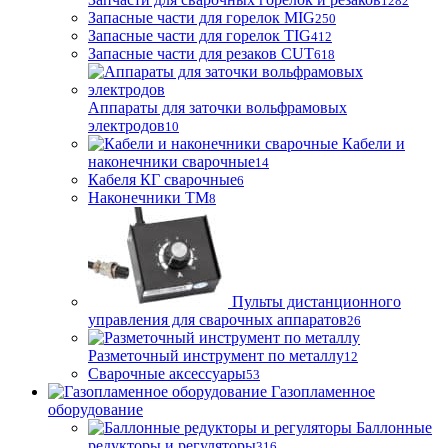
1282
Запасные части для горелок MIG
250
Запасные части для горелок TIG
412
Запасные части для резаков CUT
618
Аппараты для заточки вольфрамовых
электродов
10
Кабели и
наконечники сварочные
14
Кабеля КГ сварочные
6
Наконечники ТМ
8
Пульты дистанционного
управления для сварочных аппаратов
26
Разметочный инструмент по металлу
12
Сварочные аксессуары
53
Газопламенное
оборудование
Баллонные
редукторы и регуляторы
316