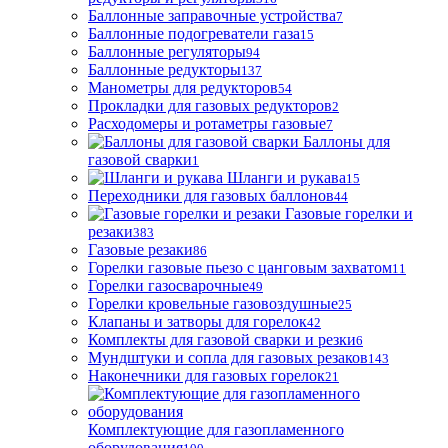
Баллонные заправочные устройства
7
Баллонные подогреватели газа
15
Баллонные регуляторы
94
Баллонные редукторы
137
Манометры для редукторов
54
Прокладки для газовых редукторов
2
Расходомеры и ротаметры газовые
7
Баллоны для
газовой сварки
1
Шланги и рукава
15
Переходники для газовых баллонов
44
Газовые горелки и
резаки
383
Газовые резаки
86
Горелки газовые пьезо с цанговым захватом
11
Горелки газосварочные
49
Горелки кровельные газовоздушные
25
Клапаны и затворы для горелок
42
Комплекты для газовой сварки и резки
6
Мундштуки и сопла для газовых резаков
143
Наконечники для газовых горелок
21
Комплектующие для газопламенного
оборудования