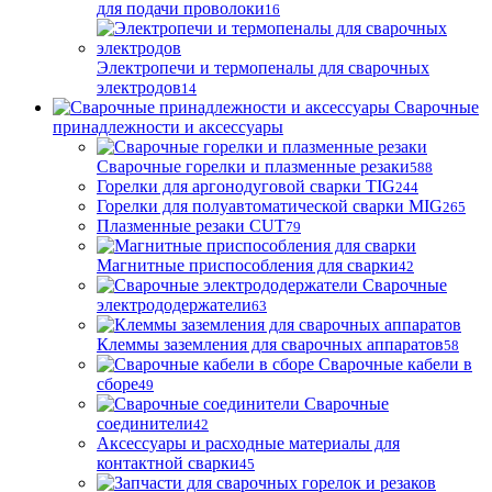
для подачи проволоки
16
Электропечи и термопеналы для сварочных
электродов
14
Сварочные
принадлежности и аксессуары
Сварочные горелки и плазменные резаки
588
Горелки для аргонодуговой сварки TIG
244
Горелки для полуавтоматической сварки MIG
265
Плазменные резаки CUT
79
Магнитные приспособления для сварки
42
Сварочные
электрододержатели
63
Клеммы заземления для сварочных аппаратов
58
Сварочные кабели в
сборе
49
Сварочные
соединители
42
Аксессуары и расходные материалы для
контактной сварки
45