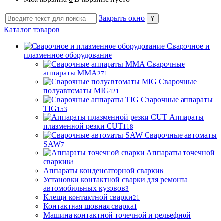
Закрыть окно
Каталог товаров
Сварочное и
плазменное оборудование
Сварочные
аппараты MMA
271
Сварочные
полуавтоматы MIG
421
Сварочные аппараты
TIG
153
Аппараты
плазменной резки CUT
118
Сварочные автоматы
SAW
7
Аппараты точечной
сварки
88
Аппараты конденсаторной сварки
6
Установки контактной сварки для ремонта
автомобильных кузовов
3
Клещи контактной сварки
21
Контактная шовная сварка
1
Машина контактной точечной и рельефной