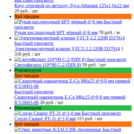
Быстрый просмотр
Круг отрезной по металлу Луга-Абразив 125x1,0x22 мм
29 руб.
/ шт
Хит продаж
Быстрый
просмотр
Рукав кислородный БРТ чёрный d=6 мм
70 руб.
/ м
Быстрый просмотр
Электромагнитный клапан VZCT-2.2 220В D27014
1
316 руб.
/ шт
Быстрый просмотр
Светофильтр 110*90 С-2 (DIN 8)
50 руб.
/ шт
Рекомендуем
Хит продаж
Быстрый просмотр
Сварочный наконечник E-Cu M6x25 d=0,8 мм прямой
ICU0003-08
28 руб.
/ шт
Рекомендуем
Быстрый просмотр
Сопло Сварог PT-31 d=1,0 мм
115 руб.
/ шт
Хит продаж
Быстрый