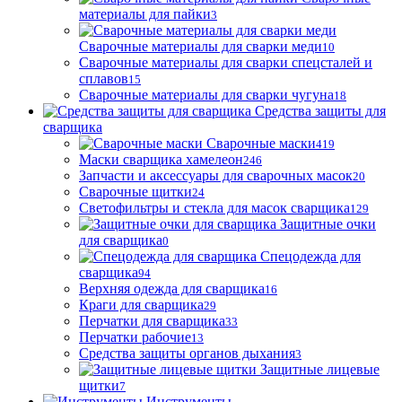
материалы для пайки
3
Сварочные материалы для сварки меди
10
Сварочные материалы для сварки спецсталей и
сплавов
15
Сварочные материалы для сварки чугуна
18
Средства защиты для
сварщика
Сварочные маски
419
Маски сварщика хамелеон
246
Запчасти и аксессуары для сварочных масок
20
Сварочные щитки
24
Светофильтры и стекла для масок сварщика
129
Защитные очки
для сварщика
0
Спецодежда для
сварщика
94
Верхняя одежда для сварщика
16
Краги для сварщика
29
Перчатки для сварщика
33
Перчатки рабочие
13
Средства защиты органов дыхания
3
Защитные лицевые
щитки
7
Инструменты