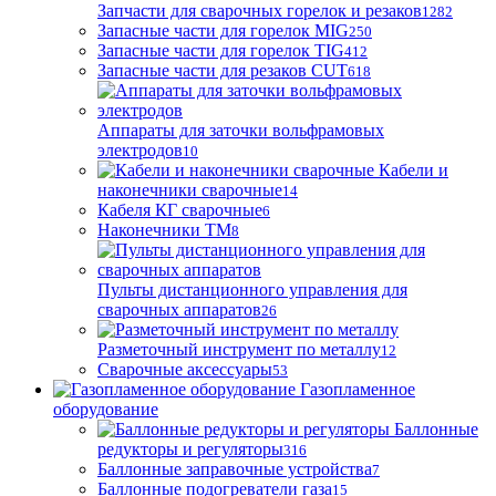
Запчасти для сварочных горелок и резаков
1282
Запасные части для горелок MIG
250
Запасные части для горелок TIG
412
Запасные части для резаков CUT
618
Аппараты для заточки вольфрамовых
электродов
10
Кабели и
наконечники сварочные
14
Кабеля КГ сварочные
6
Наконечники ТМ
8
Пульты дистанционного управления для
сварочных аппаратов
26
Разметочный инструмент по металлу
12
Сварочные аксессуары
53
Газопламенное
оборудование
Баллонные
редукторы и регуляторы
316
Баллонные заправочные устройства
7
Баллонные подогреватели газа
15