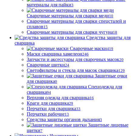
материалы для пайки
3
Сварочные материалы для сварки меди
10
Сварочные материалы для сварки спецсталей и
сплавов
15
Сварочные материалы для сварки чугуна
18
Средства защиты для
сварщика
Сварочные маски
419
Маски сварщика хамелеон
246
Запчасти и аксессуары для сварочных масок
20
Сварочные щитки
24
Светофильтры и стекла для масок сварщика
129
Защитные очки
для сварщика
0
Спецодежда для
сварщика
94
Верхняя одежда для сварщика
16
Краги для сварщика
29
Перчатки для сварщика
33
Перчатки рабочие
13
Средства защиты органов дыхания
3
Защитные лицевые
щитки
7
Инструменты