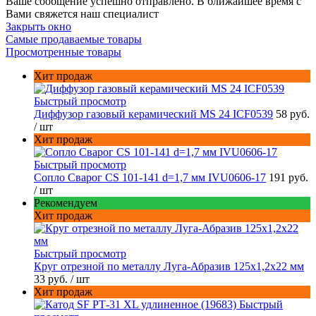
Ваше сообщение успешно отправлено. В ближайшее время с
Вами свяжется наш специалист
Закрыть окно
Самые продаваемые товары
Просмотренные товары
Хит продаж
Быстрый просмотр
Диффузор газовый керамический MS 24 ICF0539
58 руб.
/ шт
Хит продаж
Быстрый просмотр
Сопло Сварог CS 101-141 d=1,7 мм IVU0606-17
191 руб.
/ шт
Рекомендуем
Хит продаж
Быстрый просмотр
Круг отрезной по металлу Луга-Абразив 125x1,2x22 мм
33 руб.
/ шт
Хит продаж
Быстрый