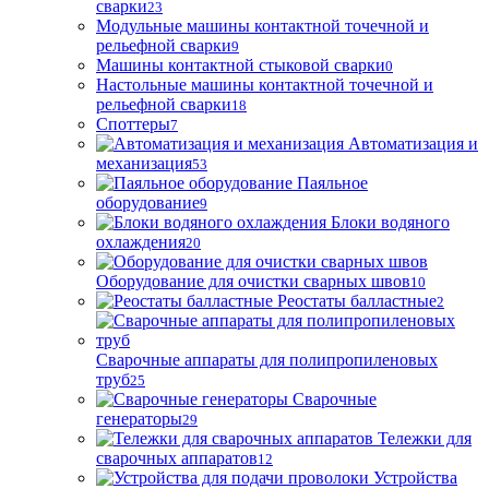
сварки
23
Модульные машины контактной точечной и
рельефной сварки
9
Машины контактной стыковой сварки
0
Настольные машины контактной точечной и
рельефной сварки
18
Споттеры
7
Автоматизация и
механизация
53
Паяльное
оборудование
9
Блоки водяного
охлаждения
20
Оборудование для очистки сварных швов
10
Реостаты балластные
2
Сварочные аппараты для полипропиленовых
труб
25
Сварочные
генераторы
29
Тележки для
сварочных аппаратов
12
Устройства