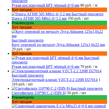
просмотр
Рукав кислородный БРТ чёрный d=9 мм
80 руб.
/ м
Хит продаж
Быстрый просмотр
Цанга АГНИ 505 М8х1 d=3,2 мм
350 руб.
/ шт
Рекомендуем
Хит продаж
Быстрый просмотр
Круг отрезной по металлу Луга-Абразив 125x1,0x22 мм
29 руб.
/ шт
Хит продаж
Быстрый
просмотр
Рукав кислородный БРТ чёрный d=6 мм
70 руб.
/ м
Быстрый просмотр
Электромагнитный клапан VZCT-2.2 220В D27014
1
316 руб.
/ шт
Быстрый просмотр
Светофильтр 110*90 С-2 (DIN 8)
50 руб.
/ шт
Рекомендуем
Хит продаж