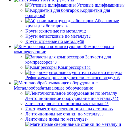
Угловые шлифмашины
7
Кордщетки для
болгарок
8
Абразивные
круги для болгарок
54
Круги зачистные по металлу
12
Круги лепестковые по металлу
12
Круги отрезные по металлу
30
Компрессоры и
комплектующие
Запчасти для
компрессоров
40
Компрессоры
102
Рефрижераторные осушители сжатого воздуха
5
Металлообрабатывающее оборудование
Ленточнопильное оборудование по металлу
327
Запчасти для ленточнопильных станков
25
Инструмент для ленточнопильных станков
5
Ленточнопильные станки по металлу
80
Ленточные пилы по металлу
217