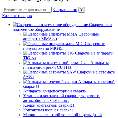
Закрыть окно
Каталог товаров
Сварочное и
плазменное оборудование
Сварочные
аппараты MMA
271
Сварочные
полуавтоматы MIG
421
Сварочные аппараты
TIG
153
Аппараты
плазменной резки CUT
118
Сварочные автоматы
SAW
7
Аппараты точечной
сварки
88
Аппараты конденсаторной сварки
6
Установки контактной сварки для ремонта
автомобильных кузовов
3
Клещи контактной сварки
21
Контактная шовная сварка
1
Машина контактной точечной и рельефной