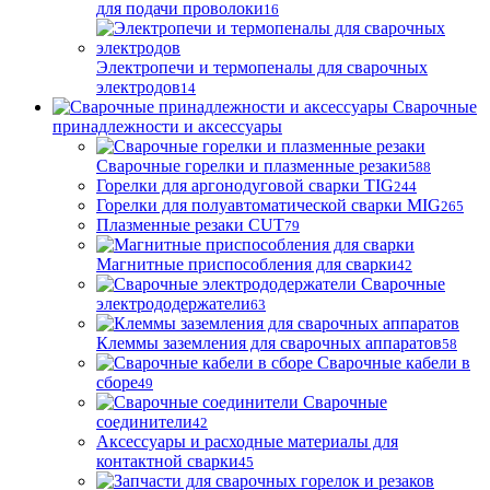
для подачи проволоки
16
Электропечи и термопеналы для сварочных
электродов
14
Сварочные
принадлежности и аксессуары
Сварочные горелки и плазменные резаки
588
Горелки для аргонодуговой сварки TIG
244
Горелки для полуавтоматической сварки MIG
265
Плазменные резаки CUT
79
Магнитные приспособления для сварки
42
Сварочные
электрододержатели
63
Клеммы заземления для сварочных аппаратов
58
Сварочные кабели в
сборе
49
Сварочные
соединители
42
Аксессуары и расходные материалы для
контактной сварки
45