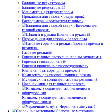
Баллонные регуляторы
94
Баллонные редукторы
137
Манометры для редукторов
54
Прокладки для газовых редукторов
2
Расходомеры и ротаметры газовые
7
Баллоны для
газовой сварки
1
Шланги и рукава
15
Переходники для газовых баллонов
44
Газовые горелки и
резаки
383
Газовые резаки
86
Горелки газовые пьезо с цанговым захватом
11
Горелки газосварочные
49
Горелки кровельные газовоздушные
25
Клапаны и затворы для горелок
42
Комплекты для газовой сварки и резки
6
Мундштуки и сопла для газовых резаков
143
Наконечники для газовых горелок
21
Комплектующие для газопламенного
оборудования
100
Червячные хомуты
17
Сварочные материалы