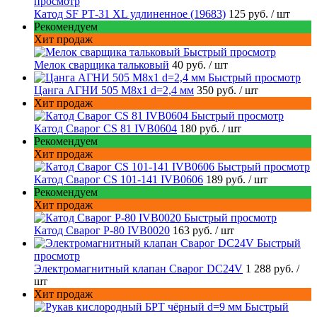
просмотр
Катод SF РТ-31 XL удлиненное (19683)
125 руб.
/ шт
Рекомендуем
Хит продаж
Быстрый просмотр
Мелок сварщика тальковый
40 руб.
/ шт
Быстрый просмотр
Цанга АГНИ 505 М8х1 d=2,4 мм
350 руб.
/ шт
Хит продаж
Быстрый просмотр
Катод Сварог CS 81 IVB0604
180 руб.
/ шт
Рекомендуем
Хит продаж
Быстрый просмотр
Катод Сварог CS 101-141 IVB0606
189 руб.
/ шт
Рекомендуем
Хит продаж
Быстрый просмотр
Катод Сварог P-80 IVB0020
163 руб.
/ шт
Быстрый
просмотр
Электромагнитный клапан Сварог DC24V
1 288 руб.
/
шт
Хит продаж
Быстрый