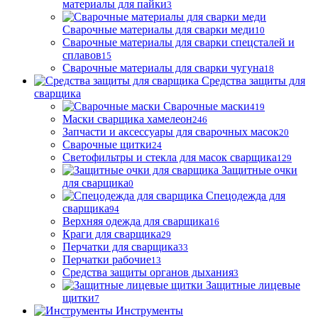
материалы для пайки
3
Сварочные материалы для сварки меди
10
Сварочные материалы для сварки спецсталей и
сплавов
15
Сварочные материалы для сварки чугуна
18
Средства защиты для
сварщика
Сварочные маски
419
Маски сварщика хамелеон
246
Запчасти и аксессуары для сварочных масок
20
Сварочные щитки
24
Светофильтры и стекла для масок сварщика
129
Защитные очки
для сварщика
0
Спецодежда для
сварщика
94
Верхняя одежда для сварщика
16
Краги для сварщика
29
Перчатки для сварщика
33
Перчатки рабочие
13
Средства защиты органов дыхания
3
Защитные лицевые
щитки
7
Инструменты