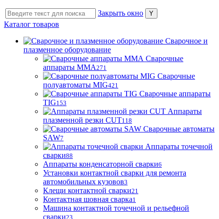
Закрыть окно
Каталог товаров
Сварочное и
плазменное оборудование
Сварочные
аппараты MMA
271
Сварочные
полуавтоматы MIG
421
Сварочные аппараты
TIG
153
Аппараты
плазменной резки CUT
118
Сварочные автоматы
SAW
7
Аппараты точечной
сварки
88
Аппараты конденсаторной сварки
6
Установки контактной сварки для ремонта
автомобильных кузовов
3
Клещи контактной сварки
21
Контактная шовная сварка
1
Машина контактной точечной и рельефной
сварки
23