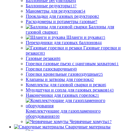
Баллонные регуляторы
94
Баллонные редукторы
137
Манометры для редукторов
54
Прокладки для газовых редукторов
2
Расходомеры и ротаметры газовые
7
Баллоны для
газовой сварки
1
Шланги и рукава
15
Переходники для газовых баллонов
44
Газовые горелки и
резаки
383
Газовые резаки
86
Горелки газовые пьезо с цанговым захватом
11
Горелки газосварочные
49
Горелки кровельные газовоздушные
25
Клапаны и затворы для горелок
42
Комплекты для газовой сварки и резки
6
Мундштуки и сопла для газовых резаков
143
Наконечники для газовых горелок
21
Комплектующие для газопламенного
оборудования
100
Червячные хомуты
17
Сварочные материалы