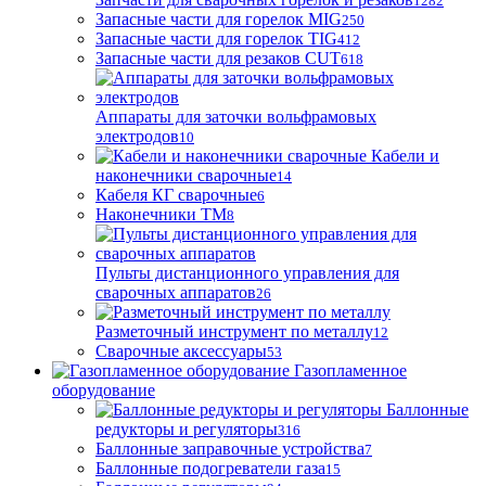
1282
Запасные части для горелок MIG
250
Запасные части для горелок TIG
412
Запасные части для резаков CUT
618
Аппараты для заточки вольфрамовых
электродов
10
Кабели и
наконечники сварочные
14
Кабеля КГ сварочные
6
Наконечники ТМ
8
Пульты дистанционного управления для
сварочных аппаратов
26
Разметочный инструмент по металлу
12
Сварочные аксессуары
53
Газопламенное
оборудование
Баллонные
редукторы и регуляторы
316
Баллонные заправочные устройства
7
Баллонные подогреватели газа
15