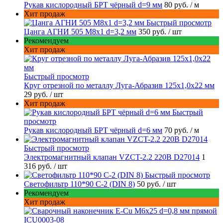
Рукав кислородный БРТ чёрный d=9 мм
80 руб.
/ м
Хит продаж
Быстрый просмотр
Цанга АГНИ 505 М8х1 d=3,2 мм
350 руб.
/ шт
Рекомендуем
Хит продаж
Быстрый просмотр
Круг отрезной по металлу Луга-Абразив 125x1,0x22 мм
29 руб.
/ шт
Хит продаж
Быстрый
просмотр
Рукав кислородный БРТ чёрный d=6 мм
70 руб.
/ м
Быстрый просмотр
Электромагнитный клапан VZCT-2.2 220В D27014
1
316 руб.
/ шт
Быстрый просмотр
Светофильтр 110*90 С-2 (DIN 8)
50 руб.
/ шт
Рекомендуем
Хит продаж