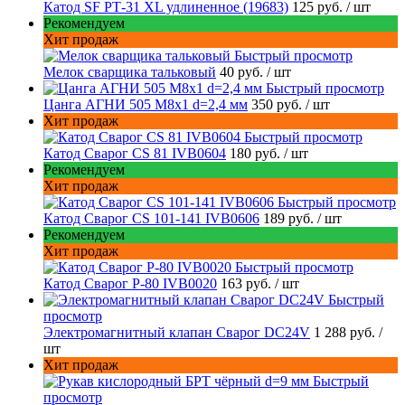
Катод SF РТ-31 XL удлиненное (19683)
125 руб.
/ шт
Рекомендуем
Хит продаж
Быстрый просмотр
Мелок сварщика тальковый
40 руб.
/ шт
Быстрый просмотр
Цанга АГНИ 505 М8х1 d=2,4 мм
350 руб.
/ шт
Хит продаж
Быстрый просмотр
Катод Сварог CS 81 IVB0604
180 руб.
/ шт
Рекомендуем
Хит продаж
Быстрый просмотр
Катод Сварог CS 101-141 IVB0606
189 руб.
/ шт
Рекомендуем
Хит продаж
Быстрый просмотр
Катод Сварог P-80 IVB0020
163 руб.
/ шт
Быстрый
просмотр
Электромагнитный клапан Сварог DC24V
1 288 руб.
/
шт
Хит продаж
Быстрый
просмотр