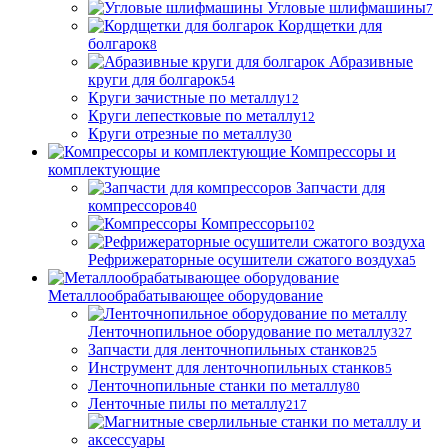
Угловые шлифмашины
7
Кордщетки для
болгарок
8
Абразивные
круги для болгарок
54
Круги зачистные по металлу
12
Круги лепестковые по металлу
12
Круги отрезные по металлу
30
Компрессоры и
комплектующие
Запчасти для
компрессоров
40
Компрессоры
102
Рефрижераторные осушители сжатого воздуха
5
Металлообрабатывающее оборудование
Ленточнопильное оборудование по металлу
327
Запчасти для ленточнопильных станков
25
Инструмент для ленточнопильных станков
5
Ленточнопильные станки по металлу
80
Ленточные пилы по металлу
217