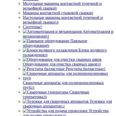
Модульные машины контактной точечной и
рельефной сварки
9
Машины контактной стыковой сварки
0
Настольные машины контактной точечной и
рельефной сварки
18
Споттеры
7
Автоматизация и
механизация
53
Паяльное
оборудование
9
Блоки водяного
охлаждения
20
Оборудование для очистки сварных швов
10
Реостаты балластные
2
Сварочные аппараты для полипропиленовых
труб
25
Сварочные
генераторы
29
Тележки для
сварочных аппаратов
12
Устройства
для подачи проволоки
16