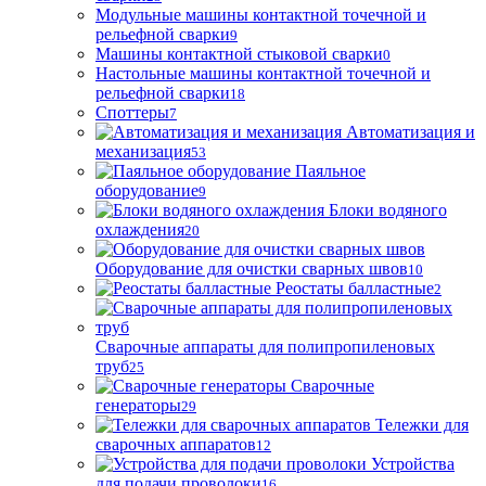
Модульные машины контактной точечной и
рельефной сварки
9
Машины контактной стыковой сварки
0
Настольные машины контактной точечной и
рельефной сварки
18
Споттеры
7
Автоматизация и
механизация
53
Паяльное
оборудование
9
Блоки водяного
охлаждения
20
Оборудование для очистки сварных швов
10
Реостаты балластные
2
Сварочные аппараты для полипропиленовых
труб
25
Сварочные
генераторы
29
Тележки для
сварочных аппаратов
12
Устройства
для подачи проволоки
16