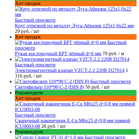
Хит продаж
Быстрый просмотр
Круг отрезной по металлу Луга-Абразив 125x1,0x22 мм
29 руб.
/ шт
Хит продаж
Быстрый
просмотр
Рукав кислородный БРТ чёрный d=6 мм
70 руб.
/ м
Быстрый просмотр
Электромагнитный клапан VZCT-2.2 220В D27014
1
316 руб.
/ шт
Быстрый просмотр
Светофильтр 110*90 С-2 (DIN 8)
50 руб.
/ шт
Рекомендуем
Хит продаж
Быстрый просмотр
Сварочный наконечник E-Cu M6x25 d=0,8 мм прямой
ICU0003-08
28 руб.
/ шт
Рекомендуем
Быстрый просмотр