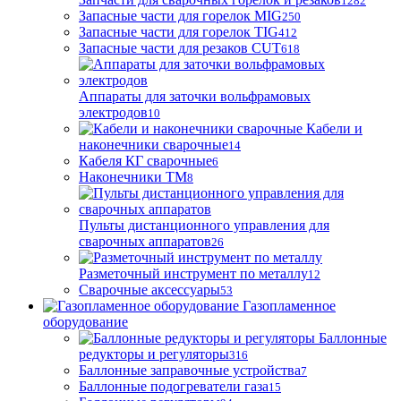
1282
Запасные части для горелок MIG
250
Запасные части для горелок TIG
412
Запасные части для резаков CUT
618
Аппараты для заточки вольфрамовых
электродов
10
Кабели и
наконечники сварочные
14
Кабеля КГ сварочные
6
Наконечники ТМ
8
Пульты дистанционного управления для
сварочных аппаратов
26
Разметочный инструмент по металлу
12
Сварочные аксессуары
53
Газопламенное
оборудование
Баллонные
редукторы и регуляторы
316
Баллонные заправочные устройства
7
Баллонные подогреватели газа
15