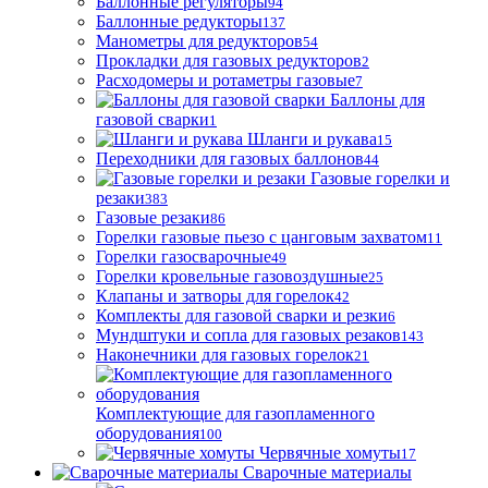
Баллонные регуляторы
94
Баллонные редукторы
137
Манометры для редукторов
54
Прокладки для газовых редукторов
2
Расходомеры и ротаметры газовые
7
Баллоны для
газовой сварки
1
Шланги и рукава
15
Переходники для газовых баллонов
44
Газовые горелки и
резаки
383
Газовые резаки
86
Горелки газовые пьезо с цанговым захватом
11
Горелки газосварочные
49
Горелки кровельные газовоздушные
25
Клапаны и затворы для горелок
42
Комплекты для газовой сварки и резки
6
Мундштуки и сопла для газовых резаков
143
Наконечники для газовых горелок
21
Комплектующие для газопламенного
оборудования
100
Червячные хомуты
17
Сварочные материалы