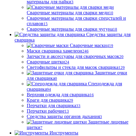
материалы для пайки
3
Сварочные материалы для сварки меди
10
Сварочные материалы для сварки спецсталей и
сплавов
15
Сварочные материалы для сварки чугуна
18
Средства защиты для
сварщика
Сварочные маски
419
Маски сварщика хамелеон
246
Запчасти и аксессуары для сварочных масок
20
Сварочные щитки
24
Светофильтры и стекла для масок сварщика
129
Защитные очки
для сварщика
0
Спецодежда для
сварщика
94
Верхняя одежда для сварщика
16
Краги для сварщика
29
Перчатки для сварщика
33
Перчатки рабочие
13
Средства защиты органов дыхания
3
Защитные лицевые
щитки
7
Инструменты