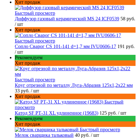
Хит продаж
Быстрый просмотр
Диффузор газовый керамический MS 24 ICF0539
58 руб.
/ шт
Хит продаж
Быстрый просмотр
Сопло Сварог CS 101-141 d=1,7 мм IVU0606-17
191 руб.
/ шт
Рекомендуем
Хит продаж
Быстрый просмотр
Круг отрезной по металлу Луга-Абразив 125x1,2x22 мм
33 руб.
/ шт
Хит продаж
Быстрый
просмотр
Катод SF РТ-31 XL удлиненное (19683)
125 руб.
/ шт
Рекомендуем
Хит продаж
Быстрый просмотр
Мелок сварщика тальковый
40 руб.
/ шт