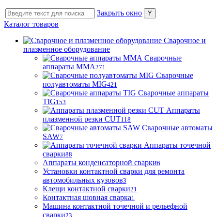
Закрыть окно
Каталог товаров
Сварочное и
плазменное оборудование
Сварочные
аппараты MMA
271
Сварочные
полуавтоматы MIG
421
Сварочные аппараты
TIG
153
Аппараты
плазменной резки CUT
118
Сварочные автоматы
SAW
7
Аппараты точечной
сварки
88
Аппараты конденсаторной сварки
6
Установки контактной сварки для ремонта
автомобильных кузовов
3
Клещи контактной сварки
21
Контактная шовная сварка
1
Машина контактной точечной и рельефной
сварки
23