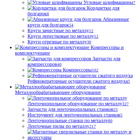
Угловые шлифмашины
7
Кордщетки для
болгарок
8
Абразивные
круги для болгарок
54
Круги зачистные по металлу
12
Круги лепестковые по металлу
12
Круги отрезные по металлу
30
Компрессоры и
комплектующие
Запчасти для
компрессоров
40
Компрессоры
102
Рефрижераторные осушители сжатого воздуха
5
Металлообрабатывающее оборудование
Ленточнопильное оборудование по металлу
327
Запчасти для ленточнопильных станков
25
Инструмент для ленточнопильных станков
5
Ленточнопильные станки по металлу
80
Ленточные пилы по металлу
217