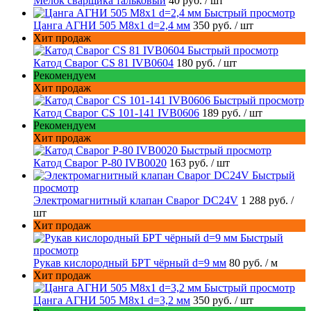
Мелок сварщика тальковый
40 руб.
/ шт
Быстрый просмотр
Цанга АГНИ 505 М8х1 d=2,4 мм
350 руб.
/ шт
Хит продаж
Быстрый просмотр
Катод Сварог CS 81 IVB0604
180 руб.
/ шт
Рекомендуем
Хит продаж
Быстрый просмотр
Катод Сварог CS 101-141 IVB0606
189 руб.
/ шт
Рекомендуем
Хит продаж
Быстрый просмотр
Катод Сварог P-80 IVB0020
163 руб.
/ шт
Быстрый
просмотр
Электромагнитный клапан Сварог DC24V
1 288 руб.
/
шт
Хит продаж
Быстрый
просмотр
Рукав кислородный БРТ чёрный d=9 мм
80 руб.
/ м
Хит продаж
Быстрый просмотр
Цанга АГНИ 505 М8х1 d=3,2 мм
350 руб.
/ шт