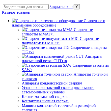
Закрыть окно
Каталог товаров
Сварочное и
плазменное оборудование
Сварочные
аппараты MMA
271
Сварочные
полуавтоматы MIG
421
Сварочные аппараты
TIG
153
Аппараты
плазменной резки CUT
118
Сварочные автоматы
SAW
7
Аппараты точечной
сварки
88
Аппараты конденсаторной сварки
6
Установки контактной сварки для ремонта
автомобильных кузовов
3
Клещи контактной сварки
21
Контактная шовная сварка
1
Машина контактной точечной и рельефной
сварки
23