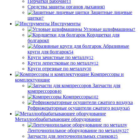
Перчатки рабочие
13
Средства защиты органов дыхания
3
Защитные лицевые
щитки
7
Инструменты
Угловые шлифмашины
7
Кордщетки для
болгарок
8
Абразивные
круги для болгарок
54
Круги зачистные по металлу
12
Круги лепестковые по металлу
12
Круги отрезные по металлу
30
Компрессоры и
комплектующие
Запчасти для
компрессоров
40
Компрессоры
102
Рефрижераторные осушители сжатого воздуха
5
Металлообрабатывающее оборудование
Ленточнопильное оборудование по металлу
327
Запчасти для ленточнопильных станков
25