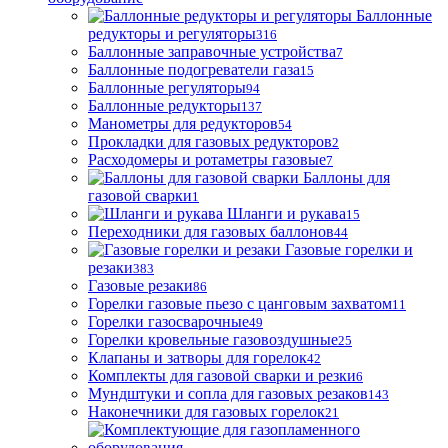
Баллонные
редукторы и регуляторы
316
Баллонные заправочные устройства
7
Баллонные подогреватели газа
15
Баллонные регуляторы
94
Баллонные редукторы
137
Манометры для редукторов
54
Прокладки для газовых редукторов
2
Расходомеры и ротаметры газовые
7
Баллоны для
газовой сварки
1
Шланги и рукава
15
Переходники для газовых баллонов
44
Газовые горелки и
резаки
383
Газовые резаки
86
Горелки газовые пьезо с цанговым захватом
11
Горелки газосварочные
49
Горелки кровельные газовоздушные
25
Клапаны и затворы для горелок
42
Комплекты для газовой сварки и резки
6
Мундштуки и сопла для газовых резаков
143
Наконечники для газовых горелок
21