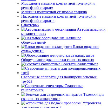
Модульные машины контактной точечной и
рельефной сварки
9
Машины контактной стыковой сварки
0
Настольные машины контактной точечной и
рельефной сварки
18
Споттеры
7
Автоматизация и
механизация
53
Паяльное
оборудование
9
Блоки водяного
охлаждения
20
Оборудование для очистки сварных швов
10
Реостаты балластные
2
Сварочные аппараты для полипропиленовых
труб
25
Сварочные
генераторы
29
Тележки для
сварочных аппаратов
12
Устройства
для подачи проволоки
16