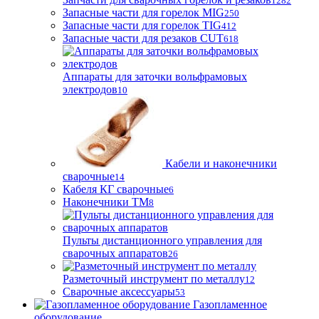
1282
Запасные части для горелок MIG
250
Запасные части для горелок TIG
412
Запасные части для резаков CUT
618
Аппараты для заточки вольфрамовых
электродов
10
Кабели и наконечники
сварочные
14
Кабеля КГ сварочные
6
Наконечники ТМ
8
Пульты дистанционного управления для
сварочных аппаратов
26
Разметочный инструмент по металлу
12
Сварочные аксессуары
53
Газопламенное
оборудование