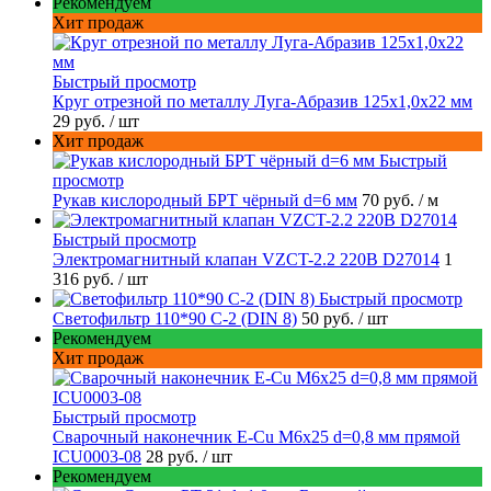
Рекомендуем
Хит продаж
Быстрый просмотр
Круг отрезной по металлу Луга-Абразив 125x1,0x22 мм
29 руб.
/ шт
Хит продаж
Быстрый
просмотр
Рукав кислородный БРТ чёрный d=6 мм
70 руб.
/ м
Быстрый просмотр
Электромагнитный клапан VZCT-2.2 220В D27014
1
316 руб.
/ шт
Быстрый просмотр
Светофильтр 110*90 С-2 (DIN 8)
50 руб.
/ шт
Рекомендуем
Хит продаж
Быстрый просмотр
Сварочный наконечник E-Cu M6x25 d=0,8 мм прямой
ICU0003-08
28 руб.
/ шт
Рекомендуем