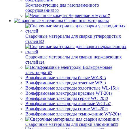
Комплектующие для газопламенного
оборудования
100
Червячные хомуты
17
Сварочные материалы
Сварочные материалы для сварки углеродистых
сталей
193
Сварочные материалы для сварки нержавеющих
сталей
124
Вольфрамовые
электроды
102
Вольфрамовые электроды белые WZ-8
13
Вольфрамовые электроды зеленые WP
13
Вольфрамовые электроды золотистые WL-15
14
Вольфрамовые электроды красные WT-20
13
Вольфрамовые электроды серые WC-20
13
Вольфрамовые электроды лиловые WGLa
7
Вольфрамовые электроды синие WL-20
15
Вольфрамовые электроды темно-синие WY-20
14
Сварочные материалы для сварки алюминия
33