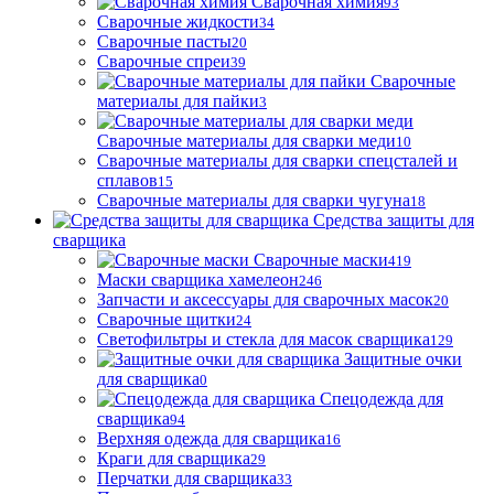
Сварочная химия
93
Сварочные жидкости
34
Сварочные пасты
20
Сварочные спреи
39
Сварочные
материалы для пайки
3
Сварочные материалы для сварки меди
10
Сварочные материалы для сварки спецсталей и
сплавов
15
Сварочные материалы для сварки чугуна
18
Средства защиты для
сварщика
Сварочные маски
419
Маски сварщика хамелеон
246
Запчасти и аксессуары для сварочных масок
20
Сварочные щитки
24
Светофильтры и стекла для масок сварщика
129
Защитные очки
для сварщика
0
Спецодежда для
сварщика
94
Верхняя одежда для сварщика
16
Краги для сварщика
29
Перчатки для сварщика
33