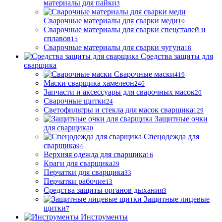
материалы для пайки
3
Сварочные материалы для сварки меди
10
Сварочные материалы для сварки спецсталей и
сплавов
15
Сварочные материалы для сварки чугуна
18
Средства защиты для
сварщика
Сварочные маски
419
Маски сварщика хамелеон
246
Запчасти и аксессуары для сварочных масок
20
Сварочные щитки
24
Светофильтры и стекла для масок сварщика
129
Защитные очки
для сварщика
0
Спецодежда для
сварщика
94
Верхняя одежда для сварщика
16
Краги для сварщика
29
Перчатки для сварщика
33
Перчатки рабочие
13
Средства защиты органов дыхания
3
Защитные лицевые
щитки
7
Инструменты