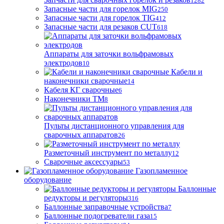
1282
Запасные части для горелок MIG
250
Запасные части для горелок TIG
412
Запасные части для резаков CUT
618
Аппараты для заточки вольфрамовых
электродов
10
Кабели и
наконечники сварочные
14
Кабеля КГ сварочные
6
Наконечники ТМ
8
Пульты дистанционного управления для
сварочных аппаратов
26
Разметочный инструмент по металлу
12
Сварочные аксессуары
53
Газопламенное
оборудование
Баллонные
редукторы и регуляторы
316
Баллонные заправочные устройства
7
Баллонные подогреватели газа
15