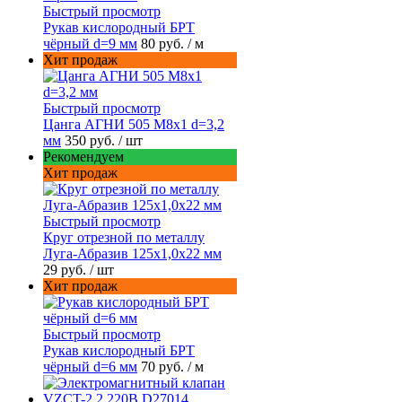
Быстрый просмотр
Рукав кислородный БРТ
чёрный d=9 мм
80 руб.
/ м
Хит продаж
Быстрый просмотр
Цанга АГНИ 505 М8х1 d=3,2
мм
350 руб.
/ шт
Рекомендуем
Хит продаж
Быстрый просмотр
Круг отрезной по металлу
Луга-Абразив 125x1,0x22 мм
29 руб.
/ шт
Хит продаж
Быстрый просмотр
Рукав кислородный БРТ
чёрный d=6 мм
70 руб.
/ м