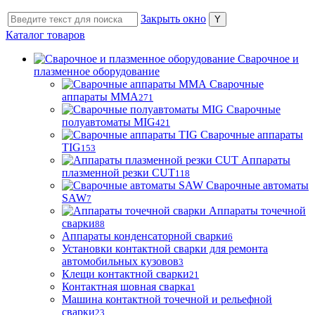
Закрыть окно
Каталог товаров
Сварочное и
плазменное оборудование
Сварочные
аппараты MMA
271
Сварочные
полуавтоматы MIG
421
Сварочные аппараты
TIG
153
Аппараты
плазменной резки CUT
118
Сварочные автоматы
SAW
7
Аппараты точечной
сварки
88
Аппараты конденсаторной сварки
6
Установки контактной сварки для ремонта
автомобильных кузовов
3
Клещи контактной сварки
21
Контактная шовная сварка
1
Машина контактной точечной и рельефной
сварки
23