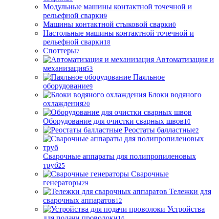
Модульные машины контактной точечной и
рельефной сварки
9
Машины контактной стыковой сварки
0
Настольные машины контактной точечной и
рельефной сварки
18
Споттеры
7
Автоматизация и
механизация
53
Паяльное
оборудование
9
Блоки водяного
охлаждения
20
Оборудование для очистки сварных швов
10
Реостаты балластные
2
Сварочные аппараты для полипропиленовых
труб
25
Сварочные
генераторы
29
Тележки для
сварочных аппаратов
12
Устройства
для подачи проволоки
16