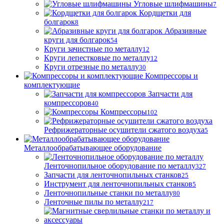
Угловые шлифмашины
7
Кордщетки для
болгарок
8
Абразивные
круги для болгарок
54
Круги зачистные по металлу
12
Круги лепестковые по металлу
12
Круги отрезные по металлу
30
Компрессоры и
комплектующие
Запчасти для
компрессоров
40
Компрессоры
102
Рефрижераторные осушители сжатого воздуха
5
Металлообрабатывающее оборудование
Ленточнопильное оборудование по металлу
327
Запчасти для ленточнопильных станков
25
Инструмент для ленточнопильных станков
5
Ленточнопильные станки по металлу
80
Ленточные пилы по металлу
217