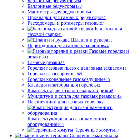
Баллонные регуляторы
94
Баллонные редукторы
137
Манометры для редукторов
54
Прокладки для газовых редукторов
2
Расходомеры и ротаметры газовые
7
Баллоны для
газовой сварки
1
Шланги и рукава
15
Переходники для газовых баллонов
44
Газовые горелки и
резаки
383
Газовые резаки
86
Горелки газовые пьезо с цанговым захватом
11
Горелки газосварочные
49
Горелки кровельные газовоздушные
25
Клапаны и затворы для горелок
42
Комплекты для газовой сварки и резки
6
Мундштуки и сопла для газовых резаков
143
Наконечники для газовых горелок
21
Комплектующие для газопламенного
оборудования
100
Червячные хомуты
17
Сварочные материалы