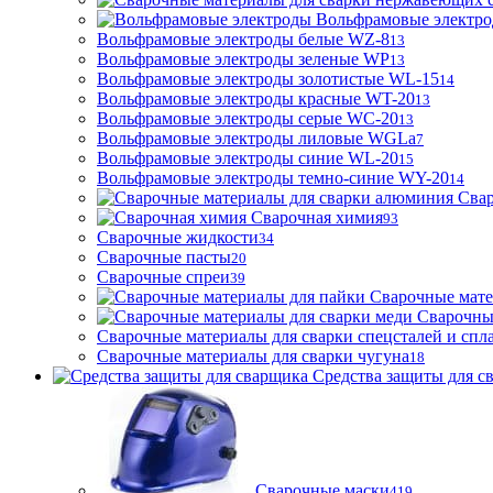
Вольфрамовые электр
Вольфрамовые электроды белые WZ-8
13
Вольфрамовые электроды зеленые WP
13
Вольфрамовые электроды золотистые WL-15
14
Вольфрамовые электроды красные WT-20
13
Вольфрамовые электроды серые WC-20
13
Вольфрамовые электроды лиловые WGLa
7
Вольфрамовые электроды синие WL-20
15
Вольфрамовые электроды темно-синие WY-20
14
Свар
Сварочная химия
93
Сварочные жидкости
34
Сварочные пасты
20
Сварочные спреи
39
Сварочные мате
Сварочны
Сварочные материалы для сварки спецсталей и спл
Сварочные материалы для сварки чугуна
18
Средства защиты для с
Сварочные маски
419