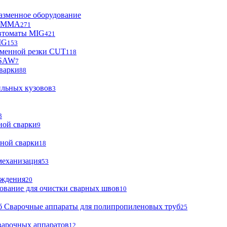
азменное оборудование
ы MMA
271
втоматы MIG
421
IG
153
зменной резки CUT
118
 SAW
7
варки
88
ильных кузовов
3
3
ной сварки
9
ной сварки
18
механизация
53
аждения
20
ование для очистки сварных швов
10
Сварочные аппараты для полипропиленовых труб
25
варочных аппаратов
12