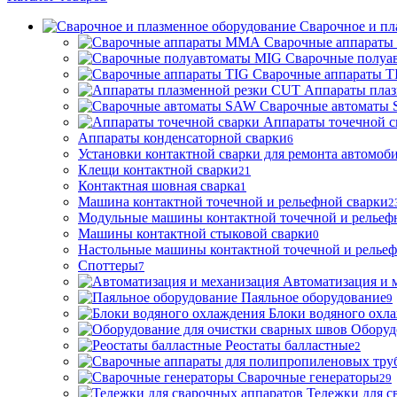
Сварочное и пл
Сварочные аппарат
Сварочные полуа
Сварочные аппараты T
Аппараты пла
Сварочные автоматы
Аппараты точечной с
Аппараты конденсаторной сварки
6
Установки контактной сварки для ремонта автомоб
Клещи контактной сварки
21
Контактная шовная сварка
1
Машина контактной точечной и рельефной сварки
2
Модульные машины контактной точечной и рельеф
Машины контактной стыковой сварки
0
Настольные машины контактной точечной и рельеф
Споттеры
7
Автоматизация и 
Паяльное оборудование
9
Блоки водяного охл
Оборуд
Реостаты балластные
2
Сварочные генераторы
29
Тележки для с