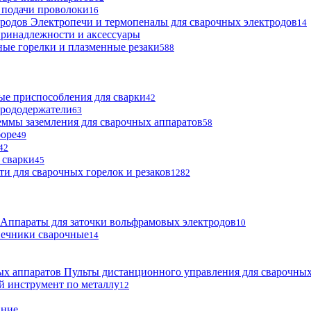
 подачи проволоки
16
Электропечи и термопеналы для сварочных электродов
14
ринадлежности и аксессуары
ые горелки и плазменные резаки
588
е приспособления для сварки
42
трододержатели
63
ммы заземления для сварочных аппаратов
58
боре
49
42
 сварки
45
ти для сварочных горелок и резаков
1282
Аппараты для заточки вольфрамовых электродов
10
нечники сварочные
14
Пульты дистанционного управления для сварочных
й инструмент по металлу
12
ание