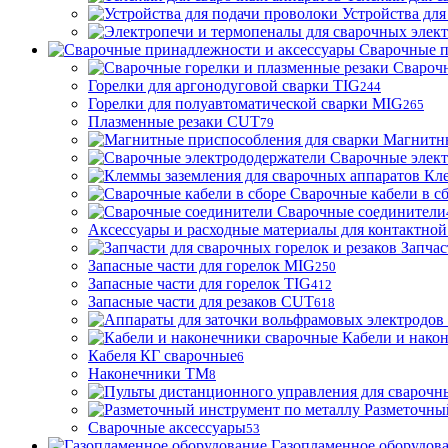
Устройства для
Сварочные п
Сварочн
Горелки для аргонодуговой сварки TIG
244
Горелки для полуавтоматической сварки MIG
265
Плазменные резаки CUT
79
Магнитны
Сварочные элек
Кле
Сварочные кабели в с
Сварочные соединители
Аксессуары и расходные материалы для контактной
Запчас
Запасные части для горелок MIG
250
Запасные части для горелок TIG
412
Запасные части для резаков CUT
618
Кабели и нако
Кабеля КГ сварочные
6
Наконечники ТМ
8
Разметочны
Сварочные аксессуары
53
Газопламенное оборудов