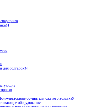
 сварщика
0
щика
94
тки
7
8
и для болгарок
54
ектующие
соров
40
фрижераторные осушители сжатого воздуха
5
атывающее оборудование
очнопильное оборудование по металлу