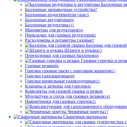
Баллонные р
Баллонные заправочные устройства
7
Баллонные подогреватели газа
15
Баллонные регуляторы
94
Баллонные редукторы
137
Манометры для редукторов
54
Прокладки для газовых редукторов
2
Расходомеры и ротаметры газовые
7
Баллоны для газовой
Шланги и рукава
15
Переходники для газовых баллонов
44
Газовые горелки и реза
Газовые резаки
86
Горелки газовые пьезо с цанговым захватом
11
Горелки газосварочные
49
Горелки кровельные газовоздушные
25
Клапаны и затворы для горелок
42
Комплекты для газовой сварки и резки
6
Мундштуки и сопла для газовых резаков
143
Наконечники для газовых горелок
21
Червячные хомуты
17
Сварочные материалы