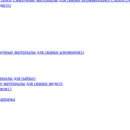
12
оды
102
очные материалы для сварки алюминия
33
риалы для пайки
3
е материалы для сварки меди
10
авов
15
варщика