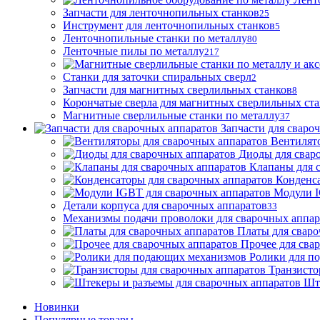
Запчасти для ленточнопильных станков
25
Инструмент для ленточнопильных станков
5
Ленточнопильные станки по металлу
80
Ленточные пилы по металлу
217
Станки для заточки спиральных сверл
2
Запчасти для магнитных сверлильных станков
8
Корончатые сверла для магнитных сверлильных ст
Магнитные сверлильные станки по металлу
37
Запчасти для сваро
Вентилят
Диоды для свар
Клапаны для 
Конденса
Модули I
Детали корпуса для сварочных аппаратов
33
Механизмы подачи проволоки для сварочных аппар
Платы для сваро
Прочее для сва
Ролики для п
Транзисто
Шт
Новинки
Популярные товары