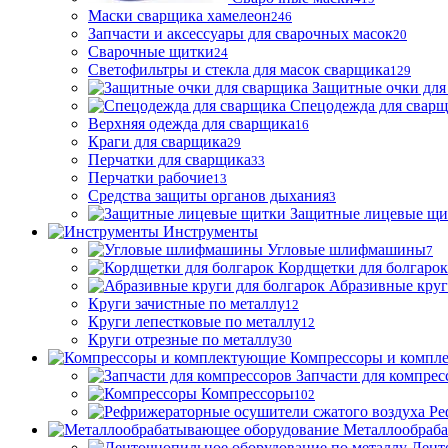
Маски сварщика хамелеон
246
Запчасти и аксессуары для сварочных масок
20
Сварочные щитки
24
Светофильтры и стекла для масок сварщика
129
Защитные очки для
Спецодежда для свар
Верхняя одежда для сварщика
16
Краги для сварщика
29
Перчатки для сварщика
33
Перчатки рабочие
13
Средства защиты органов дыхания
3
Защитные лицевые щи
Инструменты
Угловые шлифмашины
7
Кордщетки для болгарок
Абразивные круг
Круги зачистные по металлу
12
Круги лепестковые по металлу
12
Круги отрезные по металлу
30
Компрессоры и компл
Запчасти для компрес
Компрессоры
102
Ре
Металлообраб
Лент