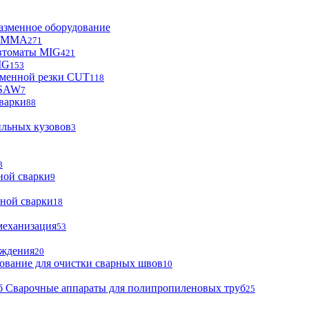
азменное оборудование
ы MMA
271
втоматы MIG
421
IG
153
зменной резки CUT
118
 SAW
7
варки
88
ильных кузовов
3
3
ной сварки
9
ной сварки
18
механизация
53
аждения
20
ование для очистки сварных швов
10
Сварочные аппараты для полипропиленовых труб
25