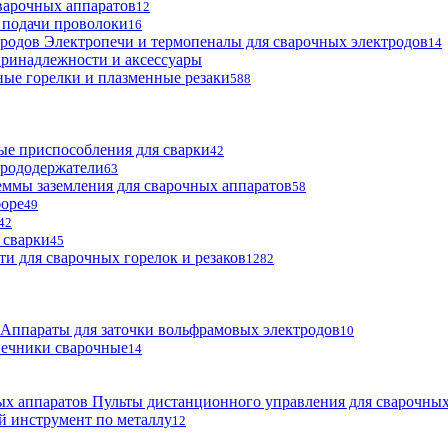
варочных аппаратов
12
 подачи проволоки
16
Электропечи и термопеналы для сварочных электродов
14
ринадлежности и аксессуары
ые горелки и плазменные резаки
588
е приспособления для сварки
42
трододержатели
63
ммы заземления для сварочных аппаратов
58
боре
49
42
 сварки
45
ти для сварочных горелок и резаков
1282
Аппараты для заточки вольфрамовых электродов
10
нечники сварочные
14
Пульты дистанционного управления для сварочных
й инструмент по металлу
12