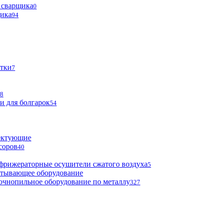
 сварщика
0
щика
94
тки
7
8
и для болгарок
54
ектующие
соров
40
фрижераторные осушители сжатого воздуха
5
атывающее оборудование
очнопильное оборудование по металлу
327