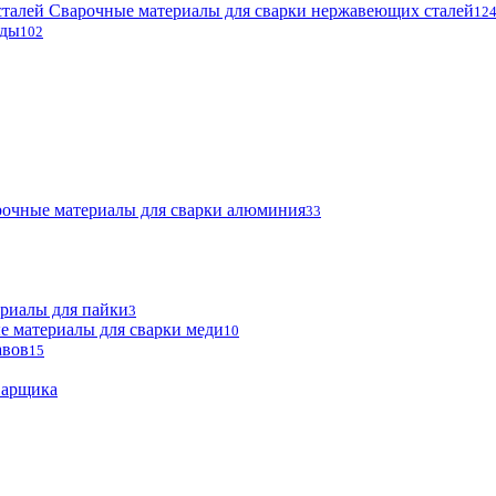
Сварочные материалы для сварки нержавеющих сталей
12
оды
102
очные материалы для сварки алюминия
33
риалы для пайки
3
е материалы для сварки меди
10
авов
15
варщика