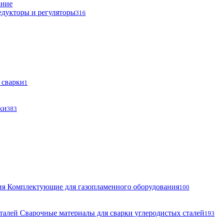
ание
едукторы и регуляторы
316
 сварки
1
ки
383
Комплектующие для газопламенного оборудования
100
Сварочные материалы для сварки углеродистых сталей
193