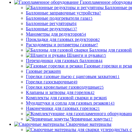
Газопламенное оборудов
Баллонные р
Баллонные заправочные устройства
7
Баллонные подогреватели газа
15
Баллонные регуляторы
94
Баллонные редукторы
137
Манометры для редукторов
54
Прокладки для газовых редукторов
2
Расходомеры и ротаметры газовые
7
Баллоны для газовой
Шланги и рукава
15
Переходники для газовых баллонов
44
Газовые горелки и реза
Газовые резаки
86
Горелки газовые пьезо с цанговым захватом
11
Горелки газосварочные
49
Горелки кровельные газовоздушные
25
Клапаны и затворы для горелок
42
Комплекты для газовой сварки и резки
6
Мундштуки и сопла для газовых резаков
143
Наконечники для газовых горелок
21
Червячные хомуты
17
Сварочные материалы