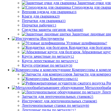
Защитные очки для
Спецодежда для свар
Верхняя одежда для сварщика
16
Краги для сварщика
29
Перчатки для сварщика
33
Перчатки рабочие
13
Средства защиты органов дыхания
3
Защитные лицевые щи
Инструменты
Угловые шлифмашины
7
Кордщетки для болгарок
Абразивные круг
Круги зачистные по металлу
12
Круги лепестковые по металлу
12
Круги отрезные по металлу
30
Компрессоры и компл
Запчасти для компрес
Компрессоры
102
Ре
Металлообраб
Лент
Запчасти для ленточнопильных станков
25
Инструмент для ленточнопильных станков
5
Ленточнопильные станки по металлу
80
Ленточные пилы по металлу
217