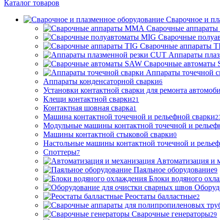
Каталог товаров
Сварочное и пл
Сварочные аппарат
Сварочные полуа
Сварочные аппараты T
Аппараты пла
Сварочные автоматы
Аппараты точечной с
Аппараты конденсаторной сварки
6
Установки контактной сварки для ремонта автомоб
Клещи контактной сварки
21
Контактная шовная сварка
1
Машина контактной точечной и рельефной сварки
2
Модульные машины контактной точечной и рельеф
Машины контактной стыковой сварки
0
Настольные машины контактной точечной и рельеф
Споттеры
7
Автоматизация и 
Паяльное оборудование
9
Блоки водяного охл
Оборуд
Реостаты балластные
2
Сварочные генераторы
29