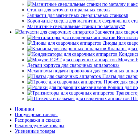
Станки для заточки спиральных сверл
2
Запчасти для магнитных сверлильных станков
8
Корончатые сверла для магнитных сверлильных ст
Магнитные сверлильные станки по металлу
37
Запчасти для сваро
Вентилят
Диоды для свар
Клапаны для 
Конденса
Модули I
Детали корпуса для сварочных аппаратов
33
Механизмы подачи проволоки для сварочных аппар
Платы для сваро
Прочее для сва
Ролики для п
Транзисто
Шт
Новинки
Популярные товары
Распродажи и скидки
Рекомендуемые товары
Уцененные товары