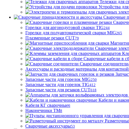
Тележки для с
Устройства для
Сварочные п
Сварочн
Горелки для аргонодуговой сварки TIG
244
Горелки для полуавтоматической сварки MIG
265
Плазменные резаки CUT
79
Магнитны
Сварочные элек
Кле
Сварочные кабели в с
Сварочные соединители
Аксессуары и расходные материалы для контактной
Запчас
Запасные части для горелок MIG
250
Запасные части для горелок TIG
412
Запасные части для резаков CUT
618
Кабели и нако
Кабеля КГ сварочные
6
Наконечники ТМ
8
Разметочны
Сварочные аксессуары
53