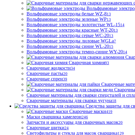
Вольфрамовые электр
Вольфрамовые электроды белые WZ-8
13
Вольфрамовые электроды зеленые WP
13
Вольфрамовые электроды золотистые WL-15
14
Вольфрамовые электроды красные WT-20
13
Вольфрамовые электроды серые WC-20
13
Вольфрамовые электроды лиловые WGLa
7
Вольфрамовые электроды синие WL-20
15
Вольфрамовые электроды темно-синие WY-20
14
Свар
Сварочная химия
93
Сварочные жидкости
34
Сварочные пасты
20
Сварочные спреи
39
Сварочные мате
Сварочны
Сварочные материалы для сварки спецсталей и спл
Сварочные материалы для сварки чугуна
18
Средства защиты для с
Сварочные маски
419
Маски сварщика хамелеон
246
Запчасти и аксессуары для сварочных масок
20
Сварочные щитки
24
Светофильтры и стекла для масок сварщика
129