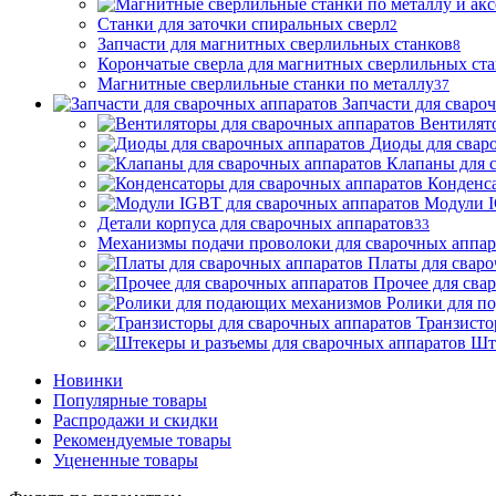
Станки для заточки спиральных сверл
2
Запчасти для магнитных сверлильных станков
8
Корончатые сверла для магнитных сверлильных ст
Магнитные сверлильные станки по металлу
37
Запчасти для сваро
Вентилят
Диоды для свар
Клапаны для 
Конденса
Модули I
Детали корпуса для сварочных аппаратов
33
Механизмы подачи проволоки для сварочных аппар
Платы для сваро
Прочее для сва
Ролики для п
Транзисто
Шт
Новинки
Популярные товары
Распродажи и скидки
Рекомендуемые товары
Уцененные товары