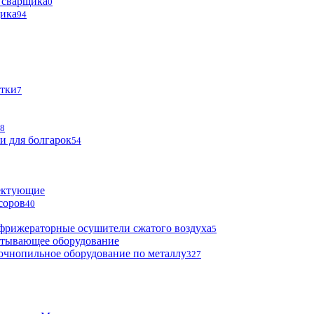
 сварщика
0
щика
94
тки
7
8
и для болгарок
54
ектующие
соров
40
фрижераторные осушители сжатого воздуха
5
атывающее оборудование
очнопильное оборудование по металлу
327