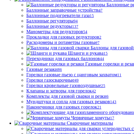
Баллонные р
Баллонные заправочные устройства
7
Баллонные подогреватели газа
15
Баллонные регуляторы
94
Баллонные редукторы
137
Манометры для редукторов
54
Прокладки для газовых редукторов
2
Расходомеры и ротаметры газовые
7
Баллоны для газовой
Шланги и рукава
15
Переходники для газовых баллонов
44
Газовые горелки и реза
Газовые резаки
86
Горелки газовые пьезо с цанговым захватом
11
Горелки газосварочные
49
Горелки кровельные газовоздушные
25
Клапаны и затворы для горелок
42
Комплекты для газовой сварки и резки
6
Мундштуки и сопла для газовых резаков
143
Наконечники для газовых горелок
21
Червячные хомуты
17
Сварочные материалы