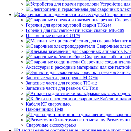
Устройства для
Сварочные п
Сварочн
Горелки для аргонодуговой сварки TIG
244
Горелки для полуавтоматической сварки MIG
265
Плазменные резаки CUT
79
Магнитны
Сварочные элек
Кле
Сварочные кабели в с
Сварочные соединители
Аксессуары и расходные материалы для контактной
Запчас
Запасные части для горелок MIG
250
Запасные части для горелок TIG
412
Запасные части для резаков CUT
618
Кабели и нако
Кабеля КГ сварочные
6
Наконечники ТМ
8
Разметочны
Сварочные аксессуары
53
Газопламенное оборудов