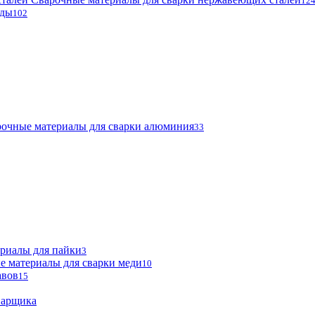
12
оды
102
очные материалы для сварки алюминия
33
риалы для пайки
3
е материалы для сварки меди
10
авов
15
варщика