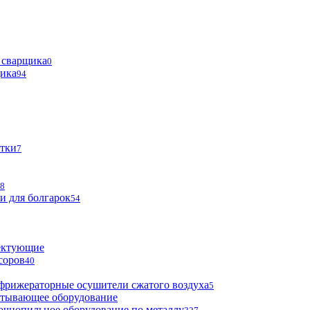
 сварщика
0
щика
94
тки
7
8
и для болгарок
54
ектующие
соров
40
фрижераторные осушители сжатого воздуха
5
атывающее оборудование
очнопильное оборудование по металлу