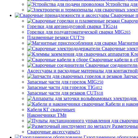
Устройства для
Сварочные п
Сварочн
Горелки для аргонодуговой сварки TIG
244
Горелки для полуавтоматической сварки MIG
265
Плазменные резаки CUT
79
Магнитны
Сварочные элек
Кле
Сварочные кабели в с
Сварочные соединители
Аксессуары и расходные материалы для контактной
Запчас
Запасные части для горелок MIG
250
Запасные части для горелок TIG
412
Запасные части для резаков CUT
618
Кабели и нако
Кабеля КГ сварочные
6
Наконечники ТМ
8
Разметочны
Сварочные аксессуары
53
Газопламенное оборудов