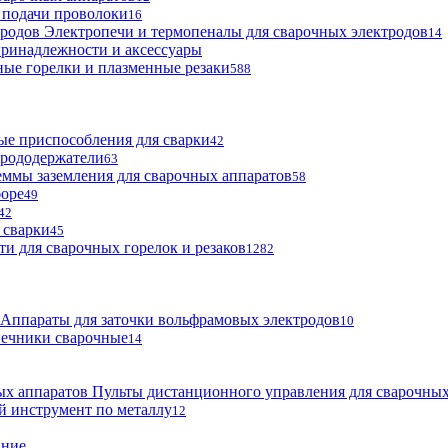
 подачи проволоки
16
Электропечи и термопеналы для сварочных электродов
14
ринадлежности и аксессуары
ые горелки и плазменные резаки
588
е приспособления для сварки
42
трододержатели
63
ммы заземления для сварочных аппаратов
58
боре
49
42
 сварки
45
ти для сварочных горелок и резаков
1282
Аппараты для заточки вольфрамовых электродов
10
нечники сварочные
14
Пульты дистанционного управления для сварочных
й инструмент по металлу
12
ание