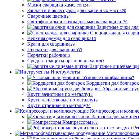
Маски сварщика хамелеон
246
Запчасти и аксессуары для сварочных масок
20
Сварочные щитки
24
Светофильтры и стекла для масок сварщика
129
Защитные очки для
Спецодежда для свар
Верхняя одежда для сварщика
16
Краги для сварщика
29
Перчатки для сварщика
33
Перчатки рабочие
13
Средства защиты органов дыхания
3
Защитные лицевые щи
Инструменты
Угловые шлифмашины
7
Кордщетки для болгарок
Абразивные круг
Круги зачистные по металлу
12
Круги лепестковые по металлу
12
Круги отрезные по металлу
30
Компрессоры и компл
Запчасти для компрес
Компрессоры
102
Ре
Металлообраб
Лент