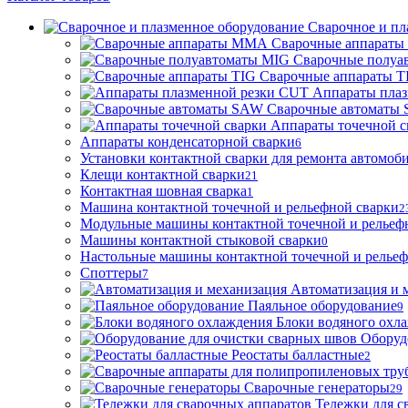
Сварочное и пл
Сварочные аппарат
Сварочные полуа
Сварочные аппараты T
Аппараты пла
Сварочные автоматы
Аппараты точечной с
Аппараты конденсаторной сварки
6
Установки контактной сварки для ремонта автомоб
Клещи контактной сварки
21
Контактная шовная сварка
1
Машина контактной точечной и рельефной сварки
2
Модульные машины контактной точечной и рельеф
Машины контактной стыковой сварки
0
Настольные машины контактной точечной и рельеф
Споттеры
7
Автоматизация и 
Паяльное оборудование
9
Блоки водяного охл
Оборуд
Реостаты балластные
2
Сварочные генераторы
29
Тележки для с