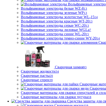
Вольфрамовые электр
Вольфрамовые электроды белые WZ-8
13
Вольфрамовые электроды зеленые WP
13
Вольфрамовые электроды золотистые WL-15
14
Вольфрамовые электроды красные WT-20
13
Вольфрамовые электроды серые WC-20
13
Вольфрамовые электроды лиловые WGLa
7
Вольфрамовые электроды синие WL-20
15
Вольфрамовые электроды темно-синие WY-20
14
Свар
Сварочная химия
93
Сварочные жидкости
34
Сварочные пасты
20
Сварочные спреи
39
Сварочные мате
Сварочны
Сварочные материалы для сварки спецсталей и спл
Сварочные материалы для сварки чугуна
18
Средства защиты для с
Сварочные маски
419