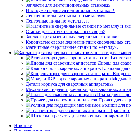
Запчасти для ленточнопильных станков
25
Инструмент для ленточнопильных станков
5
Ленточнопильные станки по металлу
80
Ленточные пилы по металлу
217
Станки для заточки спиральных сверл
2
Запчасти для магнитных сверлильных станков
8
Корончатые сверла для магнитных сверлильных ст
Магнитные сверлильные станки по металлу
37
Запчасти для сваро
Вентилят
Диоды для свар
Клапаны для 
Конденса
Модули I
Детали корпуса для сварочных аппаратов
33
Механизмы подачи проволоки для сварочных аппар
Платы для сваро
Прочее для сва
Ролики для п
Транзисто
Шт
Новинки
Популярные товары