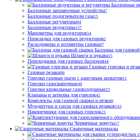
Баллонные р
Баллонные заправочные устройства
7
Баллонные подогреватели газа
15
Баллонные регуляторы
94
Баллонные редукторы
137
Манометры для редукторов
54
Прокладки для газовых редукторов
2
Расходомеры и ротаметры газовые
7
Баллоны для газовой
Шланги и рукава
15
Переходники для газовых баллонов
44
Газовые горелки и реза
Газовые резаки
86
Горелки газовые пьезо с цанговым захватом
11
Горелки газосварочные
49
Горелки кровельные газовоздушные
25
Клапаны и затворы для горелок
42
Комплекты для газовой сварки и резки
6
Мундштуки и сопла для газовых резаков
143
Наконечники для газовых горелок
21
Червячные хомуты
17
Сварочные материалы