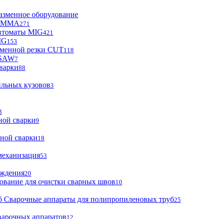
азменное оборудование
ы MMA
271
втоматы MIG
421
IG
153
зменной резки CUT
118
 SAW
7
варки
88
ильных кузовов
3
3
ной сварки
9
ной сварки
18
механизация
53
аждения
20
ование для очистки сварных швов
10
Сварочные аппараты для полипропиленовых труб
25
варочных аппаратов
12