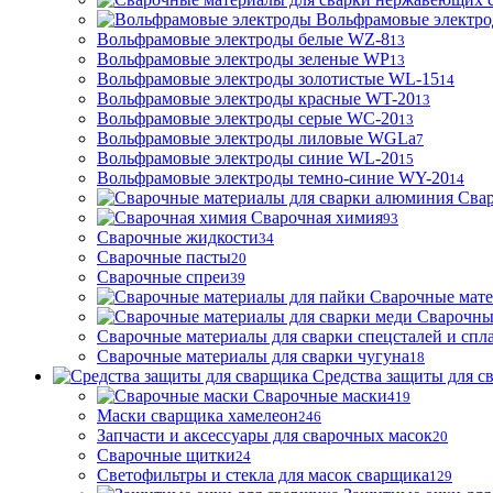
Вольфрамовые электр
Вольфрамовые электроды белые WZ-8
13
Вольфрамовые электроды зеленые WP
13
Вольфрамовые электроды золотистые WL-15
14
Вольфрамовые электроды красные WT-20
13
Вольфрамовые электроды серые WC-20
13
Вольфрамовые электроды лиловые WGLa
7
Вольфрамовые электроды синие WL-20
15
Вольфрамовые электроды темно-синие WY-20
14
Свар
Сварочная химия
93
Сварочные жидкости
34
Сварочные пасты
20
Сварочные спреи
39
Сварочные мате
Сварочны
Сварочные материалы для сварки спецсталей и спл
Сварочные материалы для сварки чугуна
18
Средства защиты для с
Сварочные маски
419
Маски сварщика хамелеон
246
Запчасти и аксессуары для сварочных масок
20
Сварочные щитки
24
Светофильтры и стекла для масок сварщика
129