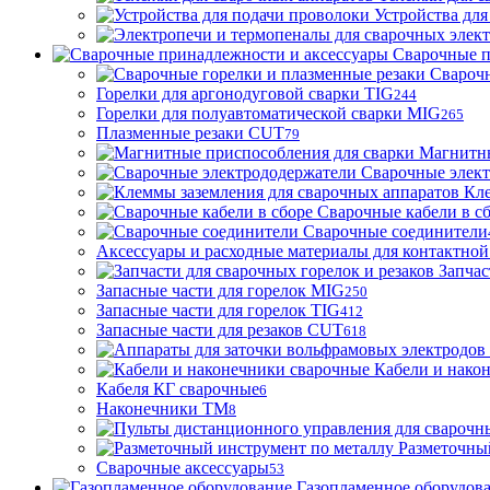
Устройства для
Сварочные п
Сварочн
Горелки для аргонодуговой сварки TIG
244
Горелки для полуавтоматической сварки MIG
265
Плазменные резаки CUT
79
Магнитны
Сварочные элек
Кле
Сварочные кабели в с
Сварочные соединители
Аксессуары и расходные материалы для контактной
Запчас
Запасные части для горелок MIG
250
Запасные части для горелок TIG
412
Запасные части для резаков CUT
618
Кабели и нако
Кабеля КГ сварочные
6
Наконечники ТМ
8
Разметочны
Сварочные аксессуары
53
Газопламенное оборудов