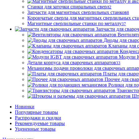
Станки для заточки спиральных сверл
2
Запчасти для магнитных сверлильных станков
8
Корончатые сверла для магнитных сверлильных ст
Магнитные сверлильные станки по металлу
37
Запчасти для сваро
Вентилят
Диоды для свар
Клапаны для 
Конденса
Модули I
Детали корпуса для сварочных аппаратов
33
Механизмы подачи проволоки для сварочных аппар
Платы для сваро
Прочее для сва
Ролики для п
Транзисто
Шт
Новинки
Популярные товары
Распродажи и скидки
Рекомендуемые товары
Уцененные товары