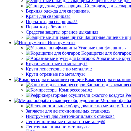
Защитные очки для
Спецодежда для свар
Верхняя одежда для сварщика
16
Краги для сварщика
29
Перчатки для сварщика
33
Перчатки рабочие
13
Средства защиты органов дыхания
3
Защитные лицевые щи
Инструменты
Угловые шлифмашины
7
Кордщетки для болгарок
Абразивные круг
Круги зачистные по металлу
12
Круги лепестковые по металлу
12
Круги отрезные по металлу
30
Компрессоры и компл
Запчасти для компрес
Компрессоры
102
Ре
Металлообраб
Лент
Запчасти для ленточнопильных станков
25
Инструмент для ленточнопильных станков
5
Ленточнопильные станки по металлу
80
Ленточные пилы по металлу
217