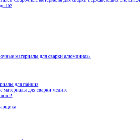
12
оды
102
очные материалы для сварки алюминия
33
риалы для пайки
3
е материалы для сварки меди
10
авов
15
варщика