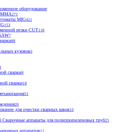
азменное оборудование
ы MMA
271
втоматы MIG
421
IG
153
зменной резки CUT
118
 SAW
7
варки
88
ильных кузовов
3
3
ной сварки
9
ной сварки
18
механизация
53
аждения
20
ование для очистки сварных швов
10
Сварочные аппараты для полипропиленовых труб
25
варочных аппаратов
12