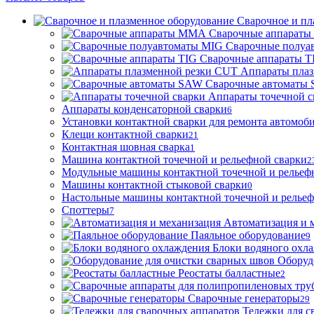
Сварочное и пл
Сварочные аппарат
Сварочные полуа
Сварочные аппараты T
Аппараты пла
Сварочные автоматы
Аппараты точечной с
Аппараты конденсаторной сварки
6
Установки контактной сварки для ремонта автомоб
Клещи контактной сварки
21
Контактная шовная сварка
1
Машина контактной точечной и рельефной сварки
2
Модульные машины контактной точечной и рельеф
Машины контактной стыковой сварки
0
Настольные машины контактной точечной и рельеф
Споттеры
7
Автоматизация и 
Паяльное оборудование
9
Блоки водяного охл
Оборуд
Реостаты балластные
2
Сварочные генераторы
29
Тележки для с