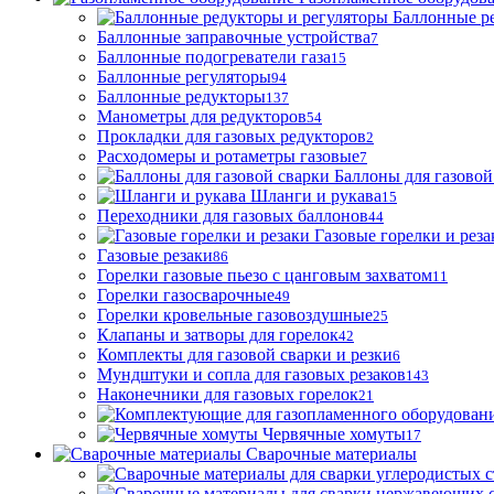
Баллонные р
Баллонные заправочные устройства
7
Баллонные подогреватели газа
15
Баллонные регуляторы
94
Баллонные редукторы
137
Манометры для редукторов
54
Прокладки для газовых редукторов
2
Расходомеры и ротаметры газовые
7
Баллоны для газовой
Шланги и рукава
15
Переходники для газовых баллонов
44
Газовые горелки и реза
Газовые резаки
86
Горелки газовые пьезо с цанговым захватом
11
Горелки газосварочные
49
Горелки кровельные газовоздушные
25
Клапаны и затворы для горелок
42
Комплекты для газовой сварки и резки
6
Мундштуки и сопла для газовых резаков
143
Наконечники для газовых горелок
21
Червячные хомуты
17
Сварочные материалы