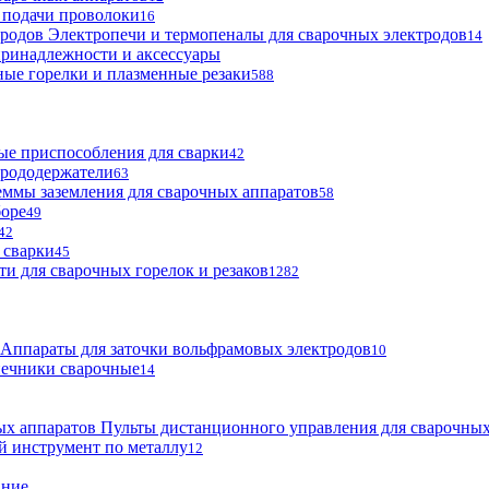
 подачи проволоки
16
Электропечи и термопеналы для сварочных электродов
14
ринадлежности и аксессуары
ые горелки и плазменные резаки
588
е приспособления для сварки
42
трододержатели
63
ммы заземления для сварочных аппаратов
58
боре
49
42
 сварки
45
ти для сварочных горелок и резаков
1282
Аппараты для заточки вольфрамовых электродов
10
нечники сварочные
14
Пульты дистанционного управления для сварочных
й инструмент по металлу
12
ание