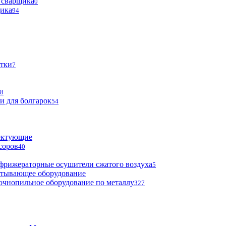
 сварщика
0
щика
94
тки
7
8
и для болгарок
54
ектующие
соров
40
фрижераторные осушители сжатого воздуха
5
атывающее оборудование
очнопильное оборудование по металлу
327