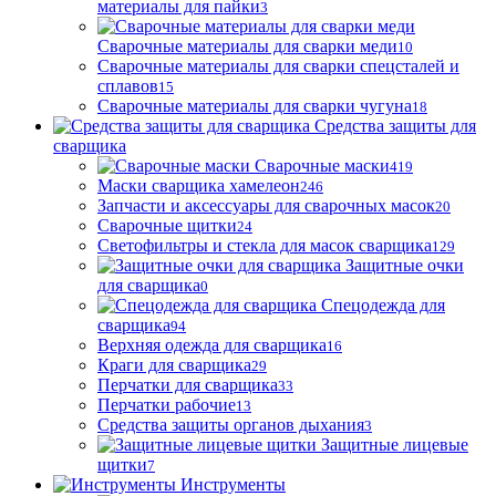
материалы для пайки
3
Сварочные материалы для сварки меди
10
Сварочные материалы для сварки спецсталей и
сплавов
15
Сварочные материалы для сварки чугуна
18
Средства защиты для
сварщика
Сварочные маски
419
Маски сварщика хамелеон
246
Запчасти и аксессуары для сварочных масок
20
Сварочные щитки
24
Светофильтры и стекла для масок сварщика
129
Защитные очки
для сварщика
0
Спецодежда для
сварщика
94
Верхняя одежда для сварщика
16
Краги для сварщика
29
Перчатки для сварщика
33
Перчатки рабочие
13
Средства защиты органов дыхания
3
Защитные лицевые
щитки
7
Инструменты