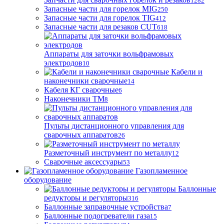
1282
Запасные части для горелок MIG
250
Запасные части для горелок TIG
412
Запасные части для резаков CUT
618
Аппараты для заточки вольфрамовых
электродов
10
Кабели и
наконечники сварочные
14
Кабеля КГ сварочные
6
Наконечники ТМ
8
Пульты дистанционного управления для
сварочных аппаратов
26
Разметочный инструмент по металлу
12
Сварочные аксессуары
53
Газопламенное
оборудование
Баллонные
редукторы и регуляторы
316
Баллонные заправочные устройства
7
Баллонные подогреватели газа
15