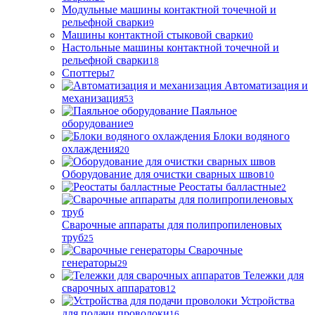
Модульные машины контактной точечной и
рельефной сварки
9
Машины контактной стыковой сварки
0
Настольные машины контактной точечной и
рельефной сварки
18
Споттеры
7
Автоматизация и
механизация
53
Паяльное
оборудование
9
Блоки водяного
охлаждения
20
Оборудование для очистки сварных швов
10
Реостаты балластные
2
Сварочные аппараты для полипропиленовых
труб
25
Сварочные
генераторы
29
Тележки для
сварочных аппаратов
12
Устройства
для подачи проволоки
16