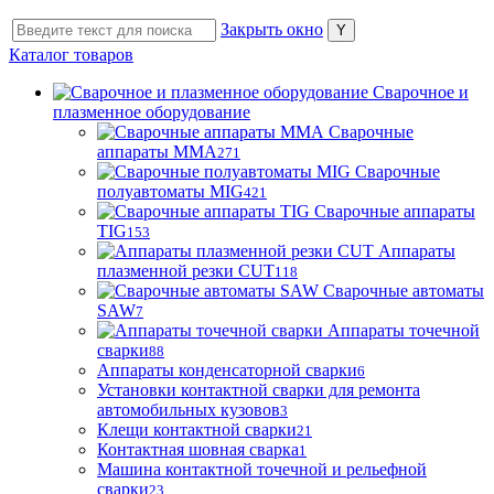
Закрыть окно
Каталог товаров
Сварочное и
плазменное оборудование
Сварочные
аппараты MMA
271
Сварочные
полуавтоматы MIG
421
Сварочные аппараты
TIG
153
Аппараты
плазменной резки CUT
118
Сварочные автоматы
SAW
7
Аппараты точечной
сварки
88
Аппараты конденсаторной сварки
6
Установки контактной сварки для ремонта
автомобильных кузовов
3
Клещи контактной сварки
21
Контактная шовная сварка
1
Машина контактной точечной и рельефной
сварки
23