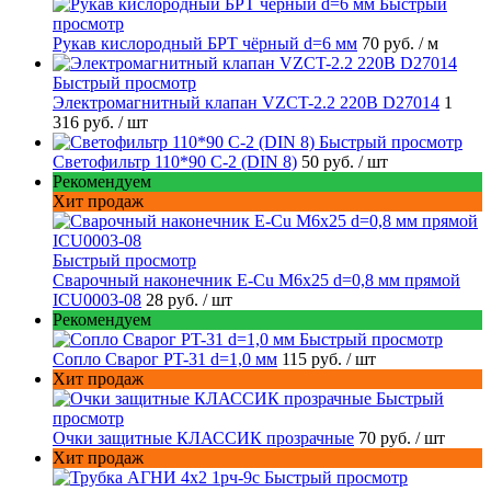
Быстрый
просмотр
Рукав кислородный БРТ чёрный d=6 мм
70 руб.
/ м
Быстрый просмотр
Электромагнитный клапан VZCT-2.2 220В D27014
1
316 руб.
/ шт
Быстрый просмотр
Светофильтр 110*90 С-2 (DIN 8)
50 руб.
/ шт
Рекомендуем
Хит продаж
Быстрый просмотр
Сварочный наконечник E-Cu M6x25 d=0,8 мм прямой
ICU0003-08
28 руб.
/ шт
Рекомендуем
Быстрый просмотр
Сопло Сварог PT-31 d=1,0 мм
115 руб.
/ шт
Хит продаж
Быстрый
просмотр
Очки защитные КЛАССИК прозрачные
70 руб.
/ шт
Хит продаж
Быстрый просмотр