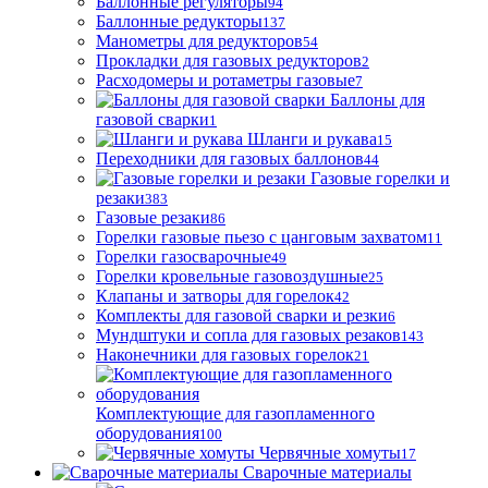
Баллонные регуляторы
94
Баллонные редукторы
137
Манометры для редукторов
54
Прокладки для газовых редукторов
2
Расходомеры и ротаметры газовые
7
Баллоны для
газовой сварки
1
Шланги и рукава
15
Переходники для газовых баллонов
44
Газовые горелки и
резаки
383
Газовые резаки
86
Горелки газовые пьезо с цанговым захватом
11
Горелки газосварочные
49
Горелки кровельные газовоздушные
25
Клапаны и затворы для горелок
42
Комплекты для газовой сварки и резки
6
Мундштуки и сопла для газовых резаков
143
Наконечники для газовых горелок
21
Комплектующие для газопламенного
оборудования
100
Червячные хомуты
17
Сварочные материалы