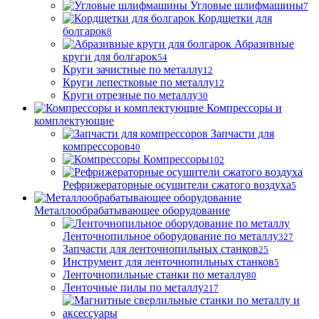
Угловые шлифмашины
7
Кордщетки для
болгарок
8
Абразивные
круги для болгарок
54
Круги зачистные по металлу
12
Круги лепестковые по металлу
12
Круги отрезные по металлу
30
Компрессоры и
комплектующие
Запчасти для
компрессоров
40
Компрессоры
102
Рефрижераторные осушители сжатого воздуха
5
Металлообрабатывающее оборудование
Ленточнопильное оборудование по металлу
327
Запчасти для ленточнопильных станков
25
Инструмент для ленточнопильных станков
5
Ленточнопильные станки по металлу
80
Ленточные пилы по металлу
217