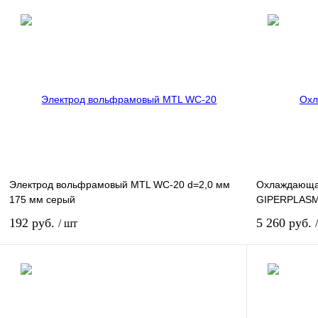
Купить
Купить в 1 клик
Сравнение
Купить в 1 к
В избранное
В
В избранное
наличии
Электрод вольфрамовый MTL WC-20 d=2,0 мм
Охлаждающа
175 мм серый
GIPERPLASMA
192 руб.
5 260 руб.
/ шт
Купить
Купить в 1 клик
Сравнение
Купить в 1 к