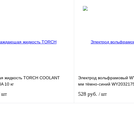
Купить
К
лик
Сравнение
Купить в 1 клик
В
В избранное
наличии
н
я жидкость TORCH COOLANT
Электрод вольфрамовый WY
 10 кг
мм тёмно-синий WY203217
528 руб.
/ шт
/ шт
Купить
К
лик
Сравнение
Купить в 1 клик