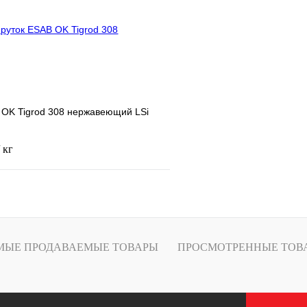
В
В избранное
наличии
н
 OK Tigrod 308 нержавеющий LSi
/ кг
Купить
лик
Сравнение
МЫЕ ПРОДАВАЕМЫЕ ТОВАРЫ
ПРОСМОТРЕННЫЕ ТОВ
В
наличии