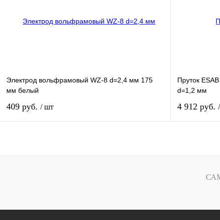
В избранное
В
В избранное
наличии
Электрод вольфрамовый WZ-8 d=2,4 мм 175
Пруток ESAB
мм белый
d=1,2 мм
409 руб.
4 912 руб.
/ шт
Купить
Купить в 1 клик
Сравнение
Купить в 1 к
СА
В избранное
В
В избранное
наличии