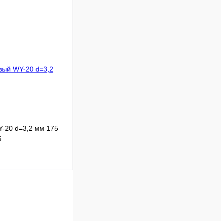
упить
Сравнение
В
аличии
-20 d=3,2 мм 175
5
упить
Сравнение