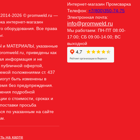
Интернет-магазин
Промсварка
Телефон:
+7(800)350-74-75
t 2014-2026 © promweld.ru —
Электронная почта:
ка интернет-магазин
info@promweld.ru
го оборудования. Все права
Мы работаем:
ПН-ПТ 08:00-
ы.
17:00; СБ 09:00-14:00; ВС
выходной
Ы и МАТЕРИАЛЫ, указанные
promweld.ru, приведены как
ая информация и не
 публичной офертой,
емой положениями ст. 437
могут быть изменены в
емя без предупреждения.
чения подробной
ии о стоимости, сроках и
 поставки просьба
ся по указанным на сайте
м.
ть на карте