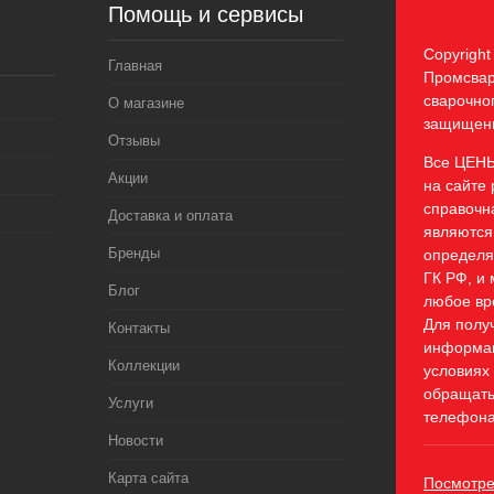
Помощь и сервисы
Copyrigh
Главная
Промсвар
сварочно
О магазине
защищен
Отзывы
Все ЦЕН
Акции
на сайте 
справочн
Доставка и оплата
являются
Бренды
определя
ГК РФ, и 
Блог
любое вр
Для полу
Контакты
информац
Коллекции
условиях
обращать
Услуги
телефона
Новости
Карта сайта
Посмотре