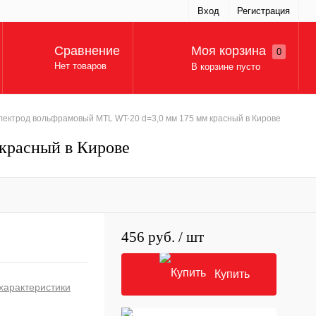
Вход
Регистрация
Моя корзина
Сравнение
0
Нет товаров
В корзине пусто
лектрод вольфрамовый MTL WT-20 d=3,0 мм 175 мм красный в Кирове
красный в Кирове
456 руб.
/ шт
Купить
характеристики