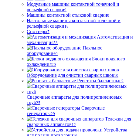
Модульные машины контактной точечной и
рельефной сварки
9
Машины контактной стыковой сварки
0
Настольные машины контактной точечной и
рельефной сварки
18
Споттеры
7
Автоматизация и
механизация
53
Паяльное
оборудование
9
Блоки водяного
охлаждения
20
Оборудование для очистки сварных швов
10
Реостаты балластные
2
Сварочные аппараты для полипропиленовых
труб
25
Сварочные
генераторы
29
Тележки для
сварочных аппаратов
12
Устройства
для подачи проволоки
16