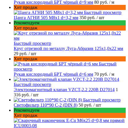
Рукав кислородный БРТ чёрный d=9 мм
80 руб.
/ м
Хит продаж
Быстрый просмотр
Цанга АГНИ 505 М8х1 d=3,2 мм
350 руб.
/ шт
Рекомендуем
Хит продаж
Быстрый просмотр
Круг отрезной по металлу Луга-Абразив 125x1,0x22 мм
29 руб.
/ шт
Хит продаж
Быстрый
просмотр
Рукав кислородный БРТ чёрный d=6 мм
70 руб.
/ м
Быстрый просмотр
Электромагнитный клапан VZCT-2.2 220В D27014
1
316 руб.
/ шт
Быстрый просмотр
Светофильтр 110*90 С-2 (DIN 8)
50 руб.
/ шт
Рекомендуем
Хит продаж