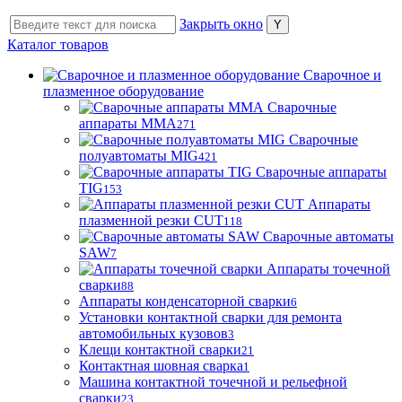
Закрыть окно
Каталог товаров
Сварочное и
плазменное оборудование
Сварочные
аппараты MMA
271
Сварочные
полуавтоматы MIG
421
Сварочные аппараты
TIG
153
Аппараты
плазменной резки CUT
118
Сварочные автоматы
SAW
7
Аппараты точечной
сварки
88
Аппараты конденсаторной сварки
6
Установки контактной сварки для ремонта
автомобильных кузовов
3
Клещи контактной сварки
21
Контактная шовная сварка
1
Машина контактной точечной и рельефной
сварки
23