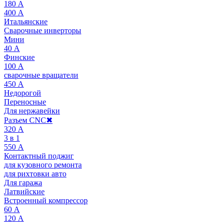
180 А
400 А
Итальянские
Сварочные инверторы
Мини
40 А
Финские
100 А
сварочные вращатели
450 А
Недорогой
Переносные
Для нержавейки
Разъем CNC
✖
320 А
3 в 1
550 А
Контактный поджиг
для кузовного ремонта
для рихтовки авто
Для гаража
Латвийские
Встроенный компрессор
60 А
120 А