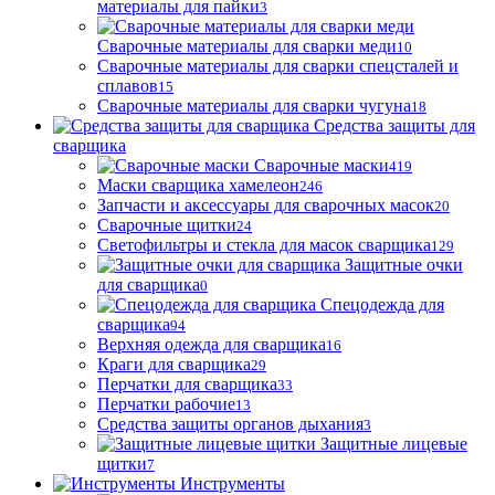
материалы для пайки
3
Сварочные материалы для сварки меди
10
Сварочные материалы для сварки спецсталей и
сплавов
15
Сварочные материалы для сварки чугуна
18
Средства защиты для
сварщика
Сварочные маски
419
Маски сварщика хамелеон
246
Запчасти и аксессуары для сварочных масок
20
Сварочные щитки
24
Светофильтры и стекла для масок сварщика
129
Защитные очки
для сварщика
0
Спецодежда для
сварщика
94
Верхняя одежда для сварщика
16
Краги для сварщика
29
Перчатки для сварщика
33
Перчатки рабочие
13
Средства защиты органов дыхания
3
Защитные лицевые
щитки
7
Инструменты