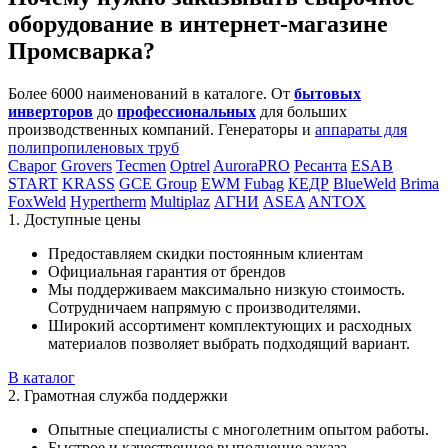
оборудование в интернет-магазине
Промсварка?
Более 6000 наименований в каталоге. От
бытовых
инверторов
до
профессиональных
для больших
производственных компаний. Генераторы и
аппараты для
полипропиленовых труб
Сварог
Grovers
Tecmen
Optrel
AuroraPRO
Ресанта
ESAB
START
KRASS
GCE Group
EWM
Fubag
КЕДР
BlueWeld
Brima
FoxWeld
Hypertherm
Multiplaz
АГНИ
ASEA
ANTOX
1. Доступные цены
Предоставляем скидки постоянным клиентам
Официальная гарантия от брендов
Мы поддерживаем максимально низкую стоимость.
Сотрудничаем напрямую с производителями.
Широкий ассортимент комплектующих и расходных
материалов позволяет выбрать подходящий вариант.
В каталог
2. Грамотная служба поддержки
Опытные специалисты с многолетним опытом работы.
Быстрое и качественное выполнение заказа