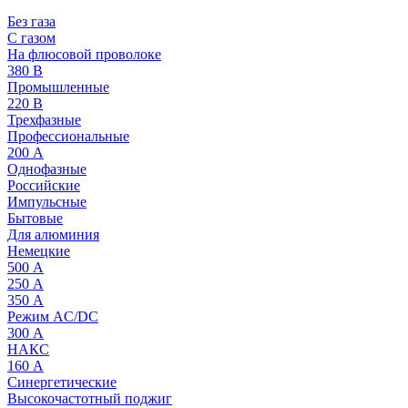
Без газа
С газом
На флюсовой проволоке
380 В
Промышленные
220 В
Трехфазные
Профессиональные
200 А
Однофазные
Российские
Импульсные
Бытовые
Для алюминия
Немецкие
500 А
250 А
350 А
Режим AC/DC
300 А
НАКС
160 А
Синергетические
Высокочастотный поджиг