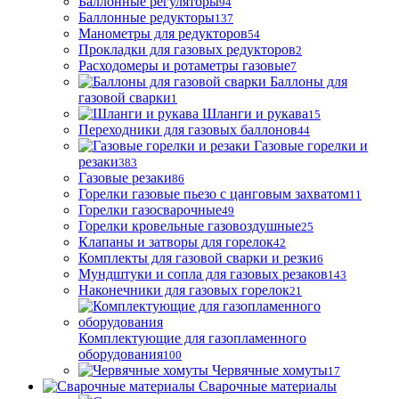
Баллонные регуляторы
94
Баллонные редукторы
137
Манометры для редукторов
54
Прокладки для газовых редукторов
2
Расходомеры и ротаметры газовые
7
Баллоны для
газовой сварки
1
Шланги и рукава
15
Переходники для газовых баллонов
44
Газовые горелки и
резаки
383
Газовые резаки
86
Горелки газовые пьезо с цанговым захватом
11
Горелки газосварочные
49
Горелки кровельные газовоздушные
25
Клапаны и затворы для горелок
42
Комплекты для газовой сварки и резки
6
Мундштуки и сопла для газовых резаков
143
Наконечники для газовых горелок
21
Комплектующие для газопламенного
оборудования
100
Червячные хомуты
17
Сварочные материалы