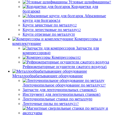
Угловые шлифмашины
7
Кордщетки для
болгарок
8
Абразивные
круги для болгарок
54
Круги зачистные по металлу
12
Круги лепестковые по металлу
12
Круги отрезные по металлу
30
Компрессоры и
комплектующие
Запчасти для
компрессоров
40
Компрессоры
102
Рефрижераторные осушители сжатого воздуха
5
Металлообрабатывающее оборудование
Ленточнопильное оборудование по металлу
327
Запчасти для ленточнопильных станков
25
Инструмент для ленточнопильных станков
5
Ленточнопильные станки по металлу
80
Ленточные пилы по металлу
217