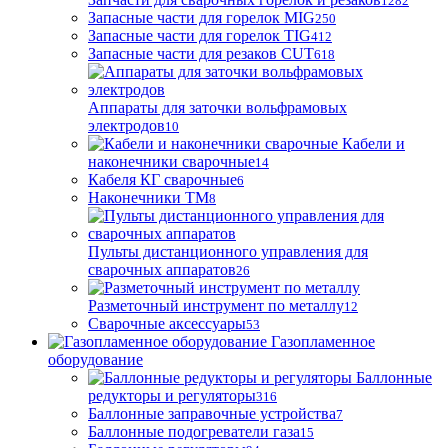
1282
Запасные части для горелок MIG
250
Запасные части для горелок TIG
412
Запасные части для резаков CUT
618
Аппараты для заточки вольфрамовых
электродов
10
Кабели и
наконечники сварочные
14
Кабеля КГ сварочные
6
Наконечники ТМ
8
Пульты дистанционного управления для
сварочных аппаратов
26
Разметочный инструмент по металлу
12
Сварочные аксессуары
53
Газопламенное
оборудование
Баллонные
редукторы и регуляторы
316
Баллонные заправочные устройства
7
Баллонные подогреватели газа
15