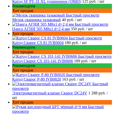
Катод SF РТ-31 XL удлиненное (19683)
125 руб.
/ шт
Рекомендуем
Хит продаж
Быстрый просмотр
Мелок сварщика тальковый
40 руб.
/ шт
Быстрый просмотр
Цанга АГНИ 505 М8х1 d=2,4 мм
350 руб.
/ шт
Хит продаж
Быстрый просмотр
Катод Сварог CS 81 IVB0604
180 руб.
/ шт
Рекомендуем
Хит продаж
Быстрый просмотр
Катод Сварог CS 101-141 IVB0606
189 руб.
/ шт
Рекомендуем
Хит продаж
Быстрый просмотр
Катод Сварог P-80 IVB0020
163 руб.
/ шт
Быстрый
просмотр
Электромагнитный клапан Сварог DC24V
1 288 руб.
/
шт
Хит продаж
Быстрый
просмотр