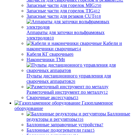
1282
Запасные части для горелок MIG
250
Запасные части для горелок TIG
412
Запасные части для резаков CUT
618
Аппараты для заточки вольфрамовых
электродов
10
Кабели и
наконечники сварочные
14
Кабеля КГ сварочные
6
Наконечники ТМ
8
Пульты дистанционного управления для
сварочных аппаратов
26
Разметочный инструмент по металлу
12
Сварочные аксессуары
53
Газопламенное
оборудование
Баллонные
редукторы и регуляторы
316
Баллонные заправочные устройства
7
Баллонные подогреватели газа
15