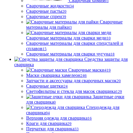
Сварочная химия
93
Сварочные жидкости
34
Сварочные пасты
20
Сварочные спреи
39
Сварочные
материалы для пайки
3
Сварочные материалы для сварки меди
10
Сварочные материалы для сварки спецсталей и
сплавов
15
Сварочные материалы для сварки чугуна
18
Средства защиты для
сварщика
Сварочные маски
419
Маски сварщика хамелеон
246
Запчасти и аксессуары для сварочных масок
20
Сварочные щитки
24
Светофильтры и стекла для масок сварщика
129
Защитные очки
для сварщика
0
Спецодежда для
сварщика
94
Верхняя одежда для сварщика
16
Краги для сварщика
29
Перчатки для сварщика
33