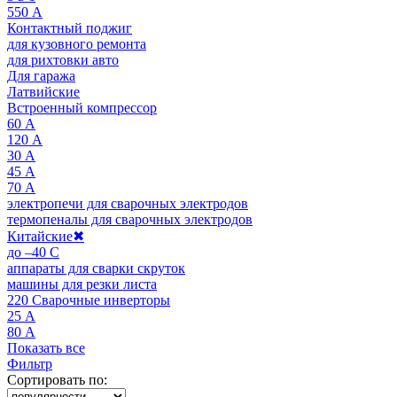
550 А
Контактный поджиг
для кузовного ремонта
для рихтовки авто
Для гаража
Латвийские
Встроенный компрессор
60 А
120 А
30 А
45 А
70 А
электропечи для сварочных электродов
термопеналы для сварочных электродов
Китайские
✖
до –40 C
аппараты для сварки скруток
машины для резки листа
220 Сварочные инверторы
25 А
80 А
Показать все
Фильтр
Сортировать по: