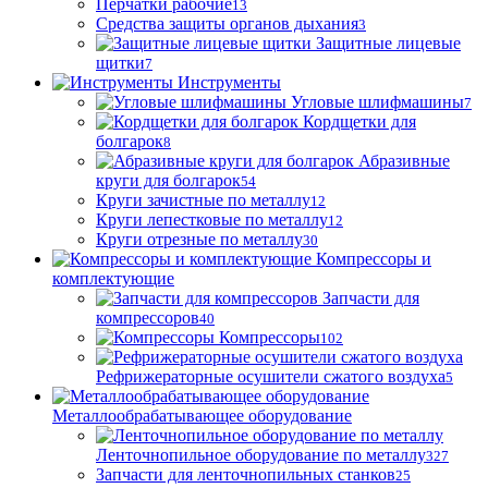
Перчатки рабочие
13
Средства защиты органов дыхания
3
Защитные лицевые
щитки
7
Инструменты
Угловые шлифмашины
7
Кордщетки для
болгарок
8
Абразивные
круги для болгарок
54
Круги зачистные по металлу
12
Круги лепестковые по металлу
12
Круги отрезные по металлу
30
Компрессоры и
комплектующие
Запчасти для
компрессоров
40
Компрессоры
102
Рефрижераторные осушители сжатого воздуха
5
Металлообрабатывающее оборудование
Ленточнопильное оборудование по металлу
327
Запчасти для ленточнопильных станков
25