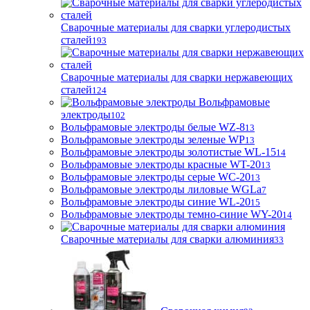
Сварочные материалы для сварки углеродистых
сталей
193
Сварочные материалы для сварки нержавеющих
сталей
124
Вольфрамовые
электроды
102
Вольфрамовые электроды белые WZ-8
13
Вольфрамовые электроды зеленые WP
13
Вольфрамовые электроды золотистые WL-15
14
Вольфрамовые электроды красные WT-20
13
Вольфрамовые электроды серые WC-20
13
Вольфрамовые электроды лиловые WGLa
7
Вольфрамовые электроды синие WL-20
15
Вольфрамовые электроды темно-синие WY-20
14
Сварочные материалы для сварки алюминия
33