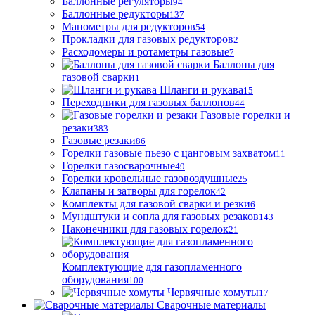
Баллонные регуляторы
94
Баллонные редукторы
137
Манометры для редукторов
54
Прокладки для газовых редукторов
2
Расходомеры и ротаметры газовые
7
Баллоны для
газовой сварки
1
Шланги и рукава
15
Переходники для газовых баллонов
44
Газовые горелки и
резаки
383
Газовые резаки
86
Горелки газовые пьезо с цанговым захватом
11
Горелки газосварочные
49
Горелки кровельные газовоздушные
25
Клапаны и затворы для горелок
42
Комплекты для газовой сварки и резки
6
Мундштуки и сопла для газовых резаков
143
Наконечники для газовых горелок
21
Комплектующие для газопламенного
оборудования
100
Червячные хомуты
17
Сварочные материалы