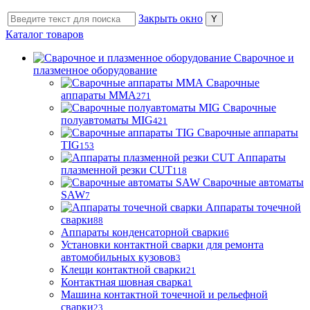
Закрыть окно
Каталог товаров
Сварочное и
плазменное оборудование
Сварочные
аппараты MMA
271
Сварочные
полуавтоматы MIG
421
Сварочные аппараты
TIG
153
Аппараты
плазменной резки CUT
118
Сварочные автоматы
SAW
7
Аппараты точечной
сварки
88
Аппараты конденсаторной сварки
6
Установки контактной сварки для ремонта
автомобильных кузовов
3
Клещи контактной сварки
21
Контактная шовная сварка
1
Машина контактной точечной и рельефной
сварки
23