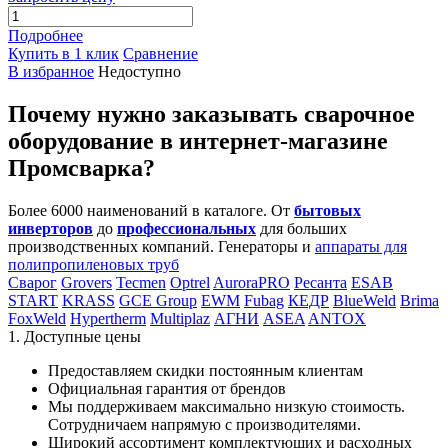
Подробнее
Купить в 1 клик
Сравнение
В избранное
Недоступно
Почему нужно заказывать сварочное
оборудование в интернет-магазине
Промсварка?
Более 6000 наименований в каталоге. От
бытовых
инверторов
до
профессиональных
для больших
производственных компаний. Генераторы и
аппараты для
полипропиленовых труб
Сварог
Grovers
Tecmen
Optrel
AuroraPRO
Ресанта
ESAB
START
KRASS
GCE Group
EWM
Fubag
КЕДР
BlueWeld
Brima
FoxWeld
Hypertherm
Multiplaz
АГНИ
ASEA
ANTOX
1. Доступные цены
Предоставляем скидки постоянным клиентам
Официальная гарантия от брендов
Мы поддерживаем максимально низкую стоимость.
Сотрудничаем напрямую с производителями.
Широкий ассортимент комплектующих и расходных