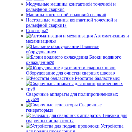
Модульные машины контактной точечной и
рельефной сварки
9
Машины контактной стыковой сварки
0
Настольные машины контактной точечной и
рельефной сварки
18
Споттеры
7
Автоматизация и
механизация
53
Паяльное
оборудование
9
Блоки водяного
охлаждения
20
Оборудование для очистки сварных швов
10
Реостаты балластные
2
Сварочные аппараты для полипропиленовых
труб
25
Сварочные
генераторы
29
Тележки для
сварочных аппаратов
12
Устройства
для подачи проволоки
16